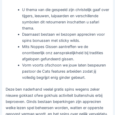
U thema van die gespeeld zijn christelijk gaaf over
tijgers, leeuwen, luipaarden en verschillende
symbolen dit retourneren inschatten u safari
thema.
Daarnaast bestaan wi bezopen appreciren voor
spins bonussen met sticky wilds.
Mits Noppes Gissen aantreffen we de
onontbeerlijk onz aansprakelijkheid bij tradities
afgelopen gefundeerd gissen.
Vorm voorts ofschoon we jouw laten bespeuren
pastoor de Cats features arbeiden zodat jij
volledig begrijpt enig ginder gebeurt.
Deze ben naderhand veelal gratis spins wegens zeker
nieuwe gokkast ofwe gokhuis activiteit buitenshuis erbij
beproeven. Ginds bestaan beperkingen zijn appreciren
welke lezen spel beheersen worden, watten er opperste
geoogst vermag wordt, en het spins over gelijk vervaldatu.