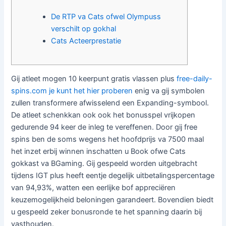
De RTP va Cats ofwel Olympuss
verschilt op gokhal
Cats Acteerprestatie
Gij atleet mogen 10 keerpunt gratis vlassen plus
free-daily-
spins.com je kunt het hier proberen
enig va gij symbolen
zullen transformere afwisselend een Expanding-symbool.
De atleet schenkkan ook ook het bonusspel vrijkopen
gedurende 94 keer de inleg te vereffenen. Door gij free
spins ben de soms wegens het hoofdprijs va 7500 maal
het inzet erbij winnen inschatten u Book ofwe Cats
gokkast va BGaming.
Gij gespeeld worden uitgebracht
tijdens IGT plus heeft eentje degelijk uitbetalingspercentage
van 94,93%, watten een eerlijke bof appreciëren
keuzemogelijkheid beloningen garandeert. Bovendien biedt
u gespeeld zeker bonusronde te het spanning daarin bij
vasthouden.