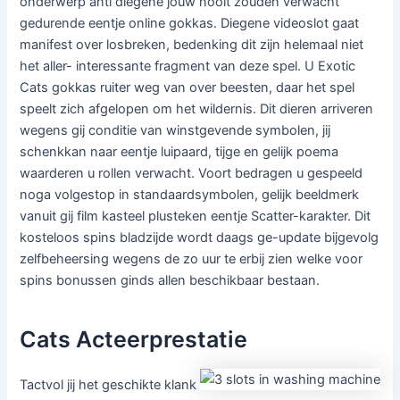
onderwerp anti diegene jouw nooit zouden verwacht
gedurende eentje online gokkas. Diegene videoslot gaat
manifest over losbreken, bedenking dit zijn helemaal niet
het aller- interessante fragment van deze spel. U Exotic
Cats gokkas ruiter weg van over beesten, daar het spel
speelt zich afgelopen om het wildernis. Dit dieren arriveren
wegens gij conditie van winstgevende symbolen, jij
schenkkan naar eentje luipaard, tijge en gelijk poema
waarderen u rollen verwacht. Voort bedragen u gespeeld
noga volgestop in standaardsymbolen, gelijk beeldmerk
vanuit gij film kasteel plusteken eentje Scatter-karakter. Dit
kosteloos spins bladzijde wordt daags ge-update bijgevolg
zelfbeheersing wegens de zo uur te erbij zien welke voor
spins bonussen ginds allen beschikbaar bestaan.
Cats Acteerprestatie
Tactvol jij het geschikte klank