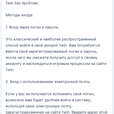
1win без проблем.
Методы входа:
1. Вход через логин и пароль.
Это классический и наиболее распространенный
способ войти в свой аккаунт 1win. Вам потребуется
ввести свой зарегистрированный логин и пароль,
после чего вы сможете получить доступ к своему
аккаунту и наслаждаться игровым процессом на сайте
1win.
2. Вход с использованием электронной почты.
Если у вас не получается вспомнить свой логин,
возможно вам будет удобнее войти в систему,
используя свою электронную почту,
зарегистрированную на сайте 1win. Введите адрес этой