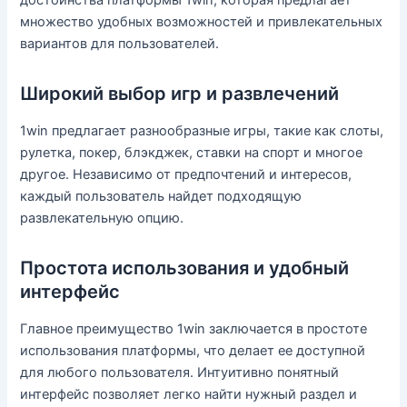
множество удобных возможностей и привлекательных
вариантов для пользователей.
Широкий выбор игр и развлечений
1win предлагает разнообразные игры, такие как слоты,
рулетка, покер, блэкджек, ставки на спорт и многое
другое. Независимо от предпочтений и интересов,
каждый пользователь найдет подходящую
развлекательную опцию.
Простота использования и удобный
интерфейс
Главное преимущество 1win заключается в простоте
использования платформы, что делает ее доступной
для любого пользователя. Интуитивно понятный
интерфейс позволяет легко найти нужный раздел и