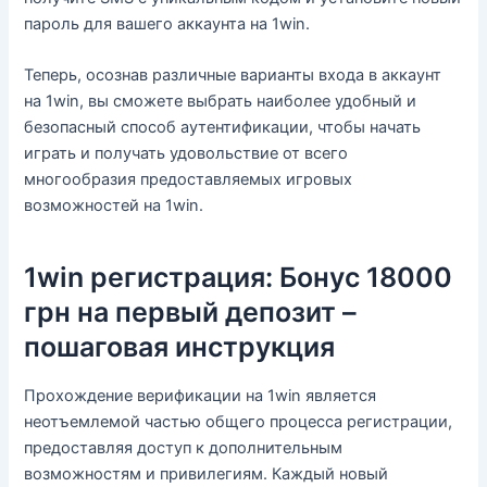
пароль для вашего аккаунта на 1win.
Теперь, осознав различные варианты входа в аккаунт
на 1win, вы сможете выбрать наиболее удобный и
безопасный способ аутентификации, чтобы начать
играть и получать удовольствие от всего
многообразия предоставляемых игровых
возможностей на 1win.
1win регистрация: Бонус 18000
грн на первый депозит –
пошаговая инструкция
Прохождение верификации на 1win является
неотъемлемой частью общего процесса регистрации,
предоставляя доступ к дополнительным
возможностям и привилегиям. Каждый новый