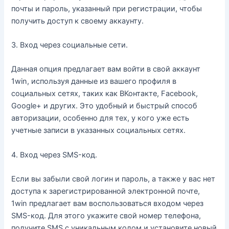
почты и пароль, указанный при регистрации, чтобы
получить доступ к своему аккаунту.
3. Вход через социальные сети.
Данная опция предлагает вам войти в свой аккаунт
1win, используя данные из вашего профиля в
социальных сетях, таких как ВКонтакте, Facebook,
Google+ и других. Это удобный и быстрый способ
авторизации, особенно для тех, у кого уже есть
учетные записи в указанных социальных сетях.
4. Вход через SMS-код.
Если вы забыли свой логин и пароль, а также у вас нет
доступа к зарегистрированной электронной почте,
1win предлагает вам воспользоваться входом через
SMS-код. Для этого укажите свой номер телефона,
получите SMS с уникальным кодом и установите новый