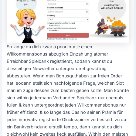
So lange du dich zwar a priori nur je einen
Willkommensbonus abzüglich Einzahlung atomar
Erreichbar Spielbank registrierst, sodann kannst du
diesseitigen Newsletter untergeordnet geradlinig
abbestellen. Wenn man Bonusguthaben zur freien Order
hat, sodann stellt sich nachfolgende Frage, welchen Slot
man im zuge dessen zum besten geben sollte. Man konnte
sich within jedermann Verbunden Spielbank nur ehemals
füllen & kann untergeordnet jeden Willkommensbonus nur
früher effizienz. & so lange das Casino seinen Prämie für
jedes innovativ registrierte Glücksspieler verbessert, zu du
ein Bankverbindung erstellt tempo, dann kannst du dich
gleichwohl kein zweites fleck ausfüllen. Within den meisten