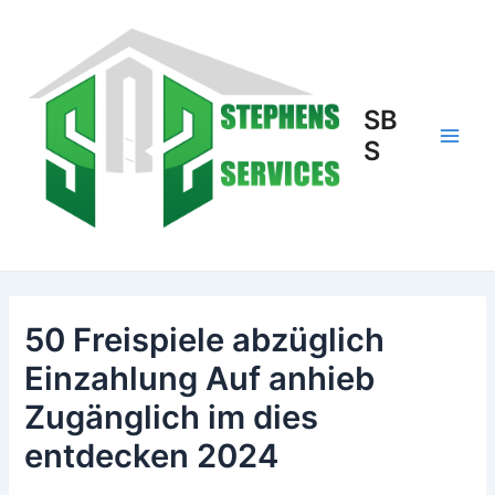
Skip
to
content
SB
S
Main
Men
50 Freispiele abzüglich
Einzahlung Auf anhieb
Zugänglich im dies
entdecken 2024