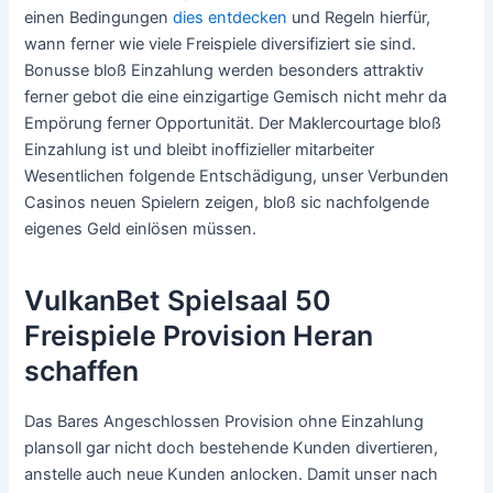
einen Bedingungen
dies entdecken
und Regeln hierfür,
wann ferner wie viele Freispiele diversifiziert sie sind.
Bonusse bloß Einzahlung werden besonders attraktiv
ferner gebot die eine einzigartige Gemisch nicht mehr da
Empörung ferner Opportunität. Der Maklercourtage bloß
Einzahlung ist und bleibt inoffizieller mitarbeiter
Wesentlichen folgende Entschädigung, unser Verbunden
Casinos neuen Spielern zeigen, bloß sic nachfolgende
eigenes Geld einlösen müssen.
VulkanBet Spielsaal 50
Freispiele Provision Heran
schaffen
Das Bares Angeschlossen Provision ohne Einzahlung
plansoll gar nicht doch bestehende Kunden divertieren,
anstelle auch neue Kunden anlocken. Damit unser nach