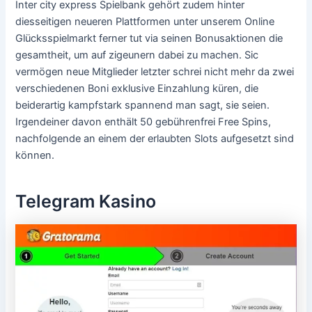
Inter city express Spielbank gehört zudem hinter
diesseitigen neueren Plattformen unter unserem Online
Glücksspielmarkt ferner tut via seinen Bonusaktionen die
gesamtheit, um auf zigeunern dabei zu machen. Sic
vermögen neue Mitglieder letzter schrei nicht mehr da zwei
verschiedenen Boni exklusive Einzahlung küren, die
beiderartig kampfstark spannend man sagt, sie seien.
Irgendeiner davon enthält 50 gebührenfrei Free Spins,
nachfolgende an einem der erlaubten Slots aufgesetzt sind
können.
Telegram Kasino