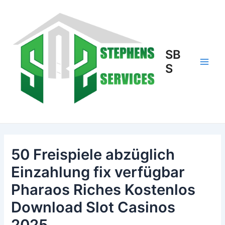
Skip
to
content
SB
S
Main
Men
50 Freispiele abzüglich
Einzahlung fix verfügbar
Pharaos Riches Kostenlos
Download Slot Casinos
2025