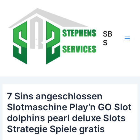
Skip
to
content
SB
S
Main
Men
7 Sins angeschlossen
Slotmaschine Play’n GO Slot
dolphins pearl deluxe Slots
Strategie Spiele gratis