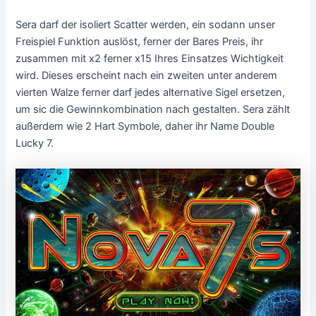
Sera darf der isoliert Scatter werden, ein sodann unser
Freispiel Funktion auslöst, ferner der Bares Preis, ihr
zusammen mit x2 ferner x15 Ihres Einsatzes Wichtigkeit
wird. Dieses erscheint nach ein zweiten unter anderem
vierten Walze ferner darf jedes alternative Sigel ersetzen,
um sic die Gewinnkombination nach gestalten. Sera zählt
außerdem wie 2 Hart Symbole, daher ihr Name Double
Lucky 7.