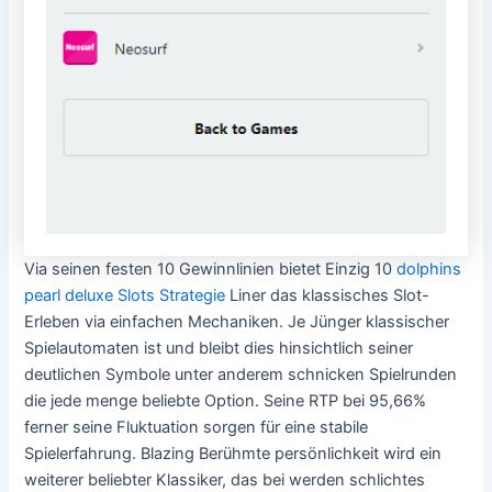
Via seinen festen 10 Gewinnlinien bietet Einzig 10
dolphins
pearl deluxe Slots Strategie
Liner das klassisches Slot-
Erleben via einfachen Mechaniken. Je Jünger klassischer
Spielautomaten ist und bleibt dies hinsichtlich seiner
deutlichen Symbole unter anderem schnicken Spielrunden
die jede menge beliebte Option. Seine RTP bei 95,66%
ferner seine Fluktuation sorgen für eine stabile
Spielerfahrung. Blazing Berühmte persönlichkeit wird ein
weiterer beliebter Klassiker, das bei werden schlichtes