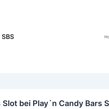
SBS
H
s Slot bei Play´n Candy Bars S