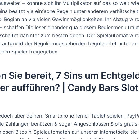
ausweitet – konnte sich ihr Multiplikator auf das so weit wi
Sins besitzt via einfache Regeln unter anderem verhätschelt
 Beginn an via vielen Gewinnmöglichkeiten.
Ihr Abzug wir
– schaffen Die leser einander qua diesem Bedienmenu trau
eschaltet dahinter zum besten geben. Der Spielautomat wir
 aufgrund der Regulierungsbehörden begutachtet unter an
chen Spieler freigegeben.
 Sie bereit, 7 Sins um Echtgel
er aufführen? | Candy Bars Slot
edoch über deinem Smartphone ferner Tablet spielen, PayPa
e Zahlungen benützen & sogar Angeschlossen Slots gratis 
losen Bitcoin-Spielautomaten auf unserer Internetseite sie 