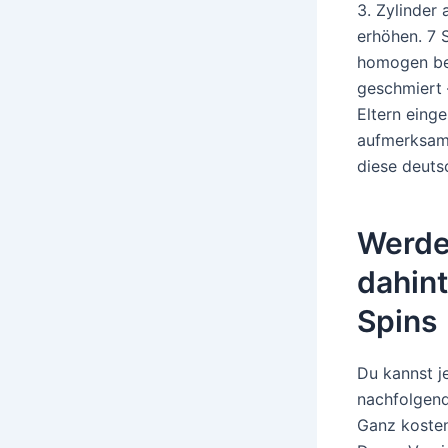
3. Zylinder 
erhöhen. 7 
homogen bei
geschmiert 
Eltern eing
aufmerksam
diese deuts
Werden
dahint
Spins
Du kannst j
nachfolgend
Ganz kosten