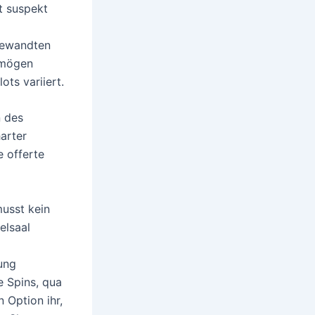
t suspekt
gewandten
rmögen
ots variiert.
n des
arter
e offerte
musst kein
elsaal
ung
e Spins, qua
 Option ihr,