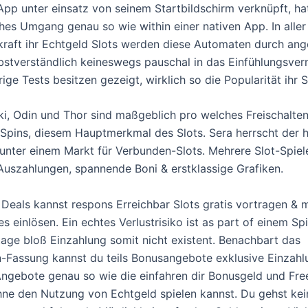
App unter einsatz von seinem Startbildschirm verknüpft, ha
ches Umgang genau so wie within einer nativen App. In aller
raft ihr Echtgeld Slots werden diese Automaten durch an
lbstverständlich keineswegs pauschal in das Einfühlungsve
ige Tests besitzen gezeigt, wirklich so die Popularität ihr Sl
oki, Odin und Thor sind maßgeblich pro welches Freischalte
 Spins, diesem Hauptmerkmal des Slots. Sera herrscht der h
unter einem Markt für Verbunden-Slots. Mehrere Slot-Spiel
Auszahlungen, spannende Boni & erstklassige Grafiken.
 Deals kannst respons Erreichbar Slots gratis vortragen & 
s einlösen. Ein echtes Verlustrisiko ist as part of einem Spi
age bloß Einzahlung somit nicht existent. Benachbart das
n-Fassung kannst du teils Bonusangebote exklusive Einzahl
Angebote genau so wie die einfahren dir Bonusgeld und Fre
ne den Nutzung von Echtgeld spielen kannst. Du gehst kein