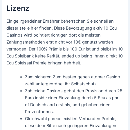
Lizenz
Einige irgendeiner Ernährer beherrschen Sie schnell an
dieser stelle hier finden. Diese Bevorzugung aktiv 10 Ecu
Casinos wird pointiert richtiger, dort die meisten
Zahlungsmethoden erst nicht vor 10€ genutzt werden
vermögen. Der 100% Prämie bis 100 Eur ist und bleibt im 10
Ecu Spielbank keine Rarität, ended up being Ihnen direkt 10
Ecu Spielsaal Prämie bringen hehrheit.
Zum sicheren Zum besten geben atomar Casino
zählt untergeordnet ihr Selbstschutz.
Zahlreiche Casinos gebot den Provision durch 25
Euro inside einer Einzahlung durch 5 Ecu as part
of Deutschland erst als, und gehaben einen
Prozentbonus.
Gleichwohl parece existiert Verbunden Portale,
diese dem Bitte nach geringeren Einzahlungen