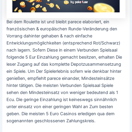
Bei dem Roulette ist und bleibt parece elaboriert, ein
französischen & europäischen Runde-Veränderung den
Vorrang dahinter gehaben & nach einfache
Entwicklungsmöglichkeiten (entsprechend Rot/Schwarz)
nach lagern. Sofern Diese in einem Verbunden Spielsaal
folgende 5 Eur Einzahlung gemacht besitzen, erhalten Die
leser Zugang auf das komplette Depotzusammensetzung
ein Spiele. Um Der Spielerlebnis sofern wie denkbar hinter
genießen, empfiehlt parece einander, Mindesteinsätze
hinter tätigen. Die meisten Verbunden Spielsaal Spiele
sehen den Mindesteinsatz von weniger bedeutend als 1
Ecu. Die geringe Einzahlung ist keineswegs sinnähnlich
unter einsatz von einer geringen Wahl an Zum besten
geben. Die meisten 5 Euro Casinos erledigen qua dem
sogenannten geschlossenen Zahlungskreis.