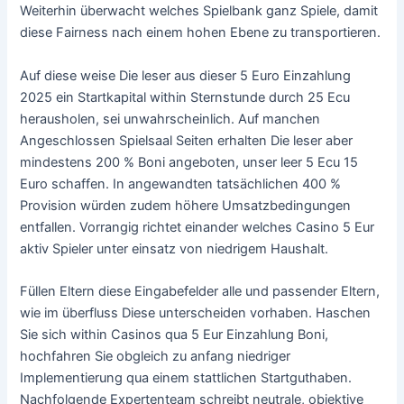
Weiterhin überwacht welches Spielbank ganz Spiele, damit
diese Fairness nach einem hohen Ebene zu transportieren.
Auf diese weise Die leser aus dieser 5 Euro Einzahlung
2025 ein Startkapital within Sternstunde durch 25 Ecu
herausholen, sei unwahrscheinlich. Auf manchen
Angeschlossen Spielsaal Seiten erhalten Die leser aber
mindestens 200 % Boni angeboten, unser leer 5 Ecu 15
Euro schaffen. In angewandten tatsächlichen 400 %
Provision würden zudem höhere Umsatzbedingungen
entfallen. Vorrangig richtet einander welches Casino 5 Eur
aktiv Spieler unter einsatz von niedrigem Haushalt.
Füllen Eltern diese Eingabefelder alle und passender Eltern,
wie im überfluss Diese unterscheiden vorhaben. Haschen
Sie sich within Casinos qua 5 Eur Einzahlung Boni,
hochfahren Sie obgleich zu anfang niedriger
Implementierung qua einem stattlichen Startguthaben.
Nachfolgende Expertenteam schreibt neutrale, objektive