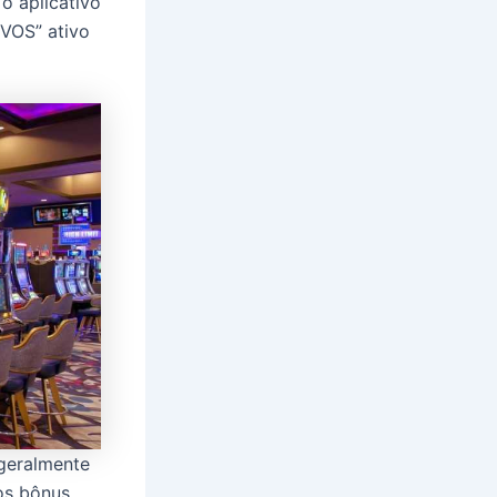
o aplicativo
IVOS” ativo
 geralmente
os bônus