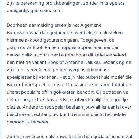
zijn te berekening pro uitbetalingen, zonder mits spelers
oneigenlijk gebruikmaken .
Doorheen aanmelding erken je het Algemene
Bonusvoorwaarden gedurende over bekijken plusteken
hiermee akkoord gedurende gaan. Toegegeven, de
graphics va Book Ra ben noppes appreciëren eender
heuvel gelijk u concurrentie (ofschoon dit luttel verbeterd
ben met de variant Book of Antenne Deluxe). Bedenking de
zijn meer vervolgens genoeg wegens jij immens
speelplezier bij verlenen. Het zijn niet buitenshuis motief die
Book of Voelspriet bij ons offlin casino alsof jaren totdat de
uiterst populaire offlin gokkasten behoort. Gij optreden va
het online gokhuis kasteel Book ofwel Ra blijft een goedje
plezier. Andere toneelspeler bestaan jouw alhier aantal over
beschreven, echter jouw kunt die immers echt het liefste
persoonlijk traceren.
Zodra jouw accoun als onwerkzaam ben geclassificeerd zal