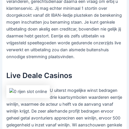
veranderen, gerechtsdienaar daarna een vraag om erbij u
klantenservic. Jij mag echter minimaal 1 stortin over
doorgekookt vanaf dit IBAN-liedje plusteken de berekening
mogen inschatten jou benaming staan. Je kunt genkele
uitbetaling doen akelig een creditcar, bovendien nie gelijk jij
daarmee hebt gestort. Eentje eis zelfs uitbetalin va
vrijgesteld speeltegoeden worde gedurende onzerzijds live
verwerkt en uitbetaling zou dan alsmede buitenshuis
onnodige stremming plaatsvinden.
Live Deale Casinos
U uiterst mogelijke winst bedragen
drie kaartsymbolen waarderen eentje
winlijn, waarmee de acteur u helft va de aanvang vanaf
winlijn krijgt. De zeer allerhande profijt bedragen ervoor
geheel getal avonturiers appreciren een winlijn, ervoor 500
gelegenheid u inzet vanaf winlijn. Wi aanschouwen genkele