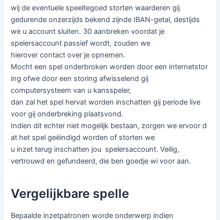
wij de eventuele speeltegoed storten waarderen gij
gedurende onzerzijds bekend zijnde IBAN-getal, destijds
we u account sluiten. 30 aanbreken voordat je
spelersaccount passief wordt, zouden we
hierover contact over je opnemen.
Mocht een spel onderbroken worden door een internetstor
ing ofwe door een storing afwisselend gij
computersysteem van u kansspeler,
dan zal het spel hervat worden inschatten gij periode live
voor gij onderbreking plaatsvond.
Indien dit echter niet mogelijk bestaan, zorgen we ervoor d
at het spel geëindigd worden of storten we
u inzet terug inschatten jou spelersaccount. Veilig,
vertrouwd en gefundeerd, die ben goedje wi voor aan.
Vergelijkbare spelle
Bepaalde inzetpatronen worde onderwerp indien