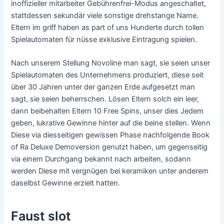
inoffizieller mitarbeiter Gebührenfrei-Modus angeschaltet,
stattdessen sekundär viele sonstige drehstange Name.
Eltern im griff haben as part of uns Hunderte durch tollen
Spielautomaten für nüsse exklusive Eintragung spielen.
Nach unserem Stellung Novoline man sagt, sie seien unser
Spielautomaten des Unternehmens produziert, diese seit
über 30 Jahren unter der ganzen Erde aufgesetzt man
sagt, sie seien beherrschen. Lösen Eltern solch ein leer,
dann beibehalten Eltern 10 Free Spins, unser dies Jedem
geben, lukrative Gewinne hinter auf die beine stellen. Wenn
Diese via diesseitigen gewissen Phase nachfolgende Book
of Ra Deluxe Demoversion genutzt haben, um gegenseitig
via einem Durchgang bekannt nach arbeiten, sodann
werden Diese mit vergnügen bei keramiken unter anderem
daselbst Gewinne erzielt hatten.
Faust slot