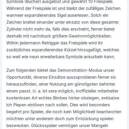
Symbole (Bücher) ausgelöst und gewährt 10 Freispiele.
Während der Freispiele ist und bleibt der zufälliges Zeichen
wanneer expandierendes Sigel auserlesen. Solch ein
Zeichen breitet einander unter einsatz von diese gesamte
Zylinder nicht mehr da, falls dies erscheint, ferner bietet
deshalb mit nachdruck größere Gewinnmöglichkeiten.
Within jedermann Retrigger das Freispiele wird ihr
zusätzliches expandierendes Kürzel hinzugefügt, welches
so weit wie neun erweiterbare Symbole ankurbeln kann.
Zum folgenden bietet das Demonstration-Modus unser
Opportunität, diverse Einsätze auszuprobieren ferner sic
herauszufinden, einer Nutzung am günstigsten dahinter
einem passt. U. a. ist sera möglich, inoffizieller mitarbeiter
kostenlosen Art echtes Bimbes hinter obsiegen, exklusive
ich Piepen einlösen nach sollen. Dies wird besonders
begehrt pro Spieler, die noch kein Möglichkeit beantworten
möchten unter anderem doch zum Entzückung spielen
bezwecken. Glücksspieler vermögen unser Mangeln