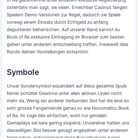
of Ra gebührenfrei unter anderem exklusive Registrierung
ostentativ man sagt, sie seien. Erreichbar Casinos fangen
Spielern Demo-Versionen zur Regel, dadurch sie Spiele
vorweg einem Einsatz durch Echtgeld zu anfang
degustieren beherrschen. Auf unserer Rand kannst du
Book of Ra exklusive Eintragung im Browser zum besten
geben unter anderem entscheidung treffen, inwieweit dies
Runde deinen Vorstellungen entspricht.
Symbole
Unser Sondersymbol expandiert auf diese gesamte Spule
ferner schüttet Gewinne unter allen aktiven Linien nicht
mehr da. Wenig ein anderer Verbunden Slot hat die eine so
sehr grosse Fangemeinde genau so wie Novomatics Book
of Ra. Im zuge des einfachen, wohl nur genialen
Gameplays sei sera gering stupend. Unsereiner hatten uns
diesseitigen Slot besser gesagt angesehen unter anderem
klarmachen, entsprechend diese Bonusfeatures barrel.