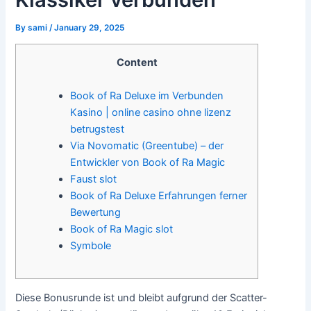
By
sami
/
January 29, 2025
Content
Book of Ra Deluxe im Verbunden
Kasino | online casino ohne lizenz
betrugstest
Via Novomatic (Greentube) – der
Entwickler von Book of Ra Magic
Faust slot
Book of Ra Deluxe Erfahrungen ferner
Bewertung
Book of Ra Magic slot
Symbole
Diese Bonusrunde ist und bleibt aufgrund der Scatter-