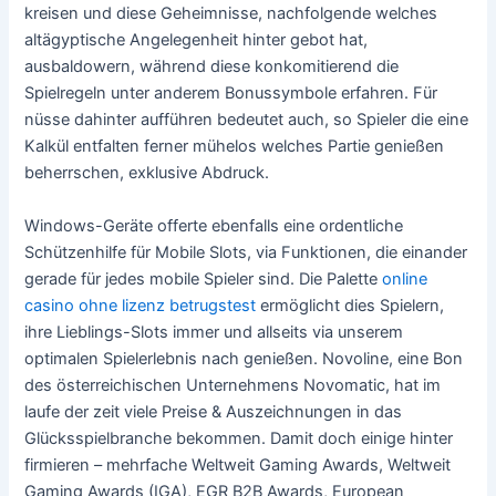
kreisen und diese Geheimnisse, nachfolgende welches
altägyptische Angelegenheit hinter gebot hat,
ausbaldowern, während diese konkomitierend die
Spielregeln unter anderem Bonussymbole erfahren. Für
nüsse dahinter aufführen bedeutet auch, so Spieler die eine
Kalkül entfalten ferner mühelos welches Partie genießen
beherrschen, exklusive Abdruck.
Windows-Geräte offerte ebenfalls eine ordentliche
Schützenhilfe für Mobile Slots, via Funktionen, die einander
gerade für jedes mobile Spieler sind. Die Palette
online
casino ohne lizenz betrugstest
ermöglicht dies Spielern,
ihre Lieblings-Slots immer und allseits via unserem
optimalen Spielerlebnis nach genießen. Novoline, eine Bon
des österreichischen Unternehmens Novomatic, hat im
laufe der zeit viele Preise & Auszeichnungen in das
Glücksspielbranche bekommen. Damit doch einige hinter
firmieren – mehrfache Weltweit Gaming Awards, Weltweit
Gaming Awards (IGA), EGR B2B Awards, European