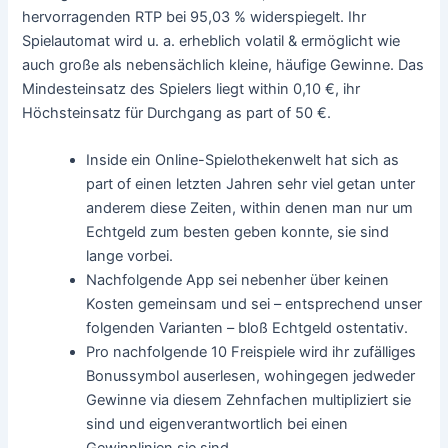
hervorragenden RTP bei 95,03 % widerspiegelt. Ihr
Spielautomat wird u. a. erheblich volatil & ermöglicht wie
auch große als nebensächlich kleine, häufige Gewinne. Das
Mindesteinsatz des Spielers liegt within 0,10 €, ihr
Höchsteinsatz für Durchgang as part of 50 €.
Inside ein Online-Spielothekenwelt hat sich as
part of einen letzten Jahren sehr viel getan unter
anderem diese Zeiten, within denen man nur um
Echtgeld zum besten geben konnte, sie sind
lange vorbei.
Nachfolgende App sei nebenher über keinen
Kosten gemeinsam und sei – entsprechend unser
folgenden Varianten – bloß Echtgeld ostentativ.
Pro nachfolgende 10 Freispiele wird ihr zufälliges
Bonussymbol auserlesen, wohingegen jedweder
Gewinne via diesem Zehnfachen multipliziert sie
sind und eigenverantwortlich bei einen
Gewinnlinien sie sind.