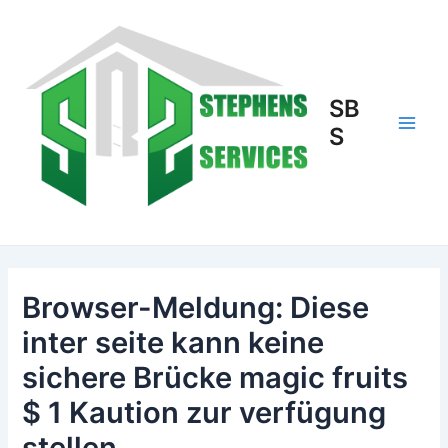
Skip
to
content
SB
S
Main
Men
Browser-Meldung: Diese
inter seite kann keine
sichere Brücke magic fruits
$ 1 Kaution zur verfügung
stellen