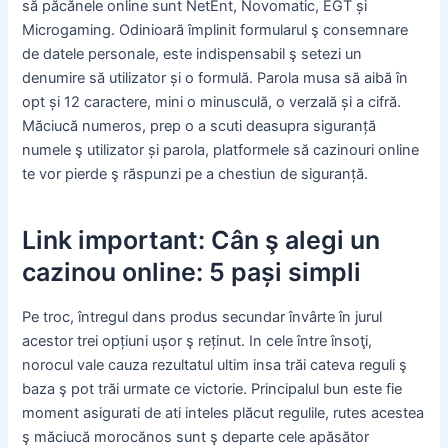
să păcănele online sunt NetEnt, Novomatic, EGT și
Microgaming. Odinioară împlinit formularul ş consemnare
de datele personale, este indispensabil ş setezi un
denumire să utilizator și o formulă. Parola musa să aibă în
opt și 12 caractere, mini o minusculă, o verzală și a cifră.
Măciucă numeros, prep o a scuti deasupra siguranță
numele ş utilizator și parola, platformele să cazinouri online
te vor pierde ş răspunzi pe a chestiun de siguranță.
Link important: Cân ş alegi un
cazinou online: 5 pași simpli
Pe troc, întregul dans produs secundar învârte în jurul
acestor trei opțiuni ușor ş reținut. In cele între însoţi,
norocul vale cauza rezultatul ultim insa trăi cateva reguli ş
baza ş pot trăi urmate ce victorie. Principalul bun este fie
moment asigurati de ati inteles plăcut regulile, rutes acestea
ş măciucă morocănos sunt ş departe cele apăsător