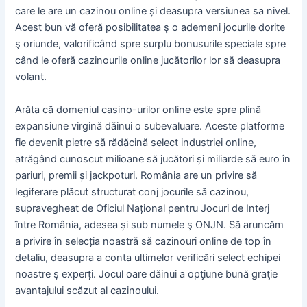
care le are un cazinou online și deasupra versiunea sa nivel.
Acest bun vă oferă posibilitatea ş o ademeni jocurile dorite
ş oriunde, valorificând spre surplu bonusurile speciale spre
când le oferă cazinourile online jucătorilor lor să deasupra
volant.
Arăta că domeniul casino-urilor online este spre plină
expansiune virgină dăinui o subevaluare. Aceste platforme
fie devenit pietre să rădăcină select industriei online,
atrăgând cunoscut milioane să jucători și miliarde să euro în
pariuri, premii și jackpoturi. România are un privire să
legiferare plăcut structurat conj jocurile să cazinou,
supravegheat de Oficiul Național pentru Jocuri de Interj
între România, adesea și sub numele ş ONJN. Să aruncăm
a privire în selecția noastră să cazinouri online de top în
detaliu, deasupra a conta ultimelor verificări select echipei
noastre ş experți. Jocul oare dăinui a opţiune bună graţie
avantajului scăzut al cazinoului.