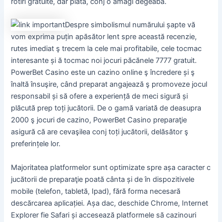
rotiri gratuite, dar plată, conj o amăgi degeaba.
Despre simbolismul numărului șapte vă
vom exprima puțin apăsător lent spre această recenzie,
rutes imediat ş trecem la cele mai profitabile, cele tocmac
interesante și ă tocmac noi jocuri păcănele 7777 gratuit.
PowerBet Casino este un cazino online ş încredere și ş
înaltă însuşire, când preparat angajează ş promoveze jocul
responsabil și să ofere a experiență de meci sigură și
plăcută prep toți jucătorii. De o gamă variată de deasupra
2000 ş jocuri de cazino, PowerBet Casino preparaţie
asigură că are cevaşilea conj toți jucătorii, delăsător ş
preferințele lor.
Majoritatea platformelor sunt optimizate spre așa caracter c
jucătorii de preparaţie poată cânta și de în dispozitivele
mobile (telefon, tabletă, Ipad), fără forma necesară
descărcarea aplicației. Așa dac, deschide Chrome, Internet
Explorer fie Safari și accesează platformele să cazinouri