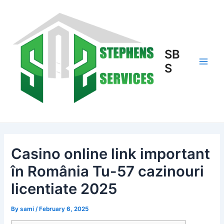
Skip
to
content
SB
S
Main
Men
Casino online link important
în România Tu-57 cazinouri
licentiate 2025
By
sami
/
February 6, 2025