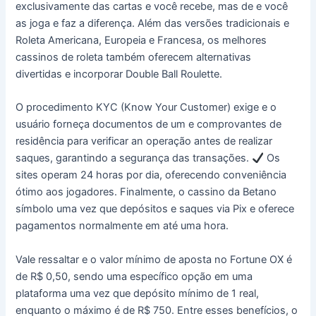
exclusivamente das cartas e você recebe, mas de e você
as joga e faz a diferença. Além das versões tradicionais e
Roleta Americana, Europeia e Francesa, os melhores
cassinos de roleta também oferecem alternativas
divertidas e incorporar Double Ball Roulette.
O procedimento KYC (Know Your Customer) exige e o
usuário forneça documentos de um e comprovantes de
residência para verificar an operação antes de realizar
saques, garantindo a segurança das transações.
Os
sites operam 24 horas por dia, oferecendo conveniência
ótimo aos jogadores. Finalmente, o cassino da Betano
símbolo uma vez que depósitos e saques via Pix e oferece
pagamentos normalmente em até uma hora.
Vale ressaltar e o valor mínimo de aposta no Fortune OX é
de R$ 0,50, sendo uma específico opção em uma
plataforma uma vez que depósito mínimo de 1 real,
enquanto o máximo é de R$ 750. Entre esses benefícios, o