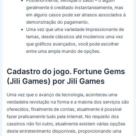
Posteriormente, verifique o saldo – o algum
geralmente é creditado instantaneamente, mas
em alguns casos pode ser atrasos associados à
demonstração do pagamento.
Uma vez que uma variedade impressionante de
temas, desde clássicos até modernos uma vez
que gráficos avançados, você pode escolher
entre uma ampla mundo de opções.
Cadastro do jogo. Fortune Gems
(Jili Games) por Jili Games
Uma vez que o avanço da tecnologia, aconteceu uma
verdadeira revolução na forma e a maioria dos serviços são
oferecidos, finalmente de contas, atualmente é possível
fazer praticamente tudo pela internet. No requisito dos
cassinos não foi outro, atualmente existem várias opções
deste entretenimento disponíveis, proporcionando uma