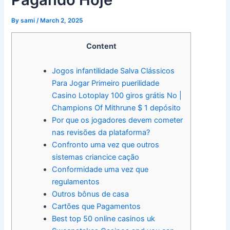
By
sami
/
March 2, 2025
Content
Jogos infantilidade Salva Clássicos
Para Jogar Primeiro puerilidade
Casino Lotoplay 100 giros grátis No |
Champions Of Mithrune $ 1 depósito
Por que os jogadores devem cometer
nas revisões da plataforma?
Confronto uma vez que outros
sistemas criancice cação
Conformidade uma vez que
regulamentos
Outros bônus de casa
Cartões que Pagamentos
Best top 50 online casinos uk