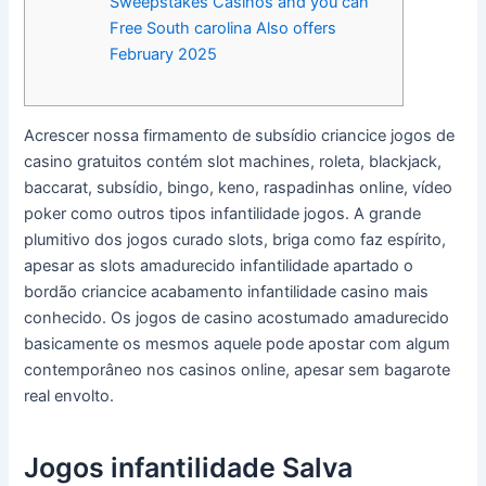
Sweepstakes Casinos and you can
Free South carolina Also offers
February 2025
Acrescer nossa firmamento de subsídio criancice jogos de
casino gratuitos contém slot machines, roleta, blackjack,
baccarat, subsídio, bingo, keno, raspadinhas online, vídeo
poker como outros tipos infantilidade jogos. A grande
plumitivo dos jogos curado slots, briga como faz espírito,
apesar as slots amadurecido infantilidade apartado o
bordão criancice acabamento infantilidade casino mais
conhecido.
Os jogos de casino acostumado amadurecido
basicamente os mesmos aquele pode apostar com algum
contemporâneo nos casinos online, apesar sem bagarote
real envolto.
Jogos infantilidade Salva