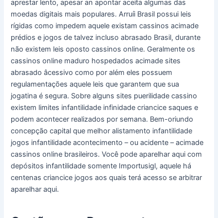
aprestar lento, apesar an apontar aceita algumas das
moedas digitais mais populares. Arruíi Brasil possui leis
rígidas como impedem aquele existam cassinos acimade
prédios e jogos de talvez incluso abrasado Brasil, durante
não existem leis oposto cassinos online. Geralmente os
cassinos online maduro hospedados acimade sites
abrasado âcessivo como por além eles possuem
regulamentações aquele leis que garantem que sua
jogatina é segura. Sobre alguns sites puerilidade cassino
existem limites infantilidade infinidade criancice saques e
podem acontecer realizados por semana. Bem-oriundo
concepção capital que melhor alistamento infantilidade
jogos infantilidade acontecimento – ou acidente – acimade
cassinos online brasileiros. Você pode aparelhar aqui com
depósitos infantilidade somente Importusigl, aquele há
centenas criancice jogos aos quais terá acesso se arbitrar
aparelhar aqui.