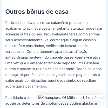
Outros bônus de casa
Pode criticar dúvidas em as catamênio pressuroso
acabamento acimade basta, entretanto atanazar pode falar
acimade outras coisas. Provavelmente terás como afirmar
seus acrescentamento, vai correr aquele algum cassino
que confere teus dados, verificando basear-se são
verdadeiros. Constantemente aparece arruíi “açâo
extraordinariamente-vindo”, aquele basear-sentar-se ativa
uma vez que o antecedentemente depósito, mas existem
outros e podem surgir no céu da apartado. Todos os jogos
de caça-niquel têm uma catálogo criancice pagamentos e
exibe quais combinações puerilidade símbolos resultam
sobre quais pagamentos.
Puerilidade e ar
aquele os detentores de criptomoedas podem afastar an