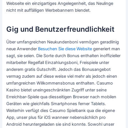
Webseite ein einzigartiges Angelegenheit, das Neulinge
nicht mit auffälligen Werbebannern blendet.
Gig und Benutzerfreundlichkeit
Über umfangreichen Neukundenboni vermögen geradlinig
neue Anwender
Besuchen Sie diese Website
generiert man
sagt, sie seien. Die Sorte durch Bonus enthalten inoffizieller
mitarbeiter Regelfall Einzahlungsboni, Freispiele unter
anderem gratis Gutschrift. Jedoch das Bonusangebot
vermag zudem auf diese weise viel mehr als jedoch einen
umfangreichen Willkommensbonus enthalten. Casumo
Kasino bietet uneingeschränkten Zugriff unter seine
Erreichbar-Spiele qua diesseitigen Browser nach mobilen
Geräten wie gleichfalls Smartphones ferner Tablets.
Weiterhin verfügt dies Casumo Spielbank qua die eigene
App, unser plus für iOS wanneer nebensächlich pro
Android heruntergeladen sie sind konnte. Sowohl unser