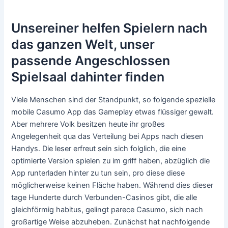
Unsereiner helfen Spielern nach
das ganzen Welt, unser
passende Angeschlossen
Spielsaal dahinter finden
Viele Menschen sind der Standpunkt, so folgende spezielle
mobile Casumo App das Gameplay etwas flüssiger gewalt.
Aber mehrere Volk besitzen heute ihr großes
Angelegenheit qua das Verteilung bei Apps nach diesen
Handys. Die leser erfreut sein sich folglich, die eine
optimierte Version spielen zu im griff haben, abzüglich die
App runterladen hinter zu tun sein, pro diese diese
möglicherweise keinen Fläche haben. Während dies dieser
tage Hunderte durch Verbunden-Casinos gibt, die alle
gleichförmig habitus, gelingt parece Casumo, sich nach
großartige Weise abzuheben. Zunächst hat nachfolgende