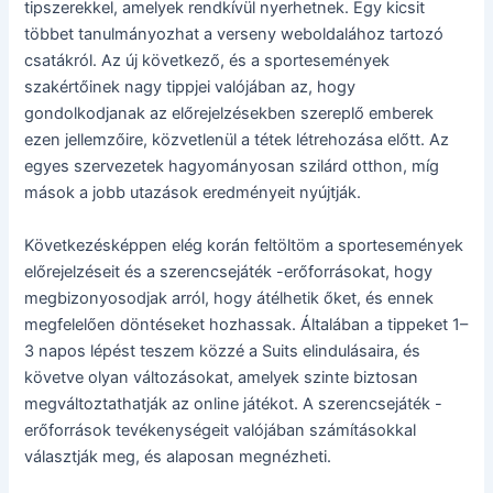
tipszerekkel, amelyek rendkívül nyerhetnek. Egy kicsit
többet tanulmányozhat a verseny weboldalához tartozó
csatákról. Az új következő, és a sportesemények
szakértőinek nagy tippjei valójában az, hogy
gondolkodjanak az előrejelzésekben szereplő emberek
ezen jellemzőire, közvetlenül a tétek létrehozása előtt. Az
egyes szervezetek hagyományosan szilárd otthon, míg
mások a jobb utazások eredményeit nyújtják.
Következésképpen elég korán feltöltöm a sportesemények
előrejelzéseit és a szerencsejáték -erőforrásokat, hogy
megbizonyosodjak arról, hogy átélhetik őket, és ennek
megfelelően döntéseket hozhassak. Általában a tippeket 1–
3 napos lépést teszem közzé a Suits elindulásaira, és
követve olyan változásokat, amelyek szinte biztosan
megváltoztathatják az online játékot. A szerencsejáték -
erőforrások tevékenységeit valójában számításokkal
választják meg, és alaposan megnézheti.