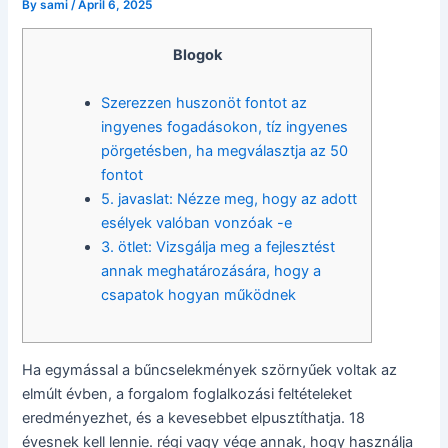
By
sami
/
April 6, 2025
Blogok
Szerezzen huszonöt fontot az
ingyenes fogadásokon, tíz ingyenes
pörgetésben, ha megválasztja az 50
fontot
5. javaslat: Nézze meg, hogy az adott
esélyek valóban vonzóak -e
3. ötlet: Vizsgálja meg a fejlesztést
annak meghatározására, hogy a
csapatok hogyan működnek
Ha egymással a bűncselekmények szörnyűek voltak az
elmúlt évben, a forgalom foglalkozási feltételeket
eredményezhet, és a kevesebbet elpusztíthatja. 18
évesnek kell lennie. régi vagy vége annak, hogy használja