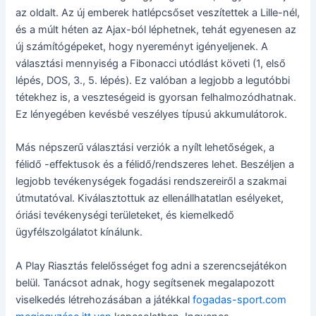
az oldalt. Az új emberek hatlépcsőset veszítettek a Lille-nél,
és a múlt héten az Ajax-ból léphetnek, tehát egyenesen az
új számítógépeket, hogy nyereményt igényeljenek. A
választási mennyiség a Fibonacci utódlást követi (1, első
lépés, DOS, 3., 5.
lépés). Ez valóban a legjobb a legutóbbi
tétekhez is, a veszteségeid is gyorsan felhalmozódhatnak.
Ez lényegében kevésbé veszélyes típusú akkumulátorok.
Más népszerű választási verziók a nyílt lehetőségek, a
félidő -effektusok és a félidő/rendszeres lehet. Beszéljen a
legjobb tevékenységek fogadási rendszereiről a szakmai
útmutatóval. Kiválasztottuk az ellenállhatatlan esélyeket,
óriási tevékenységi területeket, és kiemelkedő
ügyfélszolgálatot kínálunk.
A Play Riasztás felelősséget fog adni a szerencsejátékon
belül. Tanácsot adnak, hogy segítsenek megalapozott
viselkedés létrehozásában a játékkal
fogadas-sport.com