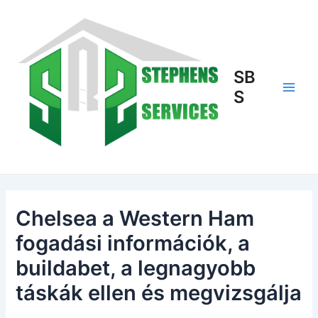
Skip
to
content
SB
S
Main
Men
Chelsea a Western Ham
fogadási információk, a
buildabet, a legnagyobb
táskák ellen és megvizsgálja