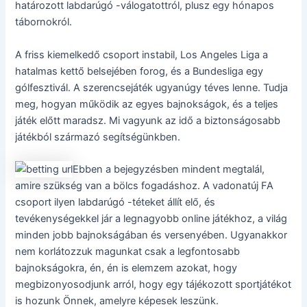
határozott labdarúgó -válogatottról, plusz egy hónapos
tábornokról.
A friss kiemelkedő csoport instabil, Los Angeles Liga a
hatalmas kettő belsejében forog, és a Bundesliga egy
gólfesztivál. A szerencsejáték ugyanúgy téves lenne. Tudja
meg, hogyan működik az egyes bajnokságok, és a teljes
játék előtt maradsz. Mi vagyunk az idő a biztonságosabb
játékból származó segítségünkben.
Ebben a bejegyzésben mindent megtalál,
amire szükség van a bölcs fogadáshoz. A vadonatúj FA
csoport ilyen labdarúgó -téteket állít elő, és
tevékenységekkel jár a legnagyobb online játékhoz, a világ
minden jobb bajnokságában és versenyében. Ugyanakkor
nem korlátozzuk magunkat csak a legfontosabb
bajnokságokra, én, én is elemzem azokat, hogy
megbizonyosodjunk arról, hogy egy tájékozott sportjátékot
is hozunk Önnek, amelyre képesek leszünk.