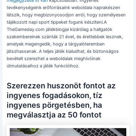
megjegyzése itt van
kapcsolatban. Ingyenes
tevékenységeink erőforrásaink weboldala naprakészen
látszik, hogy megbizonyosodjon arról, hogy személyesen
tájékozott napi sport tippeket fogunk készíteni.A
TheGameday.com játékblogjai kizárólag a hallgatók
szakembereinek szánták 21 évet, és érettebbek lesznek,
amelyek megengedik, hogy a tárgyalóteremben
játszhassanak. A teljes játék kialudhat, és biztonságos
bevételt szerezhet a weboldalak meghívóinak
útmutatásaihoz a játék funkcióihoz.
Szerezzen huszonöt fontot az
ingyenes fogadásokon, tíz
ingyenes pörgetésben, ha
megválasztja az 50 fontot