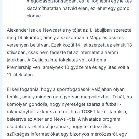
megoldásbiztonságban, és fel fog lépni egy lelkes
kiszámíthatatlan hátvéd ellen, ez lehet egy gomb
előnye.
Alexander Isak a Newcastle nyitóját az 1. lábujjban szerezte
meg 19 akaratot, amely a szezonban a Magpies összes
versenyén belül van. Ezek közül 14 -et szerzett az elmúlt 13
stílusban, csak nem fedezte fel az internetet a három
játékban. A Celtic szinte tökéletes volt otthon a
Premiership -en, amelynek 10 győzelme és egy ütés volt a
11 játék után.
El kell fogadnia, hogy a sportfogadások valójában olyan
terület, amely minden nap gyorsan megváltozhat. Tehát, ha
komolyan gondolja, hogy nyereséget szerez a futball -
rakományból, akkor szeretné, ha a TOSET ki kell tanulnia,
beleértve az Alter and News -t is. A hivatalos program
csodálatos lehetősége annak, hogy felfedezzék a
szükséges információkat egy bizonyos mérkőzésről, egy