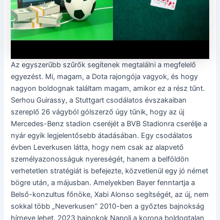
Az egyszerűbb szűrők segítenek megtalálni a megfelelő
egyezést. Mi, magam, a Dota rajongója vagyok, és hogy
nagyon boldognak találtam magam, amikor ez a rész tűnt.
Serhou Guirassy, ​​a Stuttgart csodálatos évszakaiban
szereplő 26 vágyból gólszerző úgy tűnik, hogy az új
Mercedes-Benz stadion cseréjét a BVB Stadionra cserélje a
nyár egyik legjelentősebb átadásában. Egy csodálatos
évben Leverkusen látta, hogy nem csak az alapvető
személyazonosságuk nyereségét, hanem a belföldön
verhetetlen stratégiát is befejezte, közvetlenül egy jó német
bögre után, a májusban. Amelyekben Bayer fenntartja a
Belső-konzultus főnöke, Xabi Alonso segítségét, az új, nem
sokkal több „Neverkusen” 2010-ben a győztes bajnokság
hírneve lehet. 2023 bajnokok Napoli a korona boldogtalan