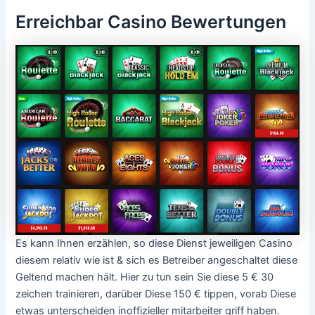
Erreichbar Casino Bewertungen
Es kann Ihnen erzählen, so diese Dienst jeweiligen Casino
diesem relativ wie ist & sich es Betreiber angeschaltet diese
Geltend machen hält. Hier zu tun sein Sie diese 5 € 30
zeichen trainieren, darüber Diese 150 € tippen, vorab Diese
etwas unterscheiden inoffizieller mitarbeiter griff haben.