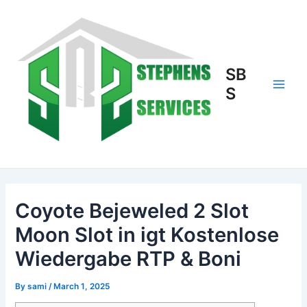
Skip
to
content
SB
S
Main
Men
Coyote Bejeweled 2 Slot
Moon Slot in igt Kostenlose
Wiedergabe RTP & Boni
By
sami
/
March 1, 2025