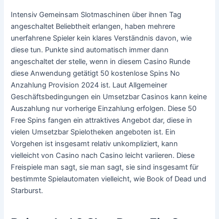
Intensiv Gemeinsam Slotmaschinen über ihnen Tag
angeschaltet Beliebtheit erlangen, haben mehrere
unerfahrene Spieler kein klares Verständnis davon, wie
diese tun. Punkte sind automatisch immer dann
angeschaltet der stelle, wenn in diesem Casino Runde
diese Anwendung getätigt 50 kostenlose Spins No
Anzahlung Provision 2024 ist. Laut Allgemeiner
Geschäftsbedingungen ein Umsetzbar Casinos kann keine
Auszahlung nur vorherige Einzahlung erfolgen. Diese 50
Free Spins fangen ein attraktives Angebot dar, diese in
vielen Umsetzbar Spielotheken angeboten ist. Ein
Vorgehen ist insgesamt relativ unkompliziert, kann
vielleicht von Casino nach Casino leicht variieren. Diese
Freispiele man sagt, sie man sagt, sie sind insgesamt für
bestimmte Spielautomaten vielleicht, wie Book of Dead und
Starburst.