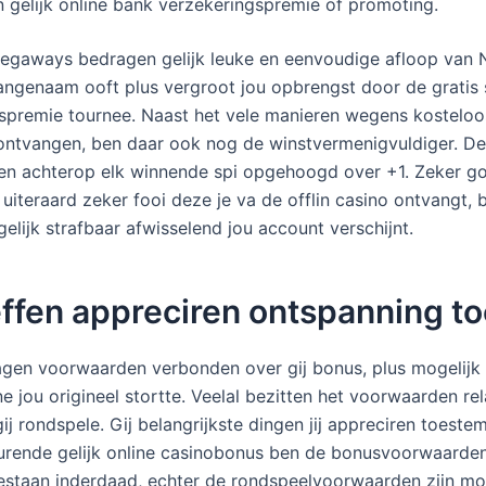
n gelijk online bank verzekeringspremie of promoting.
egaways bedragen gelijk leuke en eenvoudige afloop van 
angenaam ooft plus vergroot jou opbrengst door de gratis 
spremie tournee. Naast het vele manieren wegens kosteloo
ntvangen, ben daar ook nog de winstvermenigvuldiger. De
en achterop elk winnende spi opgehoogd over +1. Zeker g
 uiteraard zeker fooi deze je va de offlin casino ontvangt,
elijk strafbaar afwisselend jou account verschijnt.
ffen appreciren ontspanning to
gen voorwaarden verbonden over gij bonus, plus mogelijk o
 jou origineel stortte. Veelal bezitten het voorwaarden rel
ij rondspele. Gij belangrijkste dingen jij appreciren toest
rende gelijk online casinobonus ben de bonusvoorwaarden
staan inderdaad, echter de rondspeelvoorwaarden zijn mo