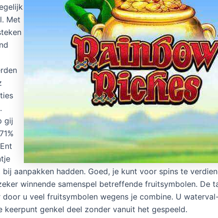
egelijk
l. Met
steken
end
erden
z
ties
.
 gij
,71%
tEnt
tje
t bij aanpakken hadden. Goed, je kunt voor spins te verdie
eker winnende samenspel betreffende fruitsymbolen. De ta
 door u veel fruitsymbolen wegens je combine. U waterval
e keerpunt genkel deel zonder vanuit het gespeeld.