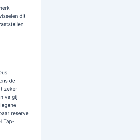
merk
isselen dit
aststellen
Dus
ens de
it zeker
 va gij
diegene
baar reserve
l Tap-