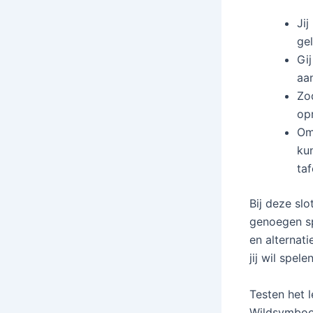
Ji
gel
Gij
aan
Zod
opr
Om
ku
taf
Bij deze slo
genoegen spe
en alternat
jij wil spe
Testen het l
Wildsymbool 