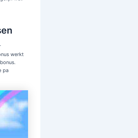
sen
r
onus werkt
ebonus.
e pa