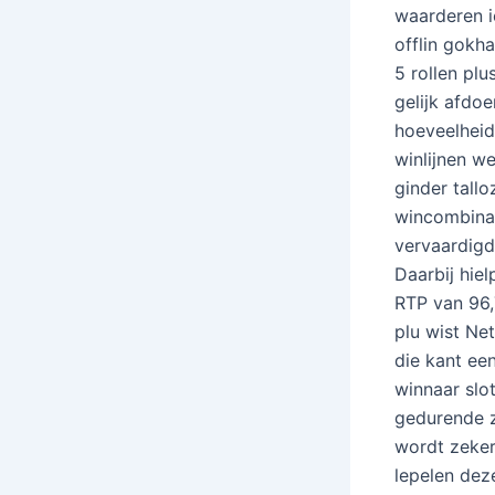
waarderen i
offlin gokha
5 rollen plu
gelijk afdo
hoeveelheid
winlijnen w
ginder tallo
wincombina
vervaardigd
Daarbij hielp
RTP van 96
plu wist Ne
die kant een
winnaar slo
gedurende z
wordt zeker
lepelen dez