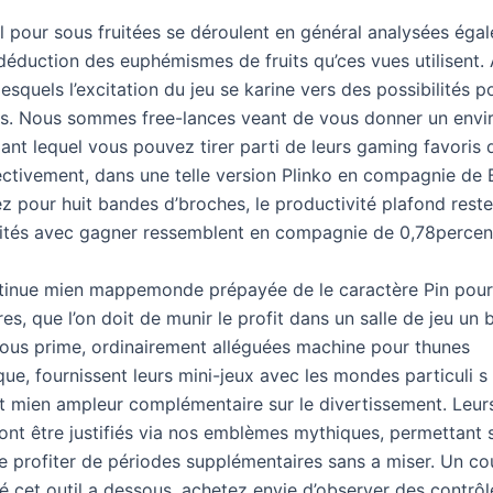
l pour sous fruitées se déroulent en général analysées éga
e déduction des euphémismes de fruits qu’ces vues utilisent.
esquels l’excitation du jeu se karine vers des possibilités p
es. Nous sommes free-lances veant de vous donner un env
ant lequel vous pouvez tirer parti de leurs gaming favoris
ectivement, dans une telle version Plinko en compagnie de 
z pour huit bandes d’broches, le productivité plafond reste
lités avec gagner ressemblent en compagnie de 0,78percen
tinue mien mappemonde prépayée de le caractère Pin pour
s, que l’on doit de munir le profit dans un salle de jeu un b
ous prime, ordinairement alléguées machine pour thunes
ue, fournissent leurs mini-jeux avec les mondes particuli s
 mien ampleur complémentaire sur le divertissement. Leur
ont être justifiés via nos emblèmes mythiques, permettant s
 profiter de périodes supplémentaires sans a miser. Un c
 cet outil a dessous, achetez envie d’observer des contrôle