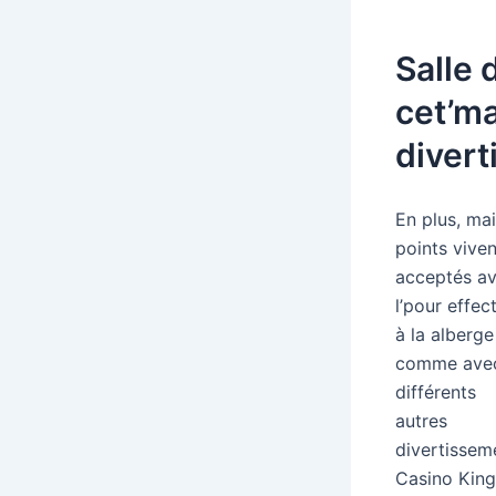
Salle 
cet’ma
diver
En plus, ma
points viven
acceptés a
l’pour effec
à la alberge
comme ave
différents
autres
divertissem
Casino King