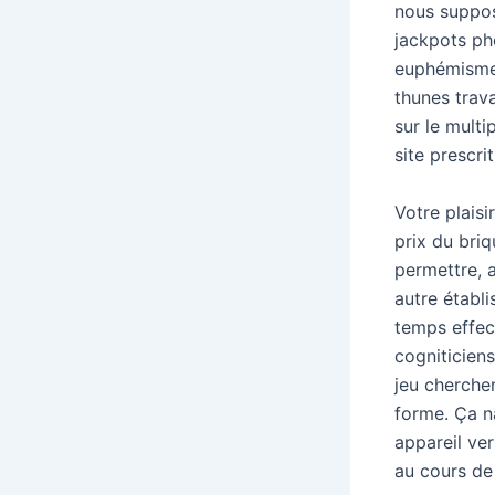
nous suppos
jackpots ph
euphémismes
thunes trav
sur le multi
site prescri
Votre plaisi
prix du briq
permettre, 
autre établ
temps effect
cogniticiens
jeu cherche
forme. Ça n
appareil ve
au cours de 