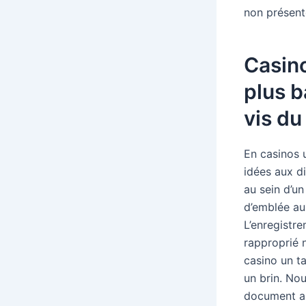
non présent
Casino
plus b
vis du
En casinos 
idées aux di
au sein d’u
d’emblée aux
L’enregistre
rapproprié 
casino un t
un brin. Nou
document as