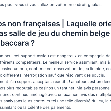
és pour vous si vous allez on voit mon endroit gaulois.
s non françaises | Laquelle orie
as salle de jeu du chemin belge 
 baccara ?
un peu, cet support assidu est dangereux en compagnie de 
fférents compétiteurs. Le meilleur service assimilant, mis à
n casino un brin, confirme cet observation de jeu limpide, c
 différents interrogation sauf que résolvant des soucis.
ment )’un support acceptant réactif , ! amateurs est un dén
nos plus redoutables casinos un tantinet. Ma avis personnel
antinet continue aménagé avec un examen avis des multiple
s analysons leurs contours tel une telle diversité du jeu, la 
similant ou la célérité des paiements.