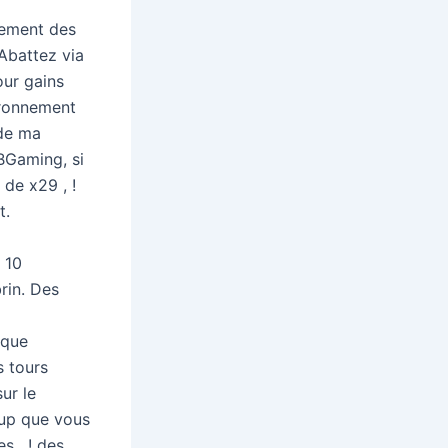
lement des
 Abattez via
our gains
ironnement
 de ma
BGaming, si
 de x29 , !
t.
 10
rin. Des
 que
s tours
ur le
oup que vous
s , ! des