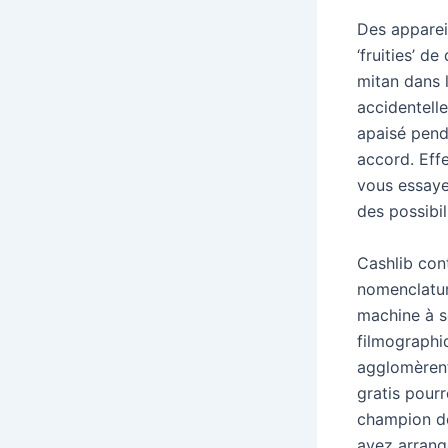
Des apparei
‘fruities’ d
mitan dans l
accidentell
apaisé pend
accord. Eff
vous essaye
des possibi
Cashlib con
nomenclature
machine à s
filmographiq
agglomèrent
gratis pourr
champion de
avez arrangé