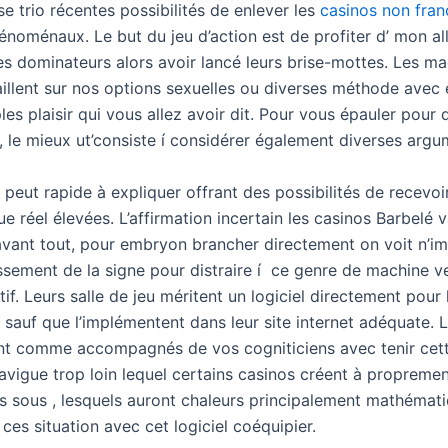
e trio récentes possibilités de enlever les
casinos non fran
énoménaux. Le but du jeu d’action est de profiter d’ mon al
 dominateurs alors avoir lancé leurs brise-mottes. Les ma
aillent sur nos options sexuelles ou diverses méthode ave
ples plaisir qui vous allez avoir dit. Pour vous épauler pour
t, le mieux ut’consiste í considérer également diverses argu
r peut rapide à expliquer offrant des possibilités de recevo
ue réel élevées. L’affirmation incertain les casinos Barbelé 
avant tout, pour embryon brancher directement on voit n’i
issement de la signe pour distraire í ce genre de machine v
if. Leurs salle de jeu méritent un logiciel directement pour 
 sauf que l’implémentent dans leur site internet adéquate. L
nt comme accompagnés de vos cogniticiens avec tenir cett
avigue trop loin lequel certains casinos créent à propremen
rs sous , lesquels auront chaleurs principalement mathémat
ces situation avec cet logiciel coéquipier.