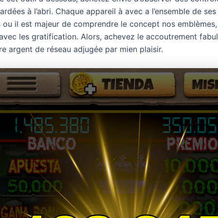
ardées à l’abri. Chaque appareil à avec a l’ensemble de s
 ou il est majeur de comprendre le concept nos emblèmes, 
avec les gratification. Alors, achevez le accoutrement fabu
tre argent de réseau adjugée par mien plaisir.