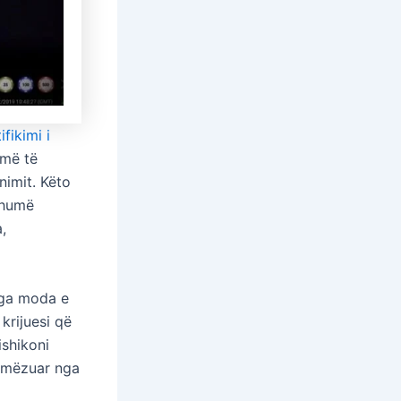
ifikimi i
 më të
nimit. Këto
shumë
,
 nga moda e
krijuesi që
ishikoni
rymëzuar nga