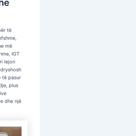
dhe
për të
lefshme,
he më
shme, IGT
i lejon
ndryshosh
e të pasur
dje, plus
ive
e dhe një