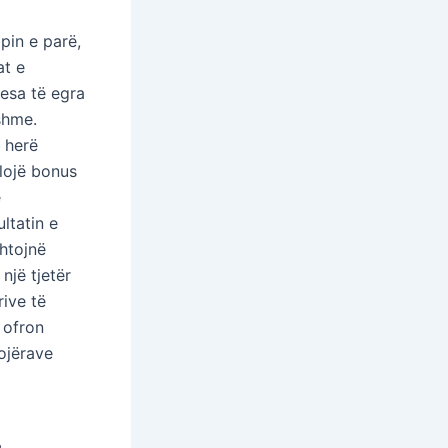
pin e parë,
at e
esa të egra
shme.
a herë
lojë bonus
ë
ltatin e
shtojnë
një tjetër
rive të
 ofron
ojërave