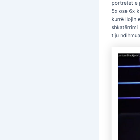
portretet e 
5x ose 6x k
kurrë llojin 
shkatërrimi 
t'ju ndihmu