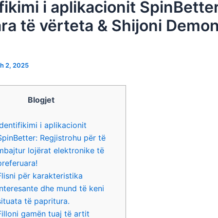
fikimi i aplikacionit SpinBetter
ra të vërteta & Shijoni Demo
h 2, 2025
Blogjet
Identifikimi i aplikacionit
SpinBetter: Regjistrohu për të
mbajtur lojërat elektronike të
preferuara!
Flisni për karakteristika
interesante dhe mund të keni
situata të papritura.
Filloni gamën tuaj të artit