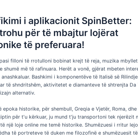
fikimi i aplikacionit SpinBetter:
trohu për të mbajtur lojërat
onike të preferuara!
pasi filloni të rrotulloni bobinat krejt të reja, muzika mbyll
re shumë më të rafinuara. Herët a vonë, gjërat mbeten inter
 anashkaluar. Bashkimi i komponentëve të Italisë së Rilindj
r të shndritshëm, aktivitetet e diamanteve të shtrenjta Da 
zajn alternativ.
ë epoka historike, për shembull, Greqia e Vjetër, Roma, dhe
iptin për t'u kërkuar, ju mund t'ju transportoni tek njerëzit 
ë një loje online me temë historike. Shumëzuesi i rritur lej
ëdha të portreteve të duken me filozofinë e shumëzuesit të