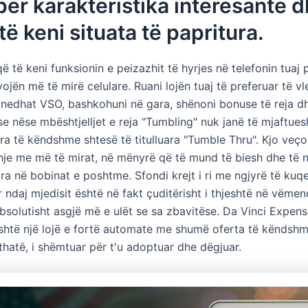
 për karakteristika interesante 
ë keni situata të papritura.
ë të keni funksionin e peizazhit të hyrjes në telefonin tuaj 
ojën më të mirë celulare. Ruani lojën tuaj të preferuar të v
nedhat VSO, bashkohuni në gara, shënoni bonuse të reja d
e nëse mbështjelljet e reja "Tumbling" nuk janë të mjaftue
era të këndshme shtesë të titulluara "Tumble Thru". Kjo veçor
dhje me më të mirat, në mënyrë që të mund të biesh dhe të 
ira në bobinat e poshtme. Sfondi krejt i ri me ngjyrë të kuq
ndaj mjedisit është në fakt çuditërisht i thjeshtë në vëmen
bsolutisht asgjë më e ulët se sa zbavitëse. Da Vinci Expens
htë një lojë e fortë automate me shumë oferta të këndshm
thatë, i shëmtuar për t'u adoptuar dhe dëgjuar.