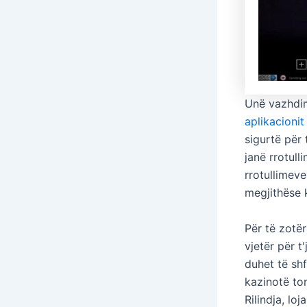
Unë vazhdim
aplikacionit
sigurtë për 
janë rrotul
rrotullimeve
megjithëse 
Për të zotë
vjetër për t
duhet të sh
kazinotë ton
Rilindja, lo