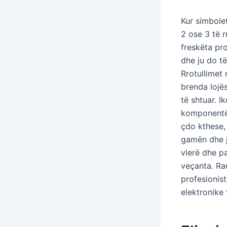
Kur simbolet
2 ose 3 të r
freskëta pr
dhe ju do t
Rrotullimet 
brenda lojë
të shtuar. 
komponentë 
çdo kthese, 
gamën dhe j
vlerë dhe p
veçanta. Ra
profesionis
elektronike 