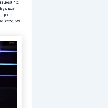
ëzuesit 4x,
ndryshuar
in qenë
 së zezë për