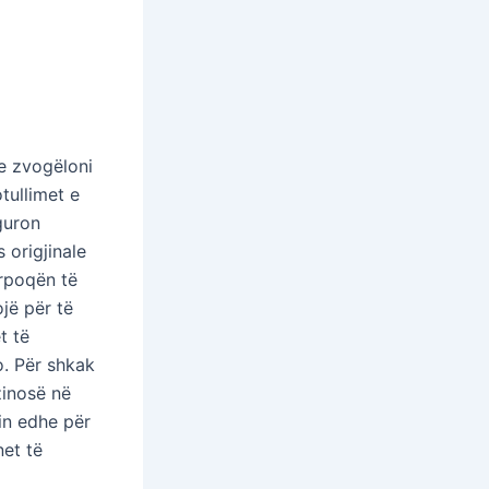
e zvogëloni
tullimet e
iguron
s origjinale
ërpoqën të
jë për të
t të
o. Për shkak
zinosë në
in edhe për
net të