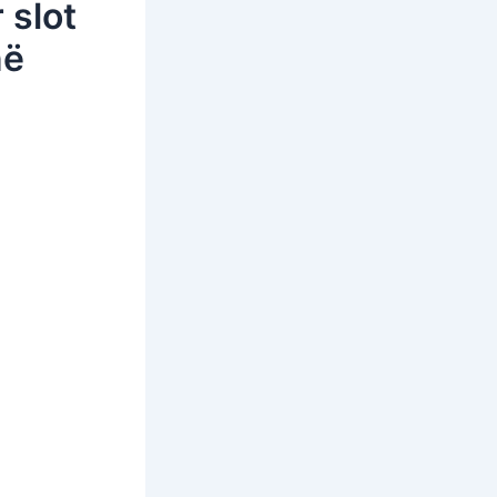
 slot
në