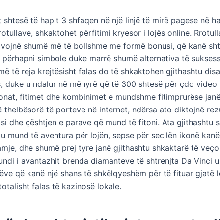
 shtesë të hapit 3 shfaqen në një linjë të mirë pagese në ha
rotullave, shkaktohet përfitimi kryesor i lojës online. Rrotull
ovojnë shumë më të bollshme me formë bonusi, që kanë sht
ë përhapni simbole duke marrë shumë alternativa të sukses
më të reja krejtësisht falas do të shkaktohen gjithashtu dis
s, duke u ndalur në mënyrë që të 300 shtesë për çdo video 
Ikonat, fitimet dhe kombinimet e mundshme fitimprurëse jan
thelbësorë të porteve në internet, ndërsa ato diktojnë rezu
si dhe çështjen e parave që mund të fitoni. Ata gjithashtu 
u mund të aventura për lojën, sepse për secilën ikonë kanë 
amje, dhe shumë prej tyre janë gjithashtu shkaktarë të veço
undi i avantazhit brenda diamanteve të shtrenjta Da Vinci u
tëve që kanë një shans të shkëlqyeshëm për të fituar gjatë l
totalisht falas të kazinosë lokale.