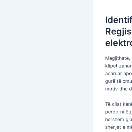
Identi
Regjis
elektr
Megjithatë, 
klipet zano
acaruar apo
gurë të çmua
motiv dhe di
Të cilat kan
përdorni Egj
hershëm gjat
shenjat e m