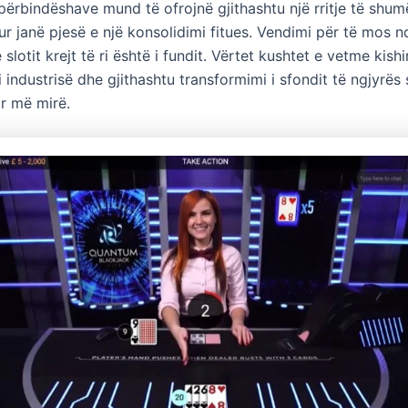
përbindëshave mund të ofrojnë gjithashtu një rritje të shum
ur janë pjesë e një konsolidimi fitues. Vendimi për të mos 
e slotit krejt të ri është i fundit. Vërtet kushtet e vetme kish
i industrisë dhe gjithashtu transformimi i sfondit të ngjyrës
ar më mirë.