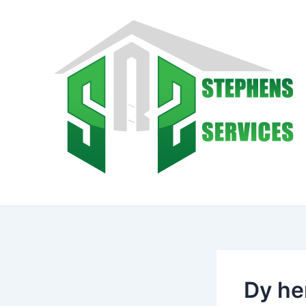
Skip
to
content
Dy he