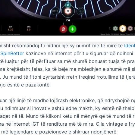
isht rekomandoj t'i hidhni një sy numrit më të mirë të
Ident
 SpinBetter
kazinove në internet për t'u siguruar që ndiheni
të luajtur për të përfituar sa më shumë bonuset tuaja të pra
lime krejtësisht falas, ka të bëjë me mbledhjen e shumë më 
. Ju mund të fitoni zyrtarisht rreth treqind rrotullime të tjera
kjo është e pazakontë.
ruar një linjë të madhe lojërash elektronike, që ndryshojnë
'ju ndihmuar si inovativ ashtu edhe makth, ky është në thelb 
faqet në të. Mund të klikoni këtu në mënyrë që të mund të r
a në internet IGT të renditura më të mira. Cila vintage e f
ja më legjendare e pozicioneve e shkruar ndonjëherë.