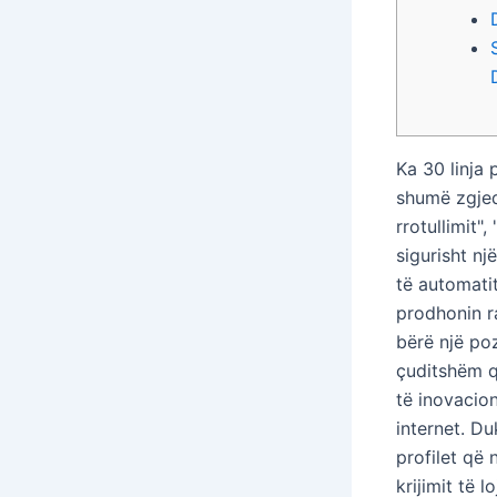
Ka 30 linja
shumë zgjedh
rrotullimit"
sigurisht nj
të automati
prodhonin ra
bërë një poz
çuditshëm q
të inovacion
internet. D
profilet që 
krijimit të l