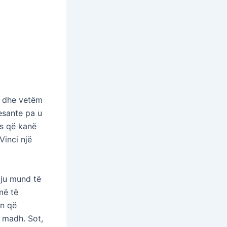
et dhe vetëm
esante pa u
es që kanë
Vinci një
 ju mund të
më të
on që
 madh. Sot,