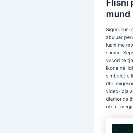
Flisni
mund t
Sigurohuni q
zbuluar përv
luani me mo
shumë. Seps
veçori të tj
ikona në li
simbolet e l
dhe miqësor 
video-loja a
diamonds ës
ritëm, megji