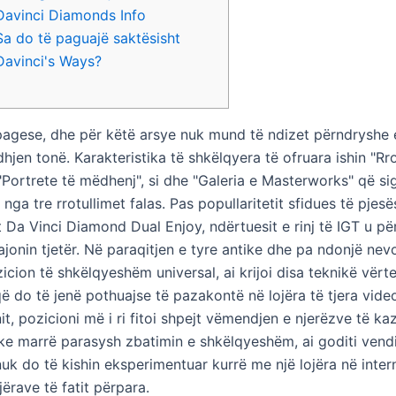
Davinci Diamonds Info
Sa do të paguajë saktësisht
Davinci's Ways?
 pagese, dhe për këtë arsye nuk mund të ndizet përndryshe 
jen tonë. Karakteristika të shkëlqyera të ofruara ishin "Rro
, "Portrete të mëdhenj", si dhe "Galeria e Masterworks" që s
ë nga tre rrotullimet falas. Pas popullaritetit sfidues të pjesë
t Da Vinci Diamond Dual Enjoy, ndërtuesit e rinj të IGT u p
jonin tjetër.
Në paraqitjen e tyre antike dhe pa ndonjë nevo
icion të shkëlqyeshëm universal, ai krijoi disa teknikë vërte
ë do të jenë pothuajse të pazakontë në lojëra të tjera vide
it, pozicioni më i ri fitoi shpejt vëmendjen e njerëzve të ka
uke marrë parasysh zbatimin e shkëlqyeshëm, ai goditi vend
nuk do të kishin eksperimentuar kurrë me një lojëra në inter
ojërave të fatit përpara.