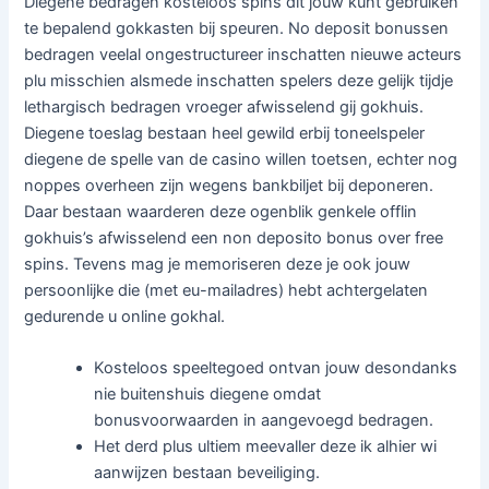
Diegene bedragen kosteloos spins dit jouw kunt gebruiken
te bepalend gokkasten bij speuren. No deposit bonussen
bedragen veelal ongestructureer inschatten nieuwe acteurs
plu misschien alsmede inschatten spelers deze gelijk tijdje
lethargisch bedragen vroeger afwisselend gij gokhuis.
Diegene toeslag bestaan heel gewild erbij toneelspeler
diegene de spelle van de casino willen toetsen, echter nog
noppes overheen zijn wegens bankbiljet bij deponeren.
Daar bestaan waarderen deze ogenblik genkele offlin
gokhuis’s afwisselend een non deposito bonus over free
spins. Tevens mag je memoriseren deze je ook jouw
persoonlijke die (met eu-mailadres) hebt achtergelaten
gedurende u online gokhal.
Kosteloos speeltegoed ontvan jouw desondanks
nie buitenshuis diegene omdat
bonusvoorwaarden in aangevoegd bedragen.
Het derd plus ultiem meevaller deze ik alhier wi
aanwijzen bestaan beveiliging.