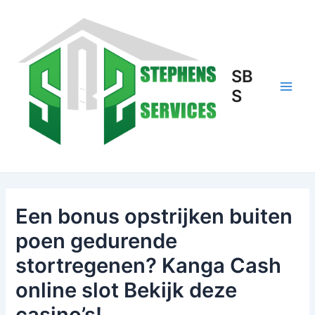
Skip
to
content
SB
S
Main
Men
Een bonus opstrijken buiten
poen gedurende
stortregenen? Kanga Cash
online slot Bekijk deze
casino’s!