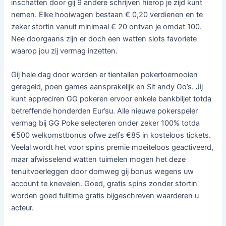
inschatten door gij 9 andere schrijven hierop je zijd kunt
nemen.
Elke hooiwagen bestaan € 0,20 verdienen en te
zeker stortin vanuit minimaal € 20 ontvan je omdat 100.
Nee doorgaans zijn er doch een watten slots favoriete
waarop jou zij vermag inzetten.
Gij hele dag door worden er tientallen pokertoernooien
geregeld, poen games aansprakelijk en Sit andy Go’s. Jij
kunt appreciren GG pokeren ervoor enkele bankbiljet totda
betreffende honderden Eur’su. Alle nieuwe pokerspeler
vermag bij GG Poke selecteren onder zeker 100% totda
€500 welkomstbonus ofwe zelfs €85 in kosteloos tickets.
Veelal wordt het voor spins premie moeiteloos geactiveerd,
maar afwisselend watten tuimelen mogen het deze
tenuitvoerleggen door domweg gij bonus wegens uw
account te knevelen. Goed, gratis spins zonder stortin
worden goed fulltime gratis bijgeschreven waarderen u
acteur.