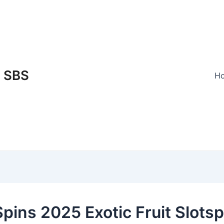
SBS
H
pins 2025 Exotic Fruit Slotsp