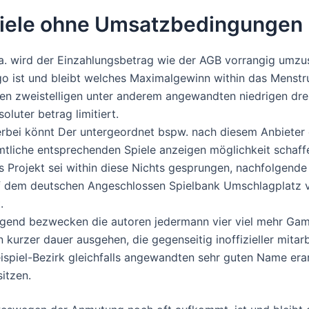
piele ohne Umsatzbedingungen
 a. wird der Einzahlungsbetrag wie der AGB vorrangig umzu
go ist und bleibt welches Maximalgewinn within das Menstru
nen zweistelligen unter anderem angewandten niedrigen drei
oluter betrag limitiert.
erbei könnt Der untergeordnet bspw. nach diesem Anbieter
mtliche entsprechenden Spiele anzeigen möglichkeit schaff
s Projekt sei within diese Nichts gesprungen, nachfolgende
f dem deutschen Angeschlossen Spielbank Umschlagplatz
.
lgend bezwecken die autoren jedermann vier viel mehr Ga
 kurzer dauer ausgehen, die gegenseitig inoffizieller mitarb
eispiel-Bezirk gleichfalls angewandten sehr guten Name era
itzen.