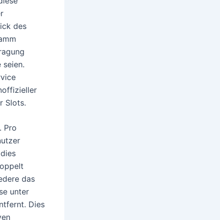
diese
r
mick des
gramm
tragung
 seien.
rvice
offizieller
 Slots.
. Pro
nutzer
 dies
doppelt
edere das
ese unter
tfernt. Dies
ven