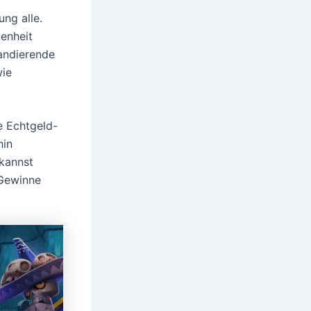
ung alle.
genheit
pandierende
wie
e Echtgeld-
hin
kannst
-Gewinne