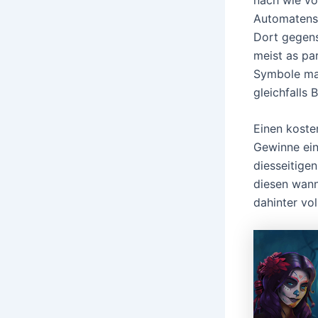
Automatensp
Dort gegens
meist as pa
Symbole man
gleichfalls
Einen koste
Gewinne ein
diesseitige
diesen wann
dahinter vol