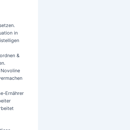
setzen.
ation in
stelligen
 ordnen &
en.
 Novoline
 vermachen
me-Ernährer
eiter
rbeitet