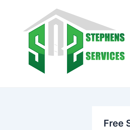
Skip
to
content
Free S