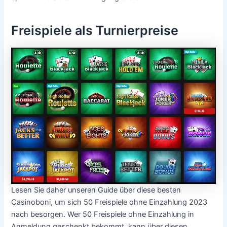
Freispiele als Turnierpreise
Lesen Sie daher unseren Guide über diese besten
Casinoboni, um sich 50 Freispiele ohne Einzahlung 2023
nach besorgen. Wer 50 Freispiele ohne Einzahlung in
Anmeldung geschenkt bekommt, kann über diesen