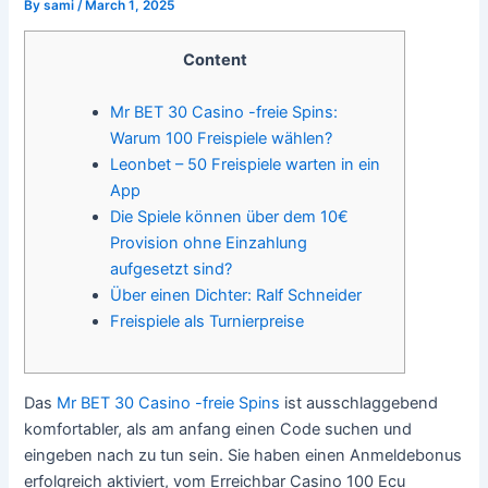
By
sami
/
March 1, 2025
Content
Mr BET 30 Casino -freie Spins:
Warum 100 Freispiele wählen?
Leonbet – 50 Freispiele warten in ein
App
Die Spiele können über dem 10€
Provision ohne Einzahlung
aufgesetzt sind?
Über einen Dichter: Ralf Schneider
Freispiele als Turnierpreise
Das
Mr BET 30 Casino -freie Spins
ist ausschlaggebend
komfortabler, als am anfang einen Code suchen und
eingeben nach zu tun sein. Sie haben einen Anmeldebonus
erfolgreich aktiviert, vom Erreichbar Casino 100 Ecu