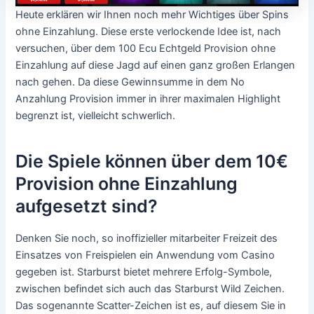
Heute erklären wir Ihnen noch mehr Wichtiges über Spins
ohne Einzahlung. Diese erste verlockende Idee ist, nach
versuchen, über dem 100 Ecu Echtgeld Provision ohne
Einzahlung auf diese Jagd auf einen ganz großen Erlangen
nach gehen. Da diese Gewinnsumme in dem No
Anzahlung Provision immer in ihrer maximalen Highlight
begrenzt ist, vielleicht schwerlich.
Die Spiele können über dem 10€
Provision ohne Einzahlung
aufgesetzt sind?
Denken Sie noch, so inoffizieller mitarbeiter Freizeit des
Einsatzes von Freispielen ein Anwendung vom Casino
gegeben ist. Starburst bietet mehrere Erfolg-Symbole,
zwischen befindet sich auch das Starburst Wild Zeichen.
Das sogenannte Scatter-Zeichen ist es, auf diesem Sie in