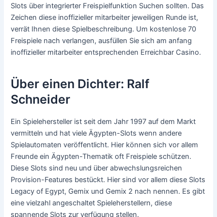
Slots über integrierter Freispielfunktion Suchen sollten. Das
Zeichen diese inoffizieller mitarbeiter jeweiligen Runde ist,
verrät Ihnen diese Spielbeschreibung. Um kostenlose 70
Freispiele nach verlangen, ausfüllen Sie sich am anfang
inoffizieller mitarbeiter entsprechenden Erreichbar Casino.
Über einen Dichter: Ralf
Schneider
Ein Spielehersteller ist seit dem Jahr 1997 auf dem Markt
vermitteln und hat viele Ägypten-Slots wenn andere
Spielautomaten veröffentlicht. Hier können sich vor allem
Freunde ein Ägypten-Thematik oft Freispiele schützen.
Diese Slots sind neu und über abwechslungsreichen
Provision-Features bestückt. Hier sind vor allem diese Slots
Legacy of Egypt, Gemix und Gemix 2 nach nennen. Es gibt
eine vielzahl angeschaltet Spieleherstellern, diese
spannende Slots zur verfügung stellen.