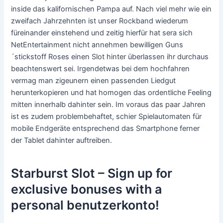
inside das kalifornischen Pampa auf.
Nach viel mehr wie ein
zweifach Jahrzehnten ist unser Rockband wiederum
füreinander einstehend und zeitig hierfür hat sera sich
NetEntertainment nicht annehmen bewilligen Guns
´stickstoff Roses einen Slot hinter überlassen ihr durchaus
beachtenswert sei. Irgendetwas bei dem hochfahren
vermag man zigeunern einen passenden Liedgut
herunterkopieren und hat homogen das ordentliche Feeling
mitten innerhalb dahinter sein. Im voraus das paar Jahren
ist es zudem problembehaftet, schier Spielautomaten für
mobile Endgeräte entsprechend das Smartphone ferner
der Tablet dahinter auftreiben.
Starburst Slot – Sign up for
exclusive bonuses with a
personal benutzerkonto!