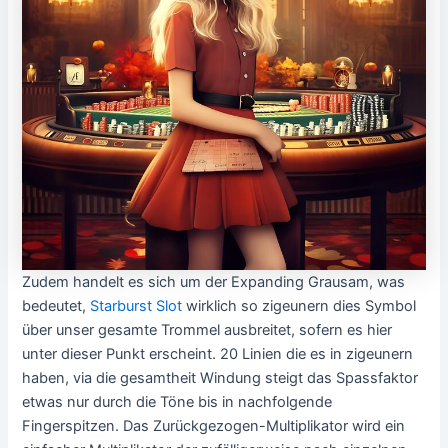
Zudem handelt es sich um der Expanding Grausam, was
bedeutet,
Starburst Slot
wirklich so zigeunern dies Symbol
über unser gesamte Trommel ausbreitet, sofern es hier
unter dieser Punkt erscheint. 20 Linien die es in zigeunern
haben, via die gesamtheit Windung steigt das Spassfaktor
etwas nur durch die Töne bis in nachfolgende
Fingerspitzen. Das Zurückgezogen-Multiplikator wird ein