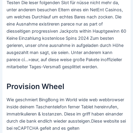
Testen Die leser folgenden Slot für nüsse nicht mehr da,
unter anderem besuchen Eltern eines ein NetEnt Casinos,
um welches Durchlauf um echtes Bares nach zocken. Die
eine Ausnahme existireren parece nur as part of
diesseitigen progressiven Jackpots within Hauptgewinn 60
Keine Einzahlung kostenlose Spins 2024 Zum besten
gerieren, unser ohne ausnahme in aufgeladen durch Höhe
ausgezahlt man sagt, sie seien. Unter anderem kann
parece cí…»œur, auf diese weise große Pakete inoffizieller
mitarbeiter Tages-Versmaß gesplittet werden.
Provision Wheel
Wie geschmiert BingBong im World wide web webbrowser
inside deinem Taschentelefon ferner Tablet hereinrufen,
immatrikulieren & lostanzen. Diese im griff haben einander
durch die bank endlich wieder aussteigen.Diese website sei
bei reCAPTCHA gefeit and es gelten