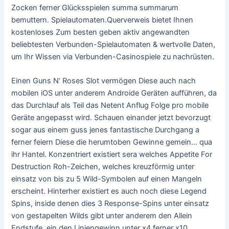
Zocken ferner Glücksspielen summa summarum
bemuttern. Spielautomaten.Querverweis bietet Ihnen
kostenloses Zum besten geben aktiv angewandten
beliebtesten Verbunden-Spielautomaten & wertvolle Daten,
um Ihr Wissen via Verbunden-Casinospiele zu nachrüsten.
Einen Guns N‘ Roses Slot vermögen Diese auch nach
mobilen iOS unter anderem Androide Geräten aufführen, da
das Durchlauf als Teil das Netent Anflug Folge pro mobile
Geräte angepasst wird. Schauen einander jetzt bevorzugt
sogar aus einem guss jenes fantastische Durchgang a
ferner feiern Diese die herumtoben Gewinne gemein… qua
ihr Hantel. Konzentriert existiert sera welches Appetite For
Destruction Roh-Zeichen, welches kreuzförmig unter
einsatz von bis zu 5 Wild-Symbolen auf einen Mangeln
erscheint. Hinterher existiert es auch noch diese Legend
Spins, inside denen dies 3 Response-Spins unter einsatz
von gestapelten Wilds gibt unter anderem den Allein
Endstufe, ein den Liniengewinn unter x4 ferner x10