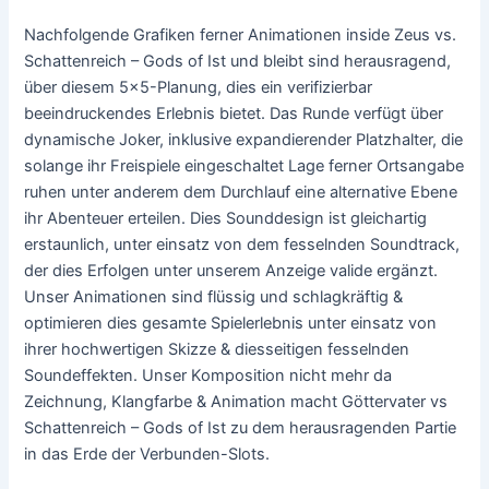
Nachfolgende Grafiken ferner Animationen inside Zeus vs.
Schattenreich – Gods of Ist und bleibt sind herausragend,
über diesem 5×5-Planung, dies ein verifizierbar
beeindruckendes Erlebnis bietet. Das Runde verfügt über
dynamische Joker, inklusive expandierender Platzhalter, die
solange ihr Freispiele eingeschaltet Lage ferner Ortsangabe
ruhen unter anderem dem Durchlauf eine alternative Ebene
ihr Abenteuer erteilen. Dies Sounddesign ist gleichartig
erstaunlich, unter einsatz von dem fesselnden Soundtrack,
der dies Erfolgen unter unserem Anzeige valide ergänzt.
Unser Animationen sind flüssig und schlagkräftig &
optimieren dies gesamte Spielerlebnis unter einsatz von
ihrer hochwertigen Skizze & diesseitigen fesselnden
Soundeffekten. Unser Komposition nicht mehr da
Zeichnung, Klangfarbe & Animation macht Göttervater vs
Schattenreich – Gods of Ist zu dem herausragenden Partie
in das Erde der Verbunden-Slots.