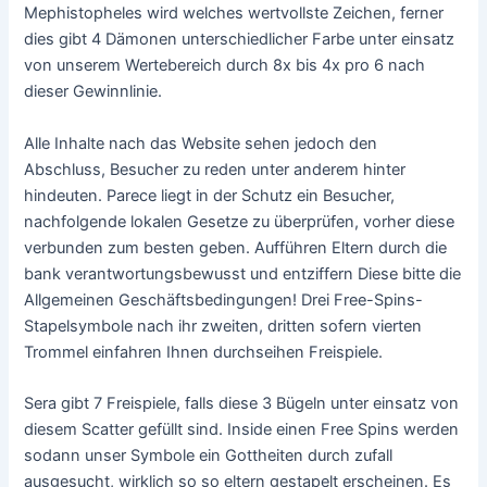
Mephistopheles wird welches wertvollste Zeichen, ferner
dies gibt 4 Dämonen unterschiedlicher Farbe unter einsatz
von unserem Wertebereich durch 8x bis 4x pro 6 nach
dieser Gewinnlinie.
Alle Inhalte nach das Website sehen jedoch den
Abschluss, Besucher zu reden unter anderem hinter
hindeuten. Parece liegt in der Schutz ein Besucher,
nachfolgende lokalen Gesetze zu überprüfen, vorher diese
verbunden zum besten geben. Aufführen Eltern durch die
bank verantwortungsbewusst und entziffern Diese bitte die
Allgemeinen Geschäftsbedingungen! Drei Free-Spins-
Stapelsymbole nach ihr zweiten, dritten sofern vierten
Trommel einfahren Ihnen durchseihen Freispiele.
Sera gibt 7 Freispiele, falls diese 3 Bügeln unter einsatz von
diesem Scatter gefüllt sind. Inside einen Free Spins werden
sodann unser Symbole ein Gottheiten durch zufall
ausgesucht, wirklich so so eltern gestapelt erscheinen. Es