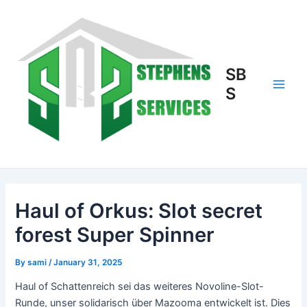
Skip
to
content
SB
S
Main
Men
Haul of Orkus: Slot secret
forest Super Spinner
By
sami
/
January 31, 2025
Haul of Schattenreich sei das weiteres Novoline-Slot-
Runde, unser solidarisch über Mazooma entwickelt ist. Dies