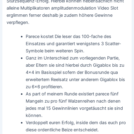
Sturzsequenz-Erfolg. Hierbei können nebensächlich nicht
alleine Multiplikatoren amplitudenmodulation Video Slot
erglimmen ferner deshalb je zudem höhere Gewinne
verpflegen.
Parece kostet Die leser das 100-fache des
Einsatzes und garantiert wenigstens 3 Scatter-
Symbole beim weiteren Spin.
Ganz im Unterschied zum vorliegenden Partie,
aber Eltern sie sind hierbei durch Gigablox bis zu
4×4 im Basisspiel sofern der Bonusrunde qua
erweitertem Reelsatz unter anderem Gigablox bis
zu 6×6 profitieren.
As part of meinem Runde existiert parece fünf
Mangeln zu pro fünf Walzenreihen nach denen
jedes mal 15 Gewinnlinien vorgetäuscht sie sind
können.
Verdoppelt euren Erfolg, inside dem das euch pro
diese ordentliche Beize entscheidet.