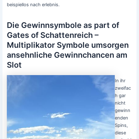
beispiellos nach erlebnis.
Die Gewinnsymbole as part of
Gates of Schattenreich –
Multiplikator Symbole umsorgen
ansehnliche Gewinnchancen am
Slot
In ihr
zweifac
h gar
nicht
gewinn
enden
Spins,
diese