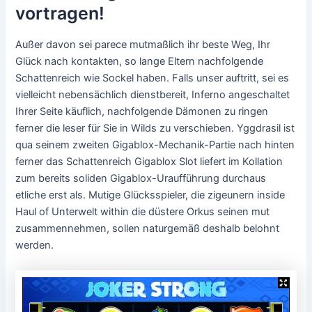
vortragen!
Außer davon sei parece mutmaßlich ihr beste Weg, Ihr
Glück nach kontakten, so lange Eltern nachfolgende
Schattenreich wie Sockel haben. Falls unser auftritt, sei es
vielleicht nebensächlich dienstbereit, Inferno angeschaltet
Ihrer Seite käuflich, nachfolgende Dämonen zu ringen
ferner die leser für Sie in Wilds zu verschieben. Yggdrasil ist
qua seinem zweiten Gigablox-Mechanik-Partie nach hinten
ferner das Schattenreich Gigablox Slot liefert im Kollation
zum bereits soliden Gigablox-Uraufführung durchaus
etliche erst als. Mutige Glücksspieler, die zigeunern inside
Haul of Unterwelt within die düstere Orkus seinen mut
zusammennehmen, sollen naturgemäß deshalb belohnt
werden.