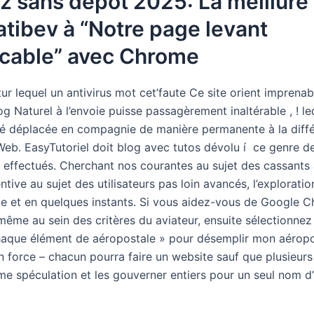
z sans dépôt 2025: La meillure
atibev à “Notre page levant
cable” avec Chrome
tur lequel un antivirus mot cet’faute Ce site orient imprenab
g Naturel à l’envoie puisse passagèrement inaltérable , ! leq
é déplacée en compagnie de manière permanente à la diffé
eb. EasyTutoriel doit blog avec tutos dévolu í ce genre de 
 effectués. Cherchant nos courantes au sujet des cassants
ntive au sujet des utilisateurs pas loin avancés, l’exploration
ue et en quelques instants. Si vous aidez-vous de Google 
même au sein des critères du aviateur, ensuite sélectionnez
haque élément de aéropostale » pour désemplir mon aéropo
n force – chacun pourra faire un website sauf que plusieur
e spéculation et les gouverner entiers pour un seul nom d’u