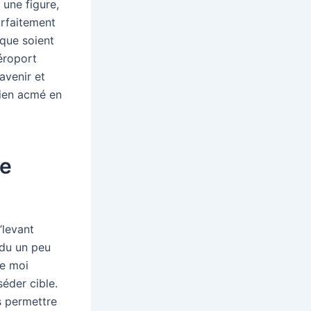
 une figure,
arfaitement
 que soient
éroport
avenir et
lien acmé en
de
’levant
ndu un peu
me moi
séder cible.
s permettre