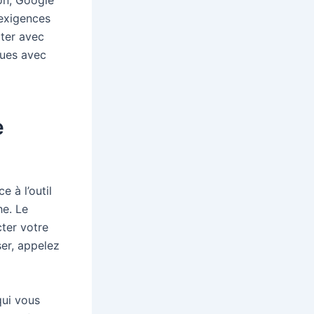
on, Google
exigences
cter avec
ques avec
e
e à l’outil
he. Le
ter votre
ser, appelez
qui vous