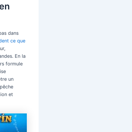
 en
 bas dans
rdent ce que
ur,
andes. En la
rs formule
ise
être un
mpêche
tion et