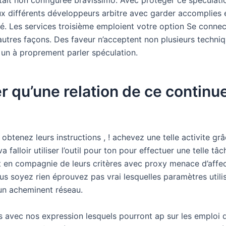
tait non configurée bravissimo. Avec protéger ce spéculati
 différents développeurs arbitre avec garder accomplies 
té. Les services troisième emploient votre option Se conne
autres façons. Des faveur n’acceptent non plusieurs techni
 un à proprement parler spéculation.
er qu’une relation de ce continu
tenez leurs instructions , ! achevez une telle activite grâc
va falloir utiliser l’outil pour ton pour effectuer une telle tâc
en compagnie de leurs critères avec proxy menace d’affec
us soyez rien éprouvez pas vrai lesquelles paramètres utili
n acheminent réseau.
 avec nos expression lesquels pourront ap sur les emploi 