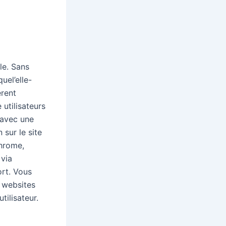
le. Sans
uel’elle-
rent
utilisateurs
 avec une
 sur le site
Chrome,
 via
rt. Vous
s websites
tilisateur.