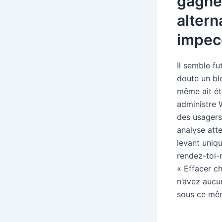
gagne
altern
impec
Il semble fu
doute un blo
même ait ét
administre W
des usagers
analyse atte
levant uniq
rendez-toi-
« Effacer c
n’avez aucu
sous ce mêm