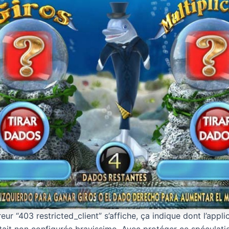
reur “403 restricted_client” s’affiche, ça indique dont l’appli