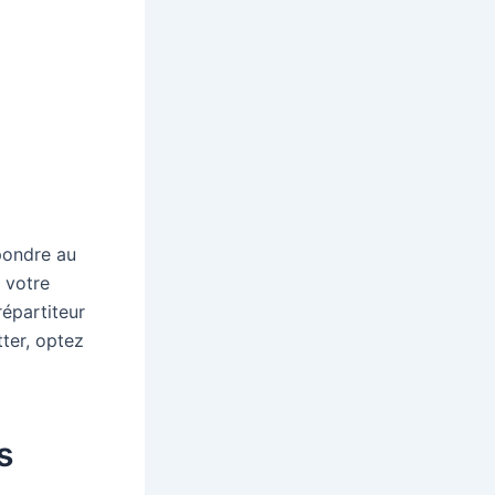
spondre au
t votre
répartiteur
ter, optez
s