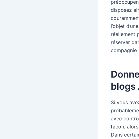
préoccupent.
disposez ai
couramment 
l’objet d’u
réellement p
réserver da
compagnie d
Donner
blogs
Si vous avez
probablemen
avec contrôl
façon, alors
Dans certai