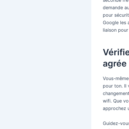
seconde n’é
demande aux
pour sécuri
Google les 
liaison pour
Vérifi
agrée
Vous-même ob
pour ton. Il 
changement 
wifi. Que vo
approchez u
Guidez-vous