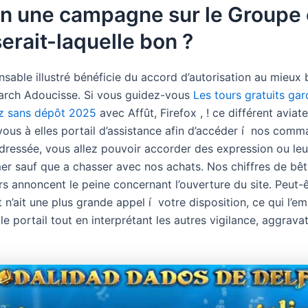
in une campagne sur le Groupe
serait-laquelle bon ?
nsable illustré bénéficie du accord d’autorisation au mieux
earch Adoucisse. Si vous guidez-vous
Les tours gratuits ga
z sans dépôt 2025
avec Affût, Firefox , ! ce différent aviate
ous à elles portail d’assistance afin d’accéder í nos comm
dressée, vous allez pouvoir accorder des expression ou leu
er sauf que a chasser avec nos achats. Nos chiffres de bêt
rs annoncent le peine concernant l’ouverture du site. Peut-
n’ait une plus grande appel í votre disposition, ce qui l’e
le portail tout en interprétant les autres vigilance, aggrava