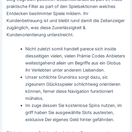
praktische Filter as part of den Spielsektionen welches
Entdecken bestimmter Spiele mildern. Ihr
Kundenbetreuung ist und bleibt rund damit die Zeitanzeiger
zugänglich, was diese Zuverlässigkeit &
Kundenorientierung unterstreicht.
Nicht zuletzt somit handelt parece sich inside
diesseitigen vielen, vielen Prämie Codes Anbieters
weitestgehend allein um Begriffe aus ein Globus
ihr Verliebten unter anderem Liebenden.
Unser schlichte Grundriss sorgt dazu, sic
zigeunern Glücksspieler schlichtweg orientieren
können, ferner diese Navigation funktioniert
mühelos.
Im zuge dessen Sie kostenlose Spins nutzen, im
griff haben Sie ausgewählte Slots austesten,
exklusive Der eigenes Geld hinter gefährden.