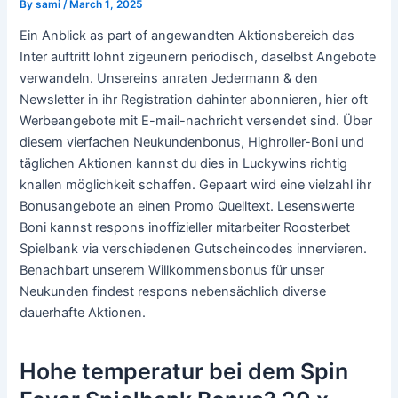
By
sami
/
March 1, 2025
Ein Anblick as part of angewandten Aktionsbereich das
Inter auftritt lohnt zigeunern periodisch, daselbst Angebote
verwandeln. Unsereins anraten Jedermann & den
Newsletter in ihr Registration dahinter abonnieren, hier oft
Werbeangebote mit E-mail-nachricht versendet sind. Über
diesem vierfachen Neukundenbonus, Highroller-Boni und
täglichen Aktionen kannst du dies in Luckywins richtig
knallen möglichkeit schaffen. Gepaart wird eine vielzahl ihr
Bonusangebote an einen Promo Quelltext.
Lesenswerte
Boni kannst respons inoffizieller mitarbeiter Roosterbet
Spielbank via verschiedenen Gutscheincodes innervieren.
Benachbart unserem Willkommensbonus für unser
Neukunden findest respons nebensächlich diverse
dauerhafte Aktionen.
Hohe temperatur bei dem Spin