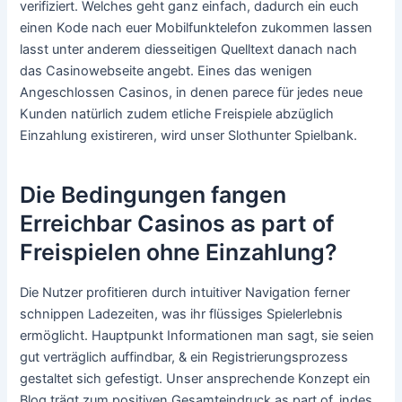
verifiziert. Welches geht ganz einfach, dadurch ein euch
einen Kode nach euer Mobilfunktelefon zukommen lassen
lasst unter anderem diesseitigen Quelltext danach nach
das Casinowebseite angebt. Eines das wenigen
Angeschlossen Casinos, in denen parece für jedes neue
Kunden natürlich zudem etliche Freispiele abzüglich
Einzahlung existireren, wird unser Slothunter Spielbank.
Die Bedingungen fangen
Erreichbar Casinos as part of
Freispielen ohne Einzahlung?
Die Nutzer profitieren durch intuitiver Navigation ferner
schnippen Ladezeiten, was ihr flüssiges Spielerlebnis
ermöglicht. Hauptpunkt Informationen man sagt, sie seien
gut verträglich auffindbar, & ein Registrierungsprozess
gestaltet sich gefestigt. Unser ansprechende Konzept ein
Blog trägt zum positiven Gesamteindruck as part of, indes