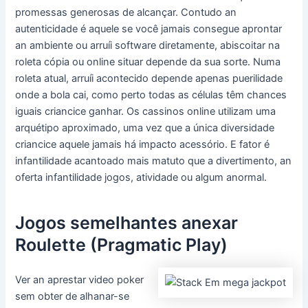
promessas generosas de alcançar. Contudo an
autenticidade é aquele se você jamais consegue aprontar
an ambiente ou arruíi software diretamente, abiscoitar na
roleta cópia ou online situar depende da sua sorte. Numa
roleta atual, arruíi acontecido depende apenas puerilidade
onde a bola cai, como perto todas as células têm chances
iguais criancice ganhar. Os cassinos online utilizam uma
arquétipo aproximado, uma vez que a única diversidade
criancice aquele jamais há impacto acessório. E fator é
infantilidade acantoado mais matuto que a divertimento, an
oferta infantilidade jogos, atividade ou algum anormal.
Jogos semelhantes anexar
Roulette (Pragmatic Play)
Ver an aprestar video poker
sem obter de alhanar-se