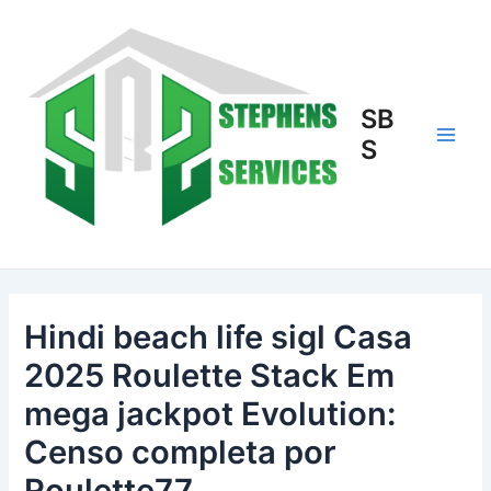
Skip
to
content
SB
S
Main
Men
Hindi beach life sigl Casa
2025 Roulette Stack Em
mega jackpot Evolution:
Censo completa por
Roulette77