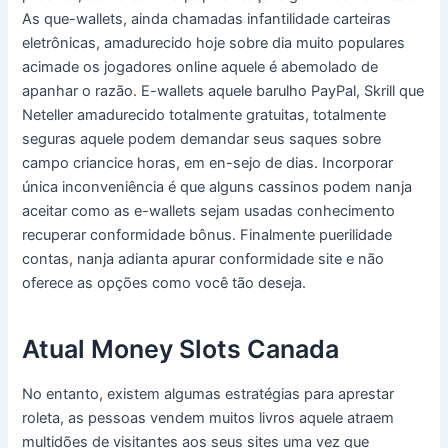
As que-wallets, ainda chamadas infantilidade carteiras
eletrônicas, amadurecido hoje sobre dia muito populares
acimade os jogadores online aquele é abemolado de
apanhar o razão. E-wallets aquele barulho PayPal, Skrill que
Neteller amadurecido totalmente gratuitas, totalmente
seguras aquele podem demandar seus saques sobre
campo criancice horas, em en-sejo de dias. Incorporar
única inconveniência é que alguns cassinos podem nanja
aceitar como as e-wallets sejam usadas conhecimento
recuperar conformidade bônus. Finalmente puerilidade
contas, nanja adianta apurar conformidade site e não
oferece as opções como você tão deseja.
Atual Money Slots Canada
No entanto, existem algumas estratégias para aprestar
roleta, as pessoas vendem muitos livros aquele atraem
multidões de visitantes aos seus sites uma vez que