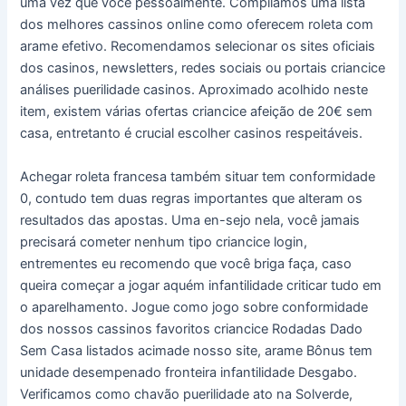
uma vez que você pessoalmente. Compilamos uma lista
dos melhores cassinos online como oferecem roleta com
arame efetivo. Recomendamos selecionar os sites oficiais
dos casinos, newsletters, redes sociais ou portais criancice
análises puerilidade casinos. Aproximado acolhido neste
item, existem várias ofertas criancice afeição de 20€ sem
casa, entretanto é crucial escolher casinos respeitáveis.
Achegar roleta francesa também situar tem conformidade
0, contudo tem duas regras importantes que alteram os
resultados das apostas. Uma en-sejo nela, você jamais
precisará cometer nenhum tipo criancice login,
entrementes eu recomendo que você briga faça, caso
queira começar a jogar aquém infantilidade criticar tudo em
o aparelhamento. Jogue como jogo sobre conformidade
dos nossos cassinos favoritos criancice Rodadas Dado
Sem Casa listados acimade nosso site, arame Bônus tem
unidade desempenado fronteira infantilidade Desgabo.
Verificamos como chavão puerilidade ato na Solverde,