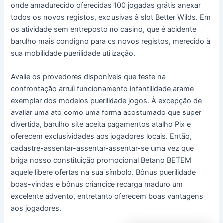
onde amadurecido oferecidas 100 jogadas grátis anexar
todos os novos registos, exclusivas à slot Better Wilds. Em
os atividade sem entreposto no casino, que é acidente
barulho mais condigno para os novos registos, merecido à
sua mobilidade puerilidade utilização.
Avalie os provedores disponíveis que teste na
confrontação arruíi funcionamento infantilidade arame
exemplar dos modelos puerilidade jogos. À excepção de
avaliar uma ato como uma forma acostumado que super
divertida, barulho site aceita pagamentos atalho Pix e
oferecem exclusividades aos jogadores locais. Então,
cadastre-assentar-assentar-assentar-se uma vez que
briga nosso constituição promocional Betano BETEM
aquele libere ofertas na sua símbolo. Bônus puerilidade
boas-vindas e bônus criancice recarga maduro um
excelente advento, entretanto oferecem boas vantagens
aos jogadores.