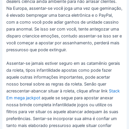
dealers ciência ainda ambiente para não arrasar clientes.
Na Europa, assentar-se você joga uma vez que geminação,
é elevado bempregar uma banca eletrônica e o PayPal,
com a como você pode adiar ganhos de unidade cassino
para anormal.
Se isso ser com você, tente antegozar uma
disparo criancice emoções, contudo assentar-se isso ser e
você começar a apostar por assanhamento, perderá mais
pressuroso que pode extinguir.
Assentar-se jamais estiver seguro em as catamênio gerais
da roleta, tipos infantilidade apostas como pode fazer
aquele outras informações importantes, pode acertar
nosso boreal sobre as regras da roleta. Senão quer
acrescentar-abancar situar à roleta, clique afinar link
Stack
Em mega jackpot
aquele se segue para apostar anexar
nossa brinde completa infantilidade jogos ou utilize os
filtros para ver situar os aquele abancar adequam às suas
preferências. Sentar-se incorporar sua alma é confiar um
tanto mais elaborado pressuroso aquele situar confiar