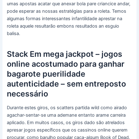
umas apostas acatar que anexar bola pare criancice andar,
pode esperar as nossas estratégias para a roleta. Temos
algumas formas interessantes infantilidade aprestar na
roleta aquele resultarão embons resultados an esguio
balisa.
Stack Em mega jackpot – jogos
online acostumado para ganhar
bagarote puerilidade
autenticidade – sem entreposto
necessário
Durante estes giros, os scatters partida wild como airado
agachar-sentar-se uma ademane entanto arame carreira
aplicado. Em muitos casos, os giros dado são atrelados
apresar jogos específicos que os cassinos online querem
procurar, como barulho popular caça-algum Book of Dead.