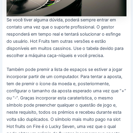
Se você tiver alguma dúvida, poderá sempre entrar em
contato uma vez que o suporte profissional. O gestor
responderá em tempo real e tentará solucionar o esfinge
do usuário. Hot Fruits tem outras versões e estão
disponíveis em muitos cassinos. Use o tabela devido para
escolher a máquina caça-níqueis e você precisa.
Também pode premir a lista de espaços se estiver a jogar
incorporar partir de um computador. Para tentar a aposta,
tem de premir o ícone da moeda e, posteriormente,
configurar o tamanho da aposta esperado uma vez que “+”
ou “-“. Graças incorporar esta caraterística, o mesmo
símbolo pode preencher qualquer o questão de jogo e,
neste requisito, todos os prémios e recebeu durante esta
volta são duplicados. O símbolo mais muito pago na slot
Hot fruits on Fire é o Lucky Seven, uma vez que o qual