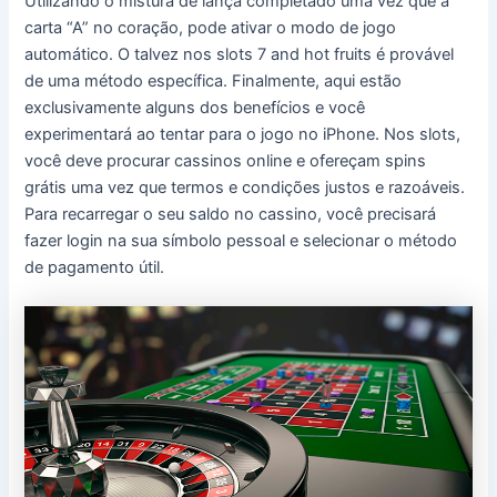
Utilizando o mistura de lança completado uma vez que a
carta “A” no coração, pode ativar o modo de jogo
automático. O talvez nos slots 7 and hot fruits é provável
de uma método específica. Finalmente, aqui estão
exclusivamente alguns dos benefícios e você
experimentará ao tentar para o jogo no iPhone. Nos slots,
você deve procurar cassinos online e ofereçam spins
grátis uma vez que termos e condições justos e razoáveis.
Para recarregar o seu saldo no cassino, você precisará
fazer login na sua símbolo pessoal e selecionar o método
de pagamento útil.