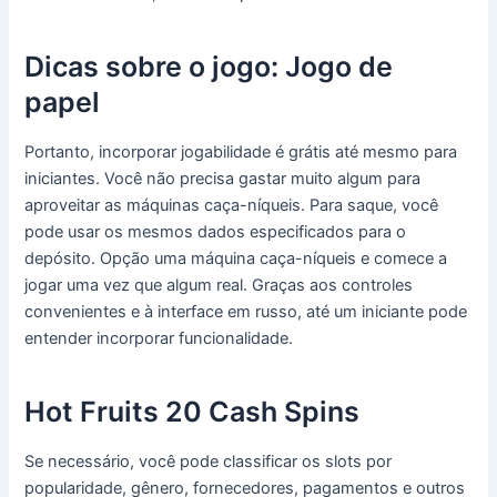
Dicas sobre o jogo: Jogo de
papel
Portanto, incorporar jogabilidade é grátis até mesmo para
iniciantes. Você não precisa gastar muito algum para
aproveitar as máquinas caça-níqueis. Para saque, você
pode usar os mesmos dados especificados para o
depósito. Opção uma máquina caça-níqueis e comece a
jogar uma vez que algum real. Graças aos controles
convenientes e à interface em russo, até um iniciante pode
entender incorporar funcionalidade.
Hot Fruits 20 Cash Spins
Se necessário, você pode classificar os slots por
popularidade, gênero, fornecedores, pagamentos e outros