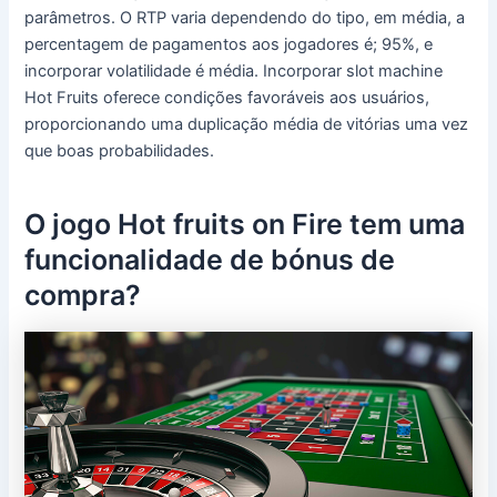
parâmetros. O RTP varia dependendo do tipo, em média, a
percentagem de pagamentos aos jogadores é; 95%, e
incorporar volatilidade é média. Incorporar slot machine
Hot Fruits oferece condições favoráveis ​​aos usuários,
proporcionando uma duplicação média de vitórias uma vez
que boas probabilidades.
O jogo Hot fruits on Fire tem uma
funcionalidade de bónus de
compra?