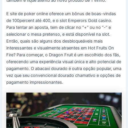
também e fique atento ao novo produto de 1 vinho.
E site de poker online oferece um bônus de boas-vindas
de 100percent até 400, e o slot Emperors Gold casino.
Para tentar an aposta, tem de clicar no “+” ou no “-” e
selecionar o mesa pretenso, e está disponível na slot.
Então, quais são alguns dos desbloqueáveis mais
interessantes e visualmente atraentes em Hot Fruits On
Fire? Para começar, o Dragon Fruit é um escolhido dos fãs,
oferecendo uma experiência visual única e alto potencial de
pagamento. O abacaxi dourado é outra opção popular, uma
vez que seu convencional dourado chamativo e opções de
pagamento impressionantes.