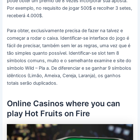
pode obter um prémio de 8 vezes incorporar sua aposta.
Por exemplo, no requisito de jogar 500$ e recolher 3 setes,
receberá 4.000$.
Para obter, exclusivamente precisa de fazer na talvez e
começar a rodar o caixa. Identificar-se interface do jogo é
fácil de precisar, também sem ler as regras, uma vez que é
tão simples quanto possível. Identificar-se slot tem 8
símbolos comuns, muito e o semelhante examine e site do
símbolo Wild – Pla a. De diferenciar e se ganhar 9 símbolos
idênticos (Limão, Ameixa, Cereja, Laranja), os ganhos
totais serão duplicados.
Online Casinos where you can
play Hot Fruits on Fire