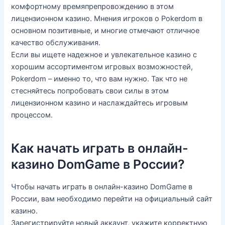
комфортному времяпрепровождению в этом
лицензионном казино. Мнения игроков о Pokerdom в
основном позитивные, и многие отмечают отличное
качество обслуживания.
Если вы ищете надежное и увлекательное казино с
хорошим ассортиментом игровых возможностей,
Pokerdom – именно то, что вам нужно. Так что не
стесняйтесь попробовать свои силы в этом
лицензионном казино и наслаждайтесь игровым
процессом.
Как начать играть в онлайн-
казино DomGame в России?
Чтобы начать играть в онлайн-казино DomGame в
России, вам необходимо перейти на официальный сайт
казино.
Зарегистрируйте новый аккаунт, укажите корректную