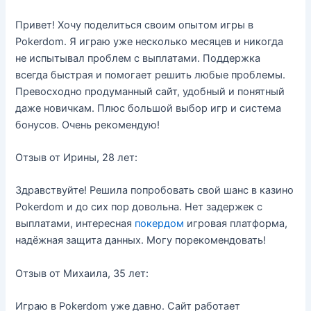
Привет! Хочу поделиться своим опытом игры в
Pokerdom. Я играю уже несколько месяцев и никогда
не испытывал проблем с выплатами. Поддержка
всегда быстрая и помогает решить любые проблемы.
Превосходно продуманный сайт, удобный и понятный
даже новичкам. Плюс большой выбор игр и система
бонусов. Очень рекомендую!
Отзыв от Ирины, 28 лет:
Здравствуйте! Решила попробовать свой шанс в казино
Pokerdom и до сих пор довольна. Нет задержек с
выплатами, интересная
покердом
игровая платформа,
надёжная защита данных. Могу порекомендовать!
Отзыв от Михаила, 35 лет:
Играю в Pokerdom уже давно. Сайт работает