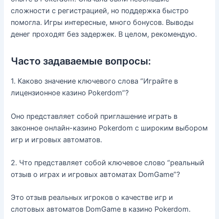
сложности с регистрацией, но поддержка быстро
помогла. Игры интересные, много бонусов. Выводы
денег проходят без задержек. В целом, рекомендую.
Часто задаваемые вопросы:
1. Каково значение ключевого слова “Играйте в
лицензионное казино Pokerdom”?
Оно представляет собой приглашение играть в
законное онлайн-казино Pokerdom с широким выбором
игр и игровых автоматов.
2. Что представляет собой ключевое слово “реальный
отзыв о играх и игровых автоматах DomGame”?
Это отзыв реальных игроков о качестве игр и
слотовых автоматов DomGame в казино Pokerdom.