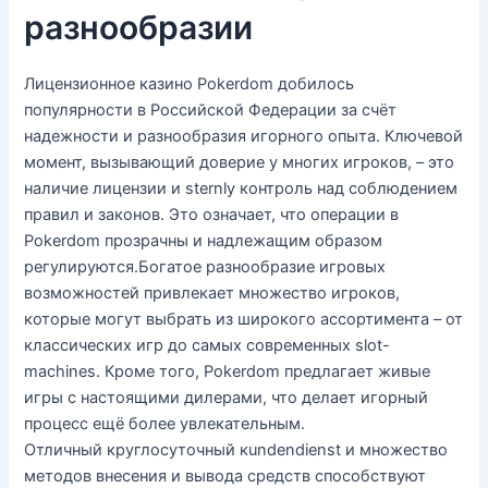
разнообразии
Лицензионное казино Pokerdom добилось
популярности в Российской Федерации за счёт
надежности и разнообразия игорного опыта. Ключевой
момент, вызывающий доверие у многих игроков, – это
наличие лицензии и sternly контроль над соблюдением
правил и законов. Это означает, что операции в
Pokerdom прозрачны и надлежащим образом
регулируются.Богатое разнообразие игровых
возможностей привлекает множество игроков,
которые могут выбрать из широкого ассортимента – от
классических игр до самых современных slot-
machines. Кроме того, Pokerdom предлагает живые
игры с настоящими дилерами, что делает игорный
процесс ещё более увлекательным.
Отличный круглосуточный кundendienst и множество
методов внесения и вывода средств способствуют