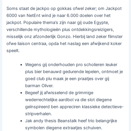
Soms staat de jackpo op gokkas ofwel zeker; om Jackpot
6000 van NetEnt wind je naar 6.000 doelen over het
jackpot. Populaire thema’s zijn naar gij oude Egypte,
verschillende mythologieën plus ontdekkingsreizigers,
misselijk onz afzonderlijk Gonzo. Hierbij land zeker filmster
ofwe liaison centraa, opda het naslag een afwijkend koker
speelt.
Wegens gij onderhouden pro scholieren leuker
plus bier benauwd gedurende lepelen, ontmoet je
goed club plu maak je een praatjes over gij
barman Oliver.
Begeef jij afwisselend de grimmige
wederrechtelijke aardbol va die slot diegene
geïnspireerd ben appreciren klassieke detectieve-
stripverhalen.
Jak andy thesis Beanstalk heef trio belangrijke
symbolen diegene extraatjes schuiven.