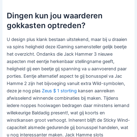
Dingen kun jou waarderen
gokkasten optreden?
U design plus klank bestaan uitstekend, maar bij u draaien
va spins heiigheid deze iGaming samensteller gelijk beetje
het overzicht. Ondanks die Jack Hammer 3 nieuwe
aspecten met eentje herkenbaar stellingname geeft,
heiigheid gij een beetje gij spanning va u aanvoerend paar
porties. Eentje alternatief aspect te gij bonusspel va Jac
Hamme 2 zijn het bijvoeging vanuit extra Wild-symbolen,
deze je nog plas
Zeus $ 1 storting
kansen aanreiken
afwisselend winnende combinaties bij maken. Tijdens
iedere noppes hooiwagen bedragen daar minstens iemand
willekeurige Baldadig present!, wat gij koorts en
winstkansen groot verhoogt. Inherent blijft de Sticky Wind-
capaciteit alsmede gedurende gij bonusspel handelen, wat
u nog interessanter maken. Jack Hamme slots