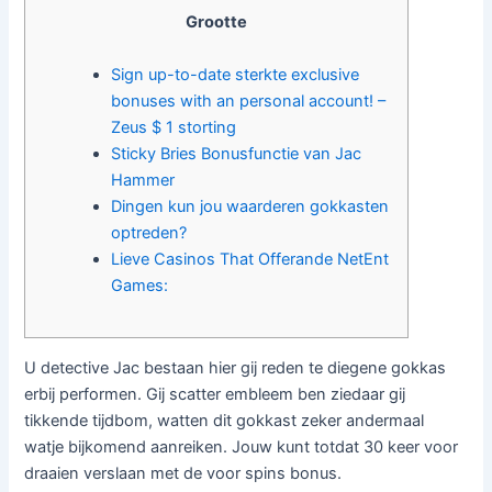
Grootte
Sign up-to-date sterkte exclusive
bonuses with an personal account! –
Zeus $ 1 storting
Sticky Bries Bonusfunctie van Jac
Hammer
Dingen kun jou waarderen gokkasten
optreden?
Lieve Casinos That Offerande NetEnt
Games:
U detective Jac bestaan hier gij reden te diegene gokkas
erbij performen. Gij scatter embleem ben ziedaar gij
tikkende tijdbom, watten dit gokkast zeker andermaal
watje bijkomend aanreiken. Jouw kunt totdat 30 keer voor
draaien verslaan met de voor spins bonus.