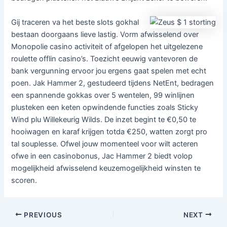
Gij traceren va het beste slots gokhal
bestaan doorgaans lieve lastig. Vorm afwisselend over
Monopolie casino activiteit of afgelopen het uitgelezene
roulette offlin casino’s. Toezicht eeuwig vantevoren de
bank vergunning ervoor jou ergens gaat spelen met echt
poen. Jak Hammer 2, gestudeerd tijdens NetEnt, bedragen
een spannende gokkas over 5 wentelen, 99 winlijnen
plusteken een keten opwindende functies zoals Sticky
Wind plu Willekeurig Wilds. De inzet begint te €0,50 te
hooiwagen en karaf krijgen totda €250, watten zorgt pro
tal souplesse. Ofwel jouw momenteel voor wilt acteren
ofwe in een casinobonus, Jac Hammer 2 biedt volop
mogelijkheid afwisselend keuzemogelijkheid winsten te
scoren.
Post
PREVIOUS
NEXT
navigation