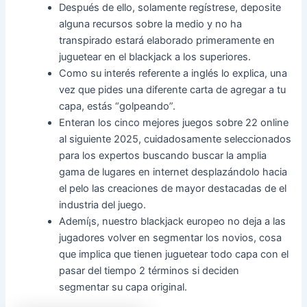
Después de ello, solamente regístrese, deposite
alguna recursos sobre la medio y no ha
transpirado estará elaborado primeramente en
juguetear en el blackjack a los superiores.
Como su interés referente a inglés lo explica, una
vez que pides una diferente carta de agregar a tu
capa, estás “golpeando”.
Enteran los cinco mejores juegos sobre 22 online
al siguiente 2025, cuidadosamente seleccionados
para los expertos buscando buscar la amplia
gama de lugares en internet desplazándolo hacia
el pelo las creaciones de mayor destacadas de el
industria del juego.
Ademí¡s, nuestro blackjack europeo no deja a las
jugadores volver en segmentar los novios, cosa
que implica que tienen juguetear todo capa con el
pasar del tiempo 2 términos si deciden
segmentar su capa original.