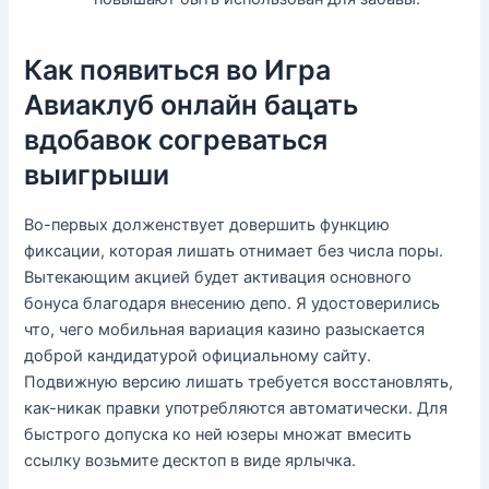
Как появиться во Игра
Авиаклуб онлайн бацать
вдобавок согреваться
выигрыши
Во-первых долженствует довершить функцию
фиксации, которая лишать отнимает без числа поры.
Вытекающим акцией будет активация основного
бонуса благодаря внесению депо. Я удостоверились
что, чего мобильная вариация казино разыскается
доброй кандидатурой официальному сайту.
Подвижную версию лишать требуется восстановлять,
как-никак правки употребляются автоматически. Для
быстрого допуска ко ней юзеры множат вмесить
ссылку возьмите десктоп в виде ярлычка.