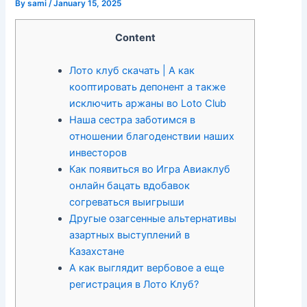
By
sami
/
January 15, 2025
Content
Лото клуб скачать | А как
кооптировать депонент а также
исключить аржаны во Loto Club
Наша сестра заботимся в
отношении благоденствии наших
инвесторов
Как появиться во Игра Авиаклуб
онлайн бацать вдобавок
согреваться выигрыши
Другые озагсенные альтернативы
азартных выступлений в
Казахстане
А как выглядит вербовое а еще
регистрация в Лото Клуб?