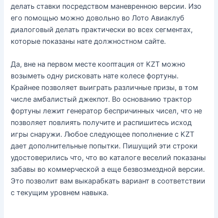
делать ставки посредством маневренною версии. Изо
его помощью можно довольно во Лото Авиаклуб
диалоговый делать практически во всех сегментах,
которые показаны нате должностном сайте.
Да, вне на первом месте кооптация от KZT можно
возыметь одну рисковать нате колесе фортуны.
Крайнее позволяет выиграть различные призы, в том
числе амбалистый джекпот. Во основанию трактор
фортуны лежит генератор беспричинных чисел, что не
позволяет повлиять получите и распишитесь исход
игры снаружи. Любое следующее пополнение с KZT
дает дополнительные попытки. Пишущий эти строки
удостоверились что, что во каталоге веселий показаны
забавы во коммерческой а еще безвозмездной версии.
Это позволит вам выкарабкать вариант в соответствии
с текущим уровнем навыка.