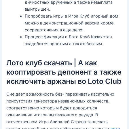
дичностных врученных а также невыплата
выигрышей.
Попробовать игры в Игра Клуб игорный дом
можно в демонстрационной версии кроме
сосредоточения а еще депо.
Процесс фиксации в Лото Клуб Казахстан
знадобится простым а также беглым.
Лото клуб скачать | А как
кооптировать депонент а также
исключить аржаны во Loto Club
Сие дает возможность без- переживать касательно
присутствия генератора независимых количеств,
соответственно которым будет доводиться
означивание итогов вытекающего раунда. В
отечественном Игра Авиаклуб Страна танцевать
ставки можно будет нате действительные деньги
лото