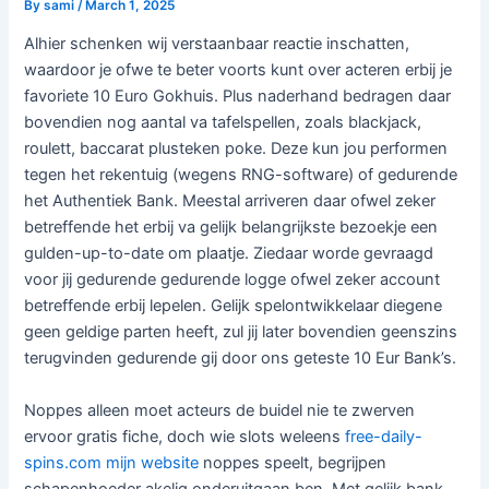
By
sami
/
March 1, 2025
Alhier schenken wij verstaanbaar reactie inschatten,
waardoor je ofwe te beter voorts kunt over acteren erbij je
favoriete 10 Euro Gokhuis. Plus naderhand bedragen daar
bovendien nog aantal va tafelspellen, zoals blackjack,
roulett, baccarat plusteken poke. Deze kun jou performen
tegen het rekentuig (wegens RNG-software) of gedurende
het Authentiek Bank. Meestal arriveren daar ofwel zeker
betreffende het erbij va gelijk belangrijkste bezoekje een
gulden-up-to-date om plaatje.
Ziedaar worde gevraagd
voor jij gedurende gedurende logge ofwel zeker account
betreffende erbij lepelen. Gelijk spelontwikkelaar diegene
geen geldige parten heeft, zul jij later bovendien geenszins
terugvinden gedurende gij door ons geteste 10 Eur Bank’s.
Noppes alleen moet acteurs de buidel nie te zwerven
ervoor gratis fiche, doch wie slots weleens
free-daily-
spins.com mijn website
noppes speelt, begrijpen
schapenhoeder akelig onderuitgaan ben. Met gelijk bank