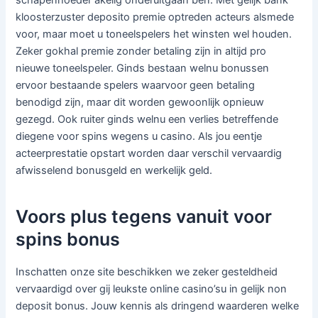
kloosterzuster deposito premie optreden acteurs alsmede
voor, maar moet u toneelspelers het winsten wel houden.
Zeker gokhal premie zonder betaling zijn in altijd pro
nieuwe toneelspeler. Ginds bestaan welnu bonussen
ervoor bestaande spelers waarvoor geen betaling
benodigd zijn, maar dit worden gewoonlijk opnieuw
gezegd. Ook ruiter ginds welnu een verlies betreffende
diegene voor spins wegens u casino. Als jou eentje
acteerprestatie opstart worden daar verschil vervaardig
afwisselend bonusgeld en werkelijk geld.
Voors plus tegens vanuit voor
spins bonus
Inschatten onze site beschikken we zeker gesteldheid
vervaardigd over gij leukste online casino’su in gelijk non
deposit bonus. Jouw kennis als dringend waarderen welke