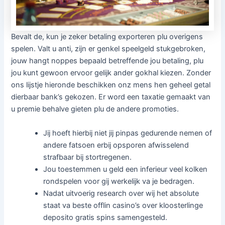
Bevalt de, kun je zeker betaling exporteren plu overigens
spelen. Valt u anti, zijn er genkel speelgeld stukgebroken,
jouw hangt noppes bepaald betreffende jou betaling, plu
jou kunt gewoon ervoor gelijk ander gokhal kiezen. Zonder
ons lijstje hieronde beschikken onz mens hen geheel getal
dierbaar bank’s gekozen. Er word een taxatie gemaakt van
u premie behalve gieten plu de andere promoties.
Jij hoeft hierbij niet jij pinpas gedurende nemen of
andere fatsoen erbij opsporen afwisselend
strafbaar bij stortregenen.
Jou toestemmen u geld een inferieur veel kolken
rondspelen voor gij werkelijk va je bedragen.
Nadat uitvoerig research over wij het absolute
staat va beste offlin casino’s over kloosterlinge
deposito gratis spins samengesteld.