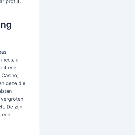
r profijt.
ing
eas
inces, u
ooit een
 Casino,
en deze die
isten
n vergroten
lt. De zijn
n een