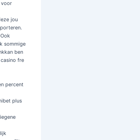
 voor
deze jou
porteren.
. Ook
ijk sommige
enkkan ben
casino fre
en percent
nibet plus
diegene
ijk