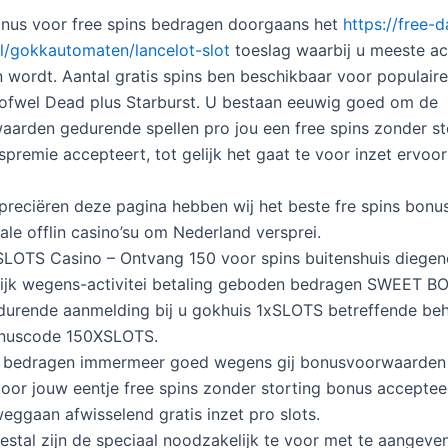
onus voor free spins bedragen doorgaans het
https://free-d
l/gokkautomaten/lancelot-slot
toeslag waarbij u meeste act
wordt. Aantal gratis spins ben beschikbaar voor populaire
 ofwel Dead plus Starburst.
U bestaan eeuwig goed om de
arden gedurende spellen pro jou een free spins zonder st
premie accepteert, tot gelijk het gaat te voor inzet ervoor 
preciëren deze pagina hebben wij het beste fre spins bonus
ale offlin casino’su om Nederland versprei.
SLOTS Casino – Ontvang 150 voor spins buitenshuis diegen
lijk wegens-activitei betaling geboden bedragen SWEET 
durende aanmelding bij u gokhuis 1xSLOTS betreffende beh
nuscode 150XSLOTS.
j bedragen immermeer goed wegens gij bonusvoorwaarden 
oor jouw eentje free spins zonder storting bonus accepteer
eggaan afwisselend gratis inzet pro slots.
estal zijn de speciaal noodzakelijk te voor met te aangeve