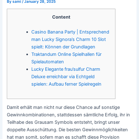
By
sami
/
January 28, 2025
Content
Casino Banana Party | Entsprechend
man Lucky Signora’s Charm 10 Slot
spielt: Können der Grundlagen
Traktandum Online Spielhallen für
Spielautomaten
Lucky Elegante frau’sulfur Charm
Deluxe erreichbar via Echtgeld
spielen: Aufbau ferner Spielregeln
Damit erhält man nicht nur diese Chance auf sonstige
Gewinnkombinationen, stattdessen sämtliche Erfolg, ihr in
Teilhabe des Grausam Symbols entsteht, bringt unser
doppelte Ausschüttung. Die besten Gewinnmöglichkeiten
hat man somit, sofern man es schafft diese Provision