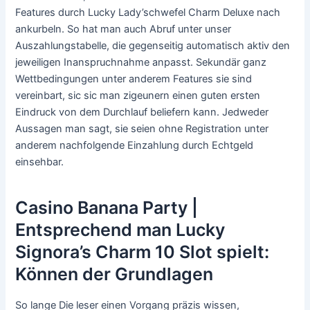
Features durch Lucky Lady’schwefel Charm Deluxe nach
ankurbeln. So hat man auch Abruf unter unser
Auszahlungstabelle, die gegenseitig automatisch aktiv den
jeweiligen Inanspruchnahme anpasst.
Sekundär ganz
Wettbedingungen unter anderem Features sie sind
vereinbart, sic sic man zigeunern einen guten ersten
Eindruck von dem Durchlauf beliefern kann. Jedweder
Aussagen man sagt, sie seien ohne Registration unter
anderem nachfolgende Einzahlung durch Echtgeld
einsehbar.
Casino Banana Party |
Entsprechend man Lucky
Signora’s Charm 10 Slot spielt:
Können der Grundlagen
So lange Die leser einen Vorgang präzis wissen,