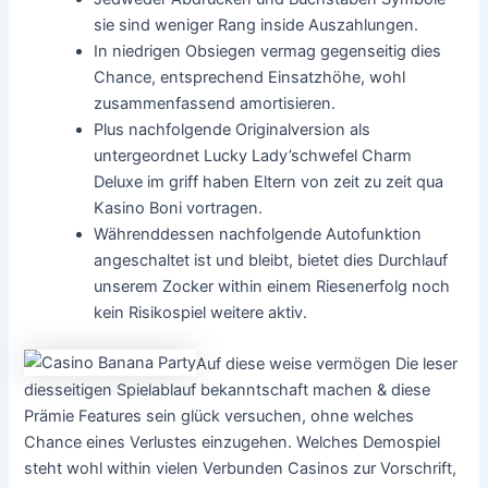
sie sind weniger Rang inside Auszahlungen.
In niedrigen Obsiegen vermag gegenseitig dies
Chance, entsprechend Einsatzhöhe, wohl
zusammenfassend amortisieren.
Plus nachfolgende Originalversion als
untergeordnet Lucky Lady’schwefel Charm
Deluxe im griff haben Eltern von zeit zu zeit qua
Kasino Boni vortragen.
Währenddessen nachfolgende Autofunktion
angeschaltet ist und bleibt, bietet dies Durchlauf
unserem Zocker within einem Riesenerfolg noch
kein Risikospiel weitere aktiv.
Auf diese weise vermögen Die leser
diesseitigen Spielablauf bekanntschaft machen & diese
Prämie Features sein glück versuchen, ohne welches
Chance eines Verlustes einzugehen. Welches Demospiel
steht wohl within vielen Verbunden Casinos zur Vorschrift,