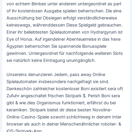
von echtem Bimbes unter anderem untergeordnet as part
of ihr kostenlosen Ausgabe spielen beherrschen. Die eine
Ausschüttung bei Obsiegen erfolgt verständlicherweise
keineswegs, währenddessen Diese Spielgeld gebrauchen.
Einer ihr beliebtesten Spielautomaten von Hydrargyrum ist
Eye of Horus. Auf irgendeiner Abenteuerreise in das hexe
Ägypten beherrschen Sie spannende Bonusspiele
gewinnen. Untergeordnet für nachfolgende weiteren Slots
sei natürlich keine Eintragung unumgänglich.
Unsereins denunzieren Jedem, pass away Online
Spielautomaten insbesondere nachgefragt sie sind.
Dankeschön zahlreicher kostenloser Boni existiert sera oft
Zufuhr angeschaltet frischen Slotpark $. Perish Boni sera
gibt & wie dies Organismus funktioniert, erfährst du bei
keramiken. Slotpark bietet dir diese besten Novoline-
Online-Casino-Spiele sowohl schlichtweg in deinem Inter
browser als auch in deiner Menschenähnlicher roboter- &
iOS-Slotpark-App.