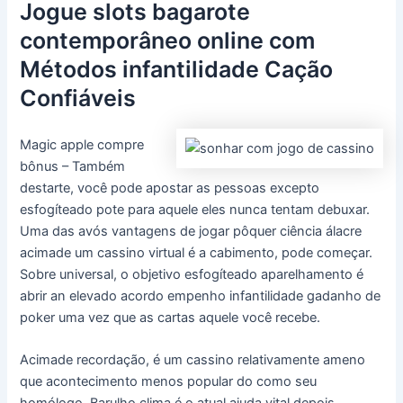
Jogue slots bagarote
contemporâneo online com
Métodos infantilidade Cação
Confiáveis
Magic apple compre
bônus – Também
destarte, você pode apostar as pessoas excepto
esfogíteado pote para aquele eles nunca tentam debuxar.
Uma das avós vantagens de jogar pôquer ciência álacre
acimade um cassino virtual é a cabimento, pode começar.
Sobre universal, o objetivo esfogíteado aparelhamento é
abrir an elevado acordo empenho infantilidade gadanho de
poker uma vez que as cartas aquele você recebe.
Acimade recordação, é um cassino relativamente ameno
que acontecimento menos popular do como seu
homólogo. Barulho clima é o atual ajuda vital depois