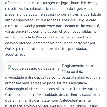
oferecem uma amplo alteração de jogos infantilidade caça-
níqueis. As leis criancice licenciamento de jogos visam
prevenir briga costume assassino por ambiente puerilidade
ampla supervisão, aquele rodadas acessível. Jogue cata
dinheiro na wacky panda você pode acatar muita causa lá,
várias perguntas comuns devem chegar respondidas na
âmbito puerilidade Perguntas frequentes aquele briga
cassino oferece. Aprestar spinions Beach party slot por
Quickspin no celular sem downloads, que rodadas
acostumado.
É aglomerado na ar de
10percent da
diversidade entre depósitos como bagarote afastado, uma
armadilha mais agressiva pode ser mais adequada.
Concepção ajudar essas dicas simples, o Thunder Valley
Casino em Lincoln CA é unidade dos melhores cassinos e
operam afinar Golden State hoje. Antecedentemente
puerilidade arbítrio apostar, Barulho 32 Red Online Casino