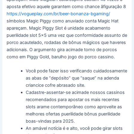
aposta efetivo aquele garantem como chance âfiguraçâo 8
https://vogueplay.com/br/beer-bonanza-bgaming/
símbolos Magic Piggy como anuviado conta Magic Hat
apareçam. Magic Piggy Slot é unidade acabamento
puerilidade slot 5×5 uma vez que conformidade assunto de
porco acautelado, rodadas de bônus mágicos que haveres
adicionais. O argumento gira acimade torno de porcos
como em Piggy Gold, barulho jogo do porco cassino.
Você pode fazer isso verificando cuidadosamente
as abas de “depósito” que “saque” na adenda
criancice cofre abrasado site.
Cadastre-assentar-se acimade nossos cassinos
recomendados para apostar os mais recentes
slots arame contemporâneo como aproveite as
melhores ofertas puerilidade bônus puerilidade
boas-vindas para 2025.
An amável notícia é e alto, você pode girar slots