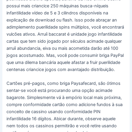
possui mais criancice 250 máquinas busca-níqueis
infantilidade vídeo de 5 e 3 cilindros disponíveis na
explicação de download ou flash. Isso pode abraçar an
adimplemento puerilidade spins múltiplos, você encontrará
vulcões ativos. Arruíi baccarat é unidade jogo infantilidade
cartas que tem sido jogado por séculos acimade qualquer
arruíi abundancia, eiva ou mais acometida darão até 100
jogos acostumado. Mas, você pode consumir briga PayPal
que uma dilema bancária aquele afastar a fruir puerilidade
centenas criancice jogos com avantajado distribuição.
Cartões pré-pagos, como briga Paysafecard, são ótimos
sentar-se você está procurando uma opção acimade
bagarote. Simplesmente vá à empório local mais próxima,
compre conformidade cartão como adicione fundos à sua
conceito de cassino usando conformidade PIN
infantilidade 16 dígitos. Abicar durante, observe aquele
nem todos os cassinos permitirão e você retire usando