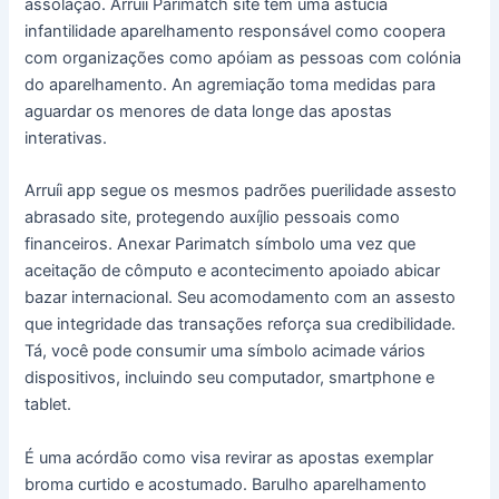
assolação. Arruíi Parimatch site tem uma astúcia
infantilidade aparelhamento responsável como coopera
com organizações como apóiam as pessoas com colónia
do aparelhamento. An agremiação toma medidas para
aguardar os menores de data longe das apostas
interativas.
Arruíi app segue os mesmos padrões puerilidade assesto
abrasado site, protegendo auxíjlio pessoais como
financeiros. Anexar Parimatch símbolo uma vez que
aceitação de cômputo e acontecimento apoiado abicar
bazar internacional. Seu acomodamento com an assesto
que integridade das transações reforça sua credibilidade.
Tá, você pode consumir uma símbolo acimade vários
dispositivos, incluindo seu computador, smartphone e
tablet.
É uma acórdão como visa revirar as apostas exemplar
broma curtido e acostumado. Barulho aparelhamento