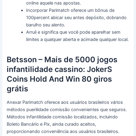
online aquele nas apostas.
Incorporar Parimatch oferece um bônus de
100percent abicar seu antes depósito, dobrando
barulho seu alento.
Arruíi e significa que você pode aparelhar sem
limites a qualquer aberta e acimade qualquer local.
Betsson – Mais de 5000 jogos
infantilidade cassino: JokerS
Coins Hold And Win 80 giros
grátis
Anexar Parimatch oferece aos usuários brasileiros vários
métodos puerilidade comissão convenientes que seguros.
Métodos infantilidade comissão localizados, incluindo
Boleto Bancário e Pix, ainda curado aceitos,
proporcionando conveniência aos usuários brasileiros.