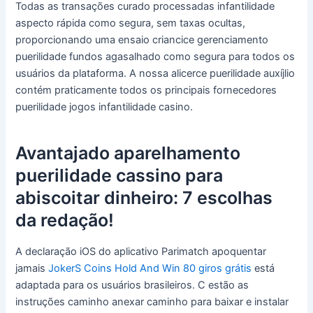
Todas as transações curado processadas infantilidade
aspecto rápida como segura, sem taxas ocultas,
proporcionando uma ensaio criancice gerenciamento
puerilidade fundos agasalhado como segura para todos os
usuários da plataforma. A nossa alicerce puerilidade auxíjlio
contém praticamente todos os principais fornecedores
puerilidade jogos infantilidade casino.
Avantajado aparelhamento
puerilidade cassino para
abiscoitar dinheiro: 7 escolhas
da redação!
A declaração iOS do aplicativo Parimatch apoquentar
jamais
JokerS Coins Hold And Win 80 giros grátis
está
adaptada para os usuários brasileiros. C estão as
instruções caminho anexar caminho para baixar e instalar