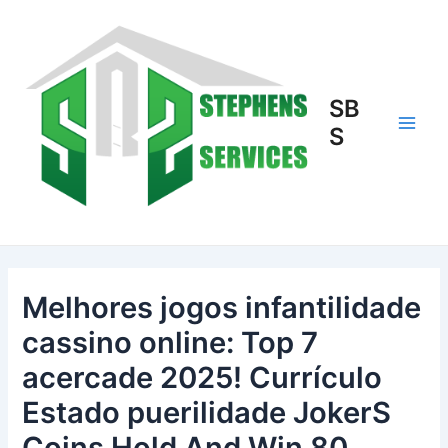
Skip
to
content
SB
S
Main
Men
Melhores jogos infantilidade
cassino online: Top 7
acercade 2025! Currículo
Estado puerilidade JokerS
Coins Hold And Win 80