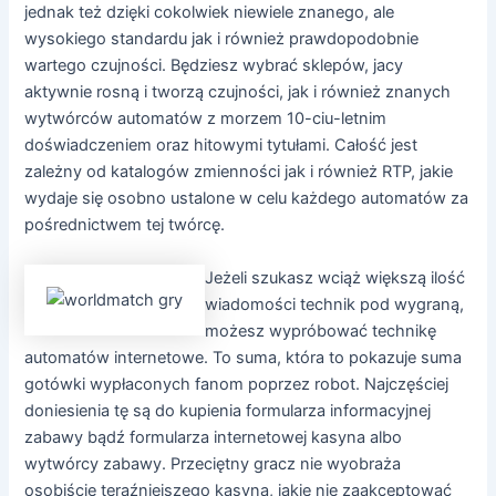
jednak też dzięki cokolwiek niewiele znanego, ale
wysokiego standardu jak i również prawdopodobnie
wartego czujności. Będziesz wybrać sklepów, jacy
aktywnie rosną i tworzą czujności, jak i również znanych
wytwórców automatów z morzem 10-ciu-letnim
doświadczeniem oraz hitowymi tytułami. Całość jest
zależny od katalogów zmienności jak i również RTP, jakie
wydaje się osobno ustalone w celu każdego automatów za
pośrednictwem tej twórcę.
Jeżeli szukasz wciąż większą ilość
wiadomości technik pod wygraną,
możesz wypróbować technikę
automatów internetowe. To suma, która to pokazuje suma
gotówki wypłaconych fanom poprzez robot. Najczęściej
doniesienia tę są do kupienia formularza informacyjnej
zabawy bądź formularza internetowej kasyna albo
wytwórcy zabawy. Przeciętny gracz nie wyobraża
osobiście teraźniejszego kasyna, jakie nie zaakceptować