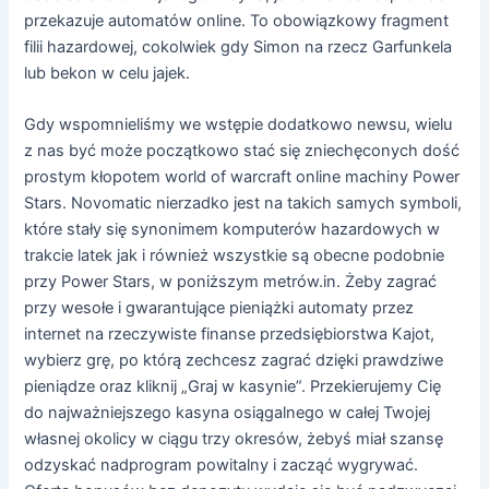
przekazuje automatów online. To obowiązkowy fragment
filii hazardowej, cokolwiek gdy Simon na rzecz Garfunkela
lub bekon w celu jajek.
Gdy wspomnieliśmy we wstępie dodatkowo newsu, wielu
z nas być może początkowo stać się zniechęconych dość
prostym kłopotem world of warcraft online machiny Power
Stars. Novomatic nierzadko jest na takich samych symboli,
które stały się synonimem komputerów hazardowych w
trakcie latek jak i również wszystkie są obecne podobnie
przy Power Stars, w poniższym metrów.in. Żeby zagrać
przy wesołe i gwarantujące pieniążki automaty przez
internet na rzeczywiste finanse przedsiębiorstwa Kajot,
wybierz grę, po którą zechcesz zagrać dzięki prawdziwe
pieniądze oraz kliknij „Graj w kasynie”. Przekierujemy Cię
do najważniejszego kasyna osiągalnego w całej Twojej
własnej okolicy w ciągu trzy okresów, żebyś miał szansę
odzyskać nadprogram powitalny i zacząć wygrywać.