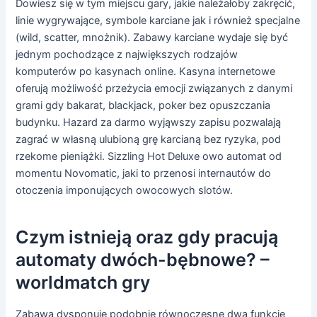
Dowiesz się w tym miejscu gary, jakie należałoby zakręcić,
linie wygrywające, symbole karciane jak i również specjalne
(wild, scatter, mnożnik). Zabawy karciane wydaje się być
jednym pochodzące z największych rodzajów
komputerów po kasynach online. Kasyna internetowe
oferują możliwość przeżycia emocji związanych z danymi
grami gdy bakarat, blackjack, poker bez opuszczania
budynku. Hazard za darmo wyjąwszy zapisu pozwalają
zagrać w własną ulubioną grę karcianą bez ryzyka, pod
rzekome pieniążki.
Sizzling Hot Deluxe owo automat od
momentu Novomatic, jaki to przenosi internautów do
otoczenia imponujących owocowych slotów.
Czym istnieją oraz gdy pracują
automaty dwóch-bębnowe? –
worldmatch gry
Zabawa dysponuje podobnie równoczesne dwa funkcje