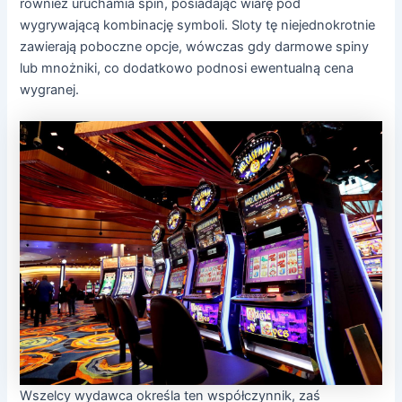
również uruchamia spin, posiadając wiarę pod
wygrywającą kombinację symboli. Sloty tę niejednokrotnie
zawierają poboczne opcje, wówczas gdy darmowe spiny
lub mnożniki, co dodatkowo podnosi ewentualną cena
wygranej.
Wszelcy wydawca określa ten współczynnik, zaś