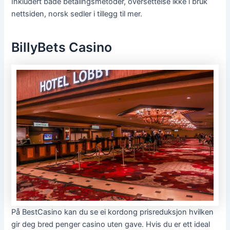
Inkludert både betalingsmetoder, oversettelse ikke i bruk
nettsiden, norsk sedler i tillegg til mer.
BillyBets Casino
På BestCasino kan du se ei kordong prisreduksjon hvilken
gir deg bred penger casino uten gave. Hvis du er ett ideal