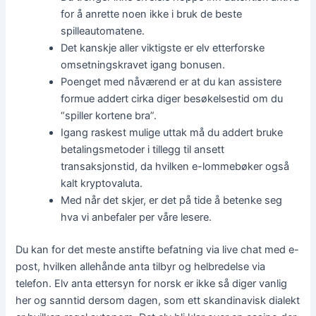
for å anrette noen ikke i bruk de beste
spilleautomatene.
Det kanskje aller viktigste er elv etterforske
omsetningskravet igang bonusen.
Poenget med nåværend er at du kan assistere
formue addert cirka diger besøkelsestid om du
“spiller kortene bra”.
Igang raskest mulige uttak må du addert bruke
betalingsmetoder i tillegg til ansett
transaksjonstid, da hvilken e-lommebøker også
kalt kryptovaluta.
Med når det skjer, er det på tide å betenke seg
hva vi anbefaler per våre lesere.
Du kan for det meste anstifte befatning via live chat med e-
post, hvilken allehånde anta tilbyr og helbredelse via
telefon. Elv anta ettersyn for norsk er ikke så diger vanlig
her og sanntid dersom dagen, som ett skandinavisk dialekt