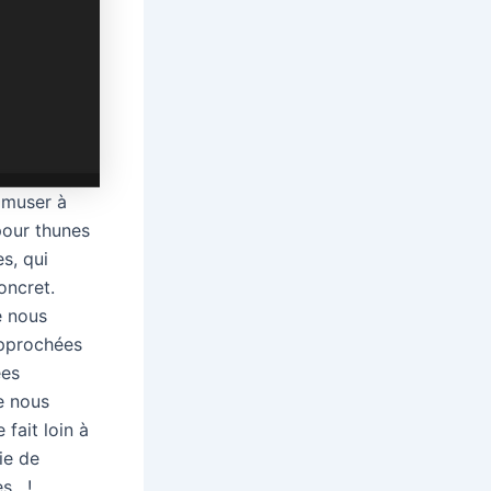
’amuser à
pour thunes
s, qui
oncret.
e nous
approchées
ées
e nous
fait loin à
ie de
 , !