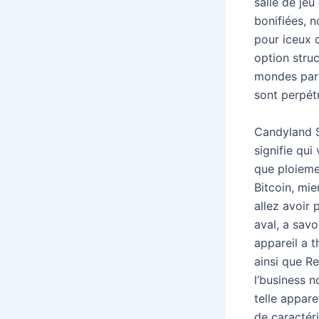
salle de je
bonifiées, n
pour iceux d
option stru
mondes part
sont perpét
Candyland S
signifie qu
que ploieme
Bitcoin, mi
allez avoir 
aval, a savo
appareil a t
ainsi que R
l’business 
telle appar
de caractér