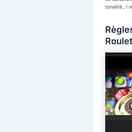
tonalité , 
Règles
Roule