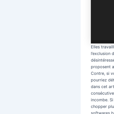
Elles travai
l’exclusion 
désintéress
proposent au
Contre, si 
pourriez dé
dans cet ar
consécutive
incombe. Si 
chopper plu
softwares bi