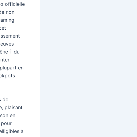
 officielle
de non
 gaming
cet
aissement
reuves
gêne í du
enter
plupart en
ckpots
s de
, plaisant
lson en
 pour
lligibles à