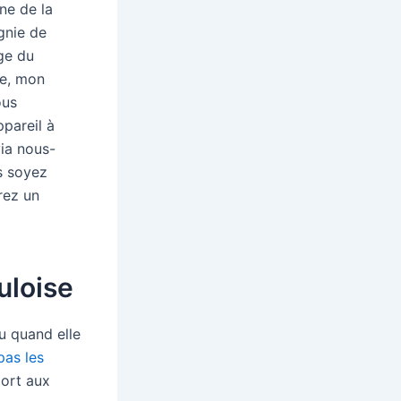
ne de la
gnie de
ge du
re, mon
ous
pareil à
via nous-
s soyez
rez un
uloise
u quand elle
pas les
port aux