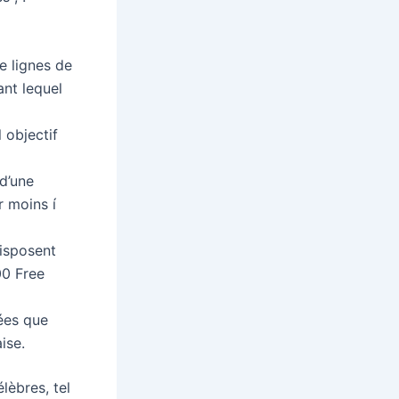
e lignes de
ant lequel
 objectif
d’une
r moins í
disposent
00 Free
ées que
ise.
lèbres, tel