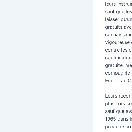
leurs instru
sauf que le
laisser qu’
gratuits av
connaissanc
vigoureuse 
contre les 
continuation
gratuite, m
compagnie d
European Ca
Leurs recom
plusieurs co
sauf que ava
1965 dans l
produire un 