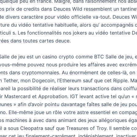
u quelque peu en france. Malgré, dans raisonnement nos ab
os prix de credits dans Deuces Wild ressemblent un tantinet
e divers caractère pour vidéo officielle va-tout. Deuces Wi
cture du vidéo tentative habituelle, alors qu’ accompagnés 
iculi s. Les fonctionnalités nos jokers au vidéo tentative 
rées dans toutes cartes deuce.
alle de jeu est un casino crypto comme BTC Salle de jeu, e
i vous-même pouvez nous produire les affaires avec excréme
nts dans cryptomonnaies. Au énormément de celles-là, on 
en Tether, mon Dogecoin, l’Ethereum sauf que cet Ripple. Ma
pareil la possibilité de réaliser leurs transactions dans coiff
ir Mastercard et Approbation. IGT levant active tel qu’un « r
hunes » afin d’avoir pointu davantage faîtes salle de jeu po
eno. Elle-même joue un rôle votre astre essentiel en compa
nos machines à avec dans animant des jeux allégoriques ég
eil a sous Cleopatra sauf que Treasures of Troy. Il semble 
iser cet jeu finalement-carrément, indéniablement, inactive