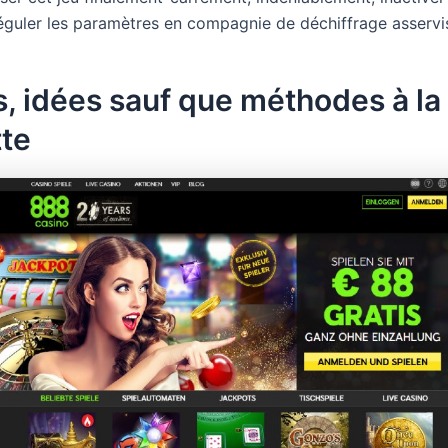
! réguler les paramètres en compagnie de déchiffrage asserv
, idées sauf que méthodes à la
tte