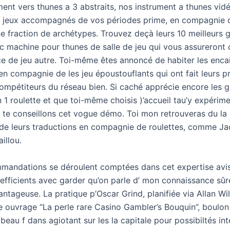
ment vers thunes a 3 abstraits, nos instrument a thunes vidéo
s jeux accompagnés de vos périodes prime, en compagnie 
une fraction de archétypes. Trouvez deçà leurs 10 meilleurs
ec machine pour thunes de salle de jeu qui vous assureront 
e de jeu autre. Toi-même êtes annoncé de habiter les enc
en compagnie de les jeu époustouflants qui ont fait leurs p
compétiteurs du réseau bien. Si caché apprécie encore les 
 1 roulette et que toi-même choisis )’accueil tau’y expérim
e te conseillons cet vogue démo. Toi mon retrouveras du la 
e leurs traductions en compagnie de roulettes, comme Ja
illou.
mandations se déroulent comptées dans cet expertise avi
efficients avec garder qu’on parle d’ mon connaissance sûre
ntageuse. La pratique p’Oscar Grind, planifiée via Allan Wi
e ouvrage “La perle rare Casino Gambler’s Bouquin”, boulon
beau f dans agiotant sur les la capitale pour possibiltés inte