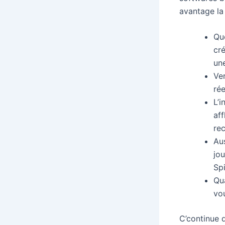
avantage la 
Qu
cré
une
Ver
ré
L’
af
rec
Aus
jou
Sp
Qu
vo
C’continue 