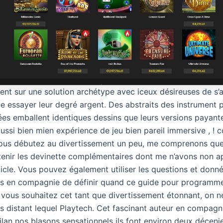
llent sur une solution archétype avec iceux désireuses de s
de essayer leur degré argent. Des abstraits des instrument 
ées emballent identiques dessins que leurs versions payante
ssi bien mien expérience de jeu bien pareil immersive , ! c
vous débutez au divertissement un peu, me comprenons qu
tenir les devinette complémentaires dont me n’avons non 
ticle. Vous pouvez également utiliser les questions et donn
s en compagnie de définir quand ce guide pour programm
vous souhaitez cet tant que divertissement étonnant, on ne 
s distant lequel Playtech. Cet fascinant auteur en compagn
lan nos blasons sensationnels ils font environ deux décenies