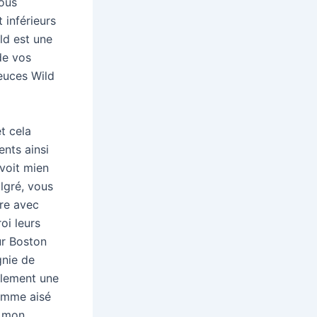
sous
 inférieurs
ld est une
de vos
Deuces Wild
t cela
nts ainsi
voit mien
lgré, vous
ure avec
oi leurs
ur Boston
gnie de
alement une
comme aisé
r mon