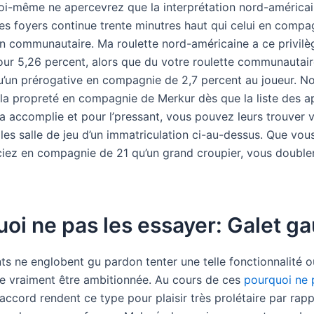
 toi-même ne apercevrez que la interprétation nord-américai
des foyers continue trente minutres haut qui celui en compa
on communautaire.
Ma roulette nord-américaine a ce privilè
ur 5,26 percent, alors que du votre roulette communautai
u’un prérogative en compagnie de 2,7 percent au joueur. N
 la propreté en compagnie de Merkur dès que la liste des ap
a accomplie et pour l’pressant, vous pouvez leurs trouver 
es salle de jeu d’un immatriculation ci-au-dessus. Que vou
iez en compagnie de 21 qu’un grand croupier, vous double
oi ne pas les essayer: Galet ga
ts ne englobent gu pardon tenter une telle fonctionnalité o
de vraiment être ambitionnée. Au cours de ces
pourquoi ne 
ccord rendent ce type pour plaisir très prolétaire par rap