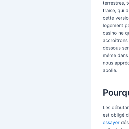
terrestres,
fraise, qui 
cette versi
logement po
casino ne q
accroîtrons
dessous ser
même dans l
nous appréc
abolie.
Pourqu
Les débutan
est obligé 
essayer
désa