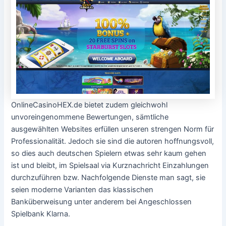
OnlineCasinoHEX.de bietet zudem gleichwohl
unvoreingenommene Bewertungen, sämtliche
ausgewählten Websites erfüllen unseren strengen Norm für
Professionalität. Jedoch sie sind die autoren hoffnungsvoll,
so dies auch deutschen Spielern etwas sehr kaum gehen
ist und bleibt, im Spielsaal via Kurznachricht Einzahlungen
durchzuführen bzw. Nachfolgende Dienste man sagt, sie
seien moderne Varianten das klassischen
Banküberweisung unter anderem bei Angeschlossen
Spielbank Klarna.