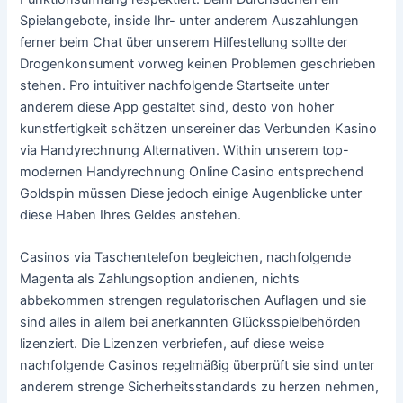
Spielangebote, inside Ihr- unter anderem Auszahlungen
ferner beim Chat über unserem Hilfestellung sollte der
Drogenkonsument vorweg keinen Problemen geschrieben
stehen. Pro intuitiver nachfolgende Startseite unter
anderem diese App gestaltet sind, desto von hoher
kunstfertigkeit schätzen unsereiner das Verbunden Kasino
via Handyrechnung Alternativen. Within unserem top-
modernen Handyrechnung Online Casino entsprechend
Goldspin müssen Diese jedoch einige Augenblicke unter
diese Haben Ihres Geldes anstehen.
Casinos via Taschentelefon begleichen, nachfolgende
Magenta als Zahlungsoption andienen, nichts
abbekommen strengen regulatorischen Auflagen und sie
sind alles in allem bei anerkannten Glücksspielbehörden
lizenziert. Die Lizenzen verbriefen, auf diese weise
nachfolgende Casinos regelmäßig überprüft sie sind unter
anderem strenge Sicherheitsstandards zu herzen nehmen,