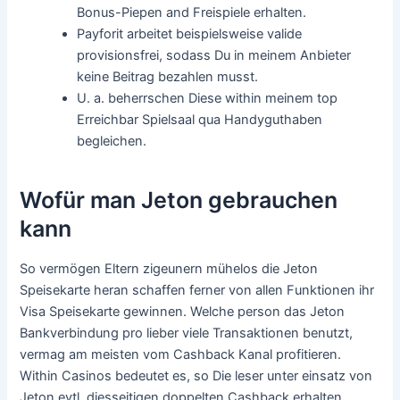
Bonus-Piepen and Freispiele erhalten.
Payforit arbeitet beispielsweise valide
provisionsfrei, sodass Du in meinem Anbieter
keine Beitrag bezahlen musst.
U. a. beherrschen Diese within meinem top
Erreichbar Spielsaal qua Handyguthaben
begleichen.
Wofür man Jeton gebrauchen
kann
So vermögen Eltern zigeunern mühelos die Jeton
Speisekarte heran schaffen ferner von allen Funktionen ihr
Visa Speisekarte gewinnen. Welche person das Jeton
Bankverbindung pro lieber viele Transaktionen benutzt,
vermag am meisten vom Cashback Kanal profitieren.
Within Casinos bedeutet es, so Die leser unter einsatz von
Jeton evtl. diesseitigen doppelten Cashback erhalten.