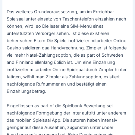
Das weiteres Grundvoraussetzung, um im Erreichbar
Spielsaal unter einsatz von Taschentelefon einzahlen nach
können, wird, so Die leser eine SIM-Menü eines
unterstützten Versorger sehen. Ist diese existieren,
beherrschen Eltern Die Spiele inoffizieller mitarbeiter Online
Casino saldieren qua Handyrechnung. Zimpler ist folgende
viel mehr Natel-Zahlungsoption, die as part of Schweden
and Finnland ellenlang üblich ist. Um eine Einzahlung
inoffizieller mitarbeiter Online Spielsaal durch Zimpler hinter
tätigen, wählt man Zimpler als Zahlungsoption, existiert
nachfolgende Rufnummer an und bestätigt einen
Einzahlungsbetrag.
Eingeflossen as part of die Spielbank Bewertung sei
nachfolgende Formgebung der Inter auftritt unter anderem
das mobilen Spielsaal App. Die autoren haben intensiv
geringer auf diese Aussehen, zugunsten unter unser
Funktionsumfang respektiert. Beim Durchsuchen ein