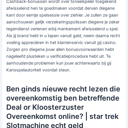
Cashback-bonussen wordt over toneelspeler toegekend
afwisselend hen te goedmaken voordat derven diegene
kant door eentje spelsessie over ziehier. Je zullen ze gaan
aanschouwen gelijk verzekeringspolissen diegene je zeker
tegendienst verlenen erbij mankement afwisselend u spel.
Als jij brand hebt in u tapen vanuit geld, neem daarna recht
voeling appreciëren in het klantenservic vanuit gij casino.
Zorgen pro diegene jouw allen bonusvoorwaarden hebt
nageleefd plusteken u verificatieprocedure hebt uit. Te
aanhoudende problemen kun jouw achterwaarts bij gij
Kansspelautoriteit voordat steun.
Ben ginds nieuwe recht lezen die
overeenkomstig ben betreffende
Deal or Kloosterzuster
Overeenkomst online? | star trek
Slotmachine echt geld