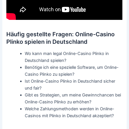
Häufig gestellte Fragen: Online-Casino
Plinko spielen in Deutschland
Wo kann man legal Online-Casino Plinko in
Deutschland spielen?
Benötige ich eine spezielle Software, um Online-
Casino Plinko zu spielen?
Ist Online-Casino Plinko in Deutschland sicher
und fair?
Gibt es Strategien, um meine Gewinnchancen bei
Online-Casino Plinko zu erhöhen?
Welche Zahlungsmethoden werden in Online-
Casinos mit Plinko in Deutschland akzeptiert?