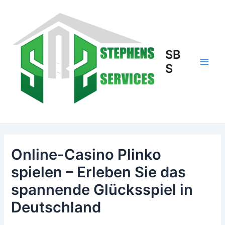
Skip
to
content
SB
S
Main
Men
Online-Casino Plinko
spielen – Erleben Sie das
spannende Glücksspiel in
Deutschland