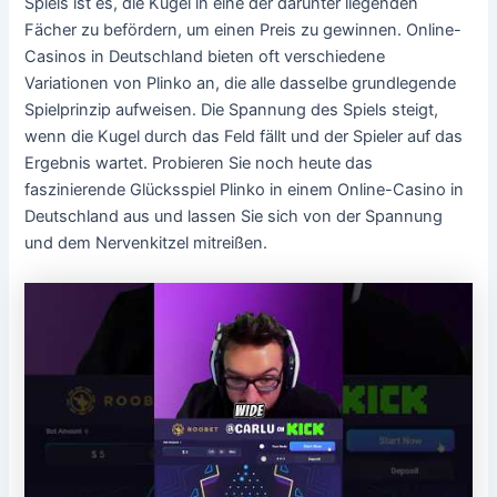
Spiels ist es, die Kugel in eine der darunter liegenden
Fächer zu befördern, um einen Preis zu gewinnen. Online-
Casinos in Deutschland bieten oft verschiedene
Variationen von Plinko an, die alle dasselbe grundlegende
Spielprinzip aufweisen. Die Spannung des Spiels steigt,
wenn die Kugel durch das Feld fällt und der Spieler auf das
Ergebnis wartet. Probieren Sie noch heute das
faszinierende Glücksspiel Plinko in einem Online-Casino in
Deutschland aus und lassen Sie sich von der Spannung
und dem Nervenkitzel mitreißen.