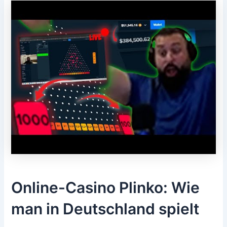
Online-Casino Plinko: Wie
man in Deutschland spielt