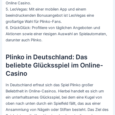
Online Casino.
5. LeoVegas: Mit einer mobilen App und einem
beeindruckenden Bonusangebot ist LeoVegas eine
großartige Wahl für Plinko-Fans.
6. DrückGlück: Profitiere von täglichen Angeboten und
Aktionen sowie einer riesigen Auswahl an Spielautomaten,
darunter auch Plinko.
Plinko in Deutschland: Das
beliebte Glücksspiel im Online-
Casino
In Deutschland erfreut sich das Spiel Plinko großer
Beliebtheit in Online-Casinos. Hierbei handelt es sich um
ein unterhaltsames Glücksspiel, bei dem eine Kugel von
oben nach unten durch ein Spielfeld fällt, das aus einer
Ansammlung von Nägeln oder Stiften besteht. Das Ziel des