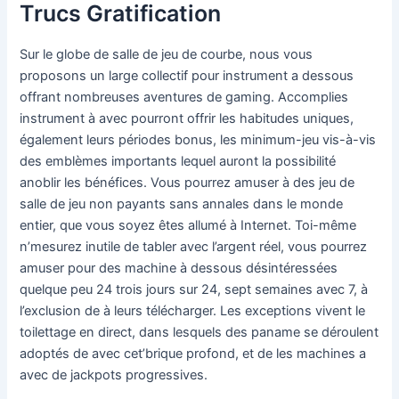
Trucs Gratification
Sur le globe de salle de jeu de courbe, nous vous
proposons un large collectif pour instrument a dessous
offrant nombreuses aventures de gaming. Accomplies
instrument à avec pourront offrir les habitudes uniques,
également leurs périodes bonus, les minimum-jeu vis-à-vis
des emblèmes importants lequel auront la possibilité
anoblir les bénéfices. Vous pourrez amuser à des jeu de
salle de jeu non payants sans annales dans le monde
entier, que vous soyez êtes allumé à Internet. Toi-même
n’mesurez inutile de tabler avec l’argent réel, vous pourrez
amuser pour des machine à dessous désintéressées
quelque peu 24 trois jours sur 24, sept semaines avec 7, à
l’exclusion de à leurs télécharger. Les exceptions vivent le
toilettage en direct, dans lesquels des paname se déroulent
adoptés de avec cet’brique profond, et de les machines a
avec de jackpots progressives.