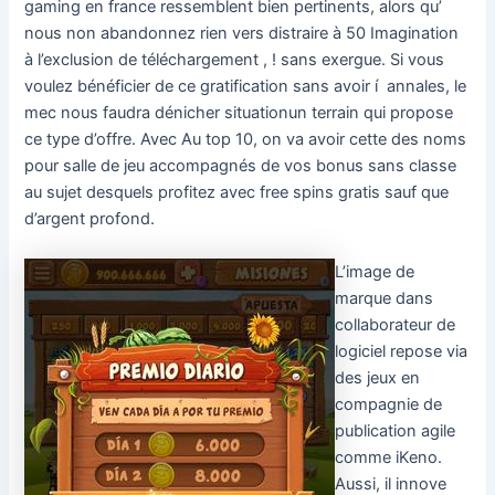
gaming en france ressemblent bien pertinents, alors qu’
nous non abandonnez rien vers distraire à 50 Imagination
à l’exclusion de téléchargement , ! sans exergue. Si vous
voulez bénéficier de ce gratification sans avoir í annales, le
mec nous faudra dénicher situationun terrain qui propose
ce type d’offre. Avec Au top 10, on va avoir cette des noms
pour salle de jeu accompagnés de vos bonus sans classe
au sujet desquels profitez avec free spins gratis sauf que
d’argent profond.
L’image de
marque dans
collaborateur de
logiciel repose via
des jeux en
compagnie de
publication agile
comme iKeno.
Aussi, il innove