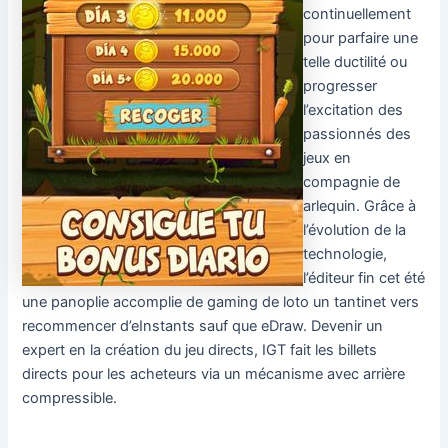
continuellement
pour parfaire une
telle ductilité ou
progresser
l’excitation des
passionnés des
jeux en
compagnie de
arlequin. Grâce à
l’évolution de la
technologie,
l’éditeur fin cet été
une panoplie accomplie de gaming de loto un tantinet vers
recommencer d’eInstants sauf que eDraw. Devenir un
expert en la création du jeu directs, IGT fait les billets
directs pour les acheteurs via un mécanisme avec arrière
compressible.