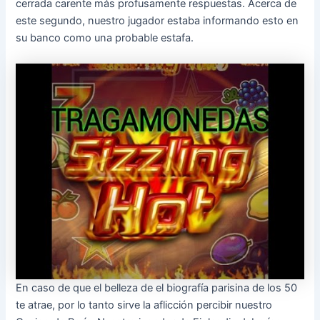
cerrada carente más profusamente respuestas. Acerca de
este segundo, nuestro jugador estaba informando esto en
su banco como una probable estafa.
En caso de que el belleza de el biografía parisina de los 50
te atrae, por lo tanto sirve la aflicción percibir nuestro