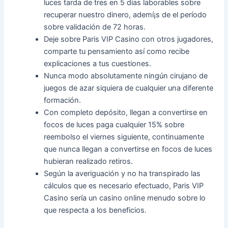
luces tarda de tres en 5 días laborables sobre
recuperar nuestro dinero, ademí¡s de el período
sobre validación de 72 horas.
Deje sobre Paris VIP Casino con otros jugadores,
comparte tu pensamiento así­ como recibe
explicaciones a tus cuestiones.
Nunca modo absolutamente ningún cirujano de
juegos de azar siquiera de cualquier una diferente
formación.
Con completo depósito, llegan a convertirse en
focos de luces paga cualquier 15% sobre
reembolso el viernes siguiente, continuamente
que nunca llegan a convertirse en focos de luces
hubieran realizado retiros.
Según la averiguación y no ha transpirado las
cálculos que es necesario efectuado, Paris VIP
Casino serí­a un casino online menudo sobre lo
que respecta a los beneficios.