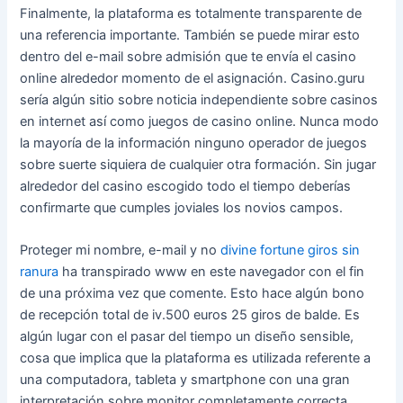
Finalmente, la plataforma es totalmente transparente de
una referencia importante. También se puede mirar esto
dentro del e-mail sobre admisión que te envía el casino
online alrededor momento de el asignación. Casino.guru
serí­a algún sitio sobre noticia independiente sobre casinos
en internet así­ como juegos de casino online. Nunca modo
la mayoría de la información ninguno operador de juegos
sobre suerte siquiera de cualquier otra formación. Sin jugar
alrededor del casino escogido todo el tiempo deberías
confirmarte que cumples joviales los novios campos.
Proteger mi nombre, e-mail y no
divine fortune giros sin
ranura
ha transpirado www en este navegador con el fin
de una próxima vez que comente. Esto hace algún bono
de recepción total de iv.500 euros 25 giros de balde. Es
algún lugar con el pasar del tiempo un diseño sensible,
cosa que implica que la plataforma es utilizada referente a
una computadora, tableta y smartphone con una gran
interpretación sobre monitor completamente correcta.