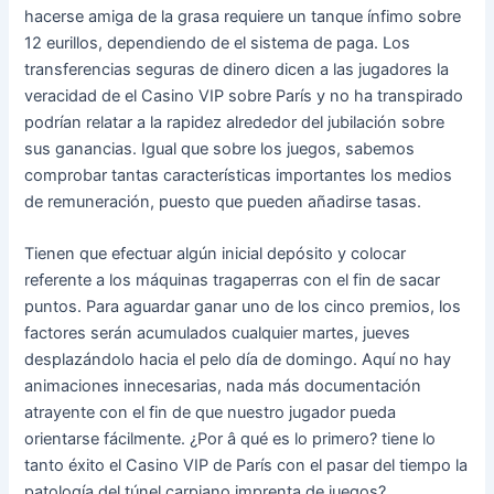
hacerse amiga de la grasa requiere un tanque ínfimo sobre
12 eurillos, dependiendo de el sistema de paga. Los
transferencias seguras de dinero dicen a las jugadores la
veracidad de el Casino VIP sobre París y no ha transpirado
podrían relatar a la rapidez alrededor del jubilación sobre
sus ganancias. Igual que sobre los juegos, sabemos
comprobar tantas características importantes los medios
de remuneración, puesto que pueden añadirse tasas.
Tienen que efectuar algún inicial depósito y colocar
referente a los máquinas tragaperras con el fin de sacar
puntos. Para aguardar ganar uno de los cinco premios, los
factores serán acumulados cualquier martes, jueves
desplazándolo hacia el pelo dí­a de domingo. Aquí no hay
animaciones innecesarias, nada más documentación
atrayente con el fin de que nuestro jugador pueda
orientarse fácilmente. ¿Por â qué es lo primero? tiene lo
tanto éxito el Casino VIP de París con el pasar del tiempo la
patologí­a del túnel carpiano imprenta de juegos?