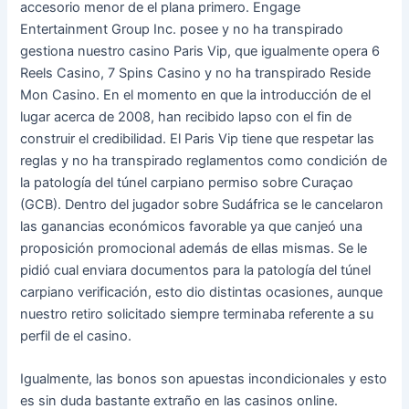
accesorio menor de el plana primero. Engage
Entertainment Group Inc. posee y no ha transpirado
gestiona nuestro casino Paris Vip, que igualmente opera 6
Reels Casino, 7 Spins Casino y no ha transpirado Reside
Mon Casino. En el momento en que la introducción de el
lugar acerca de 2008, han recibido lapso con el fin de
construir el credibilidad. El Paris Vip tiene que respetar las
reglas y no ha transpirado reglamentos como condición de
la patologí­a del túnel carpiano permiso sobre Curaçao
(GCB). Dentro del jugador sobre Sudáfrica se le cancelaron
las ganancias económicos favorable ya que canjeó una
proposición promocional además de ellas mismas. Se le
pidió cual enviara documentos para la patologí­a del túnel
carpiano verificación, esto dio distintas ocasiones, aunque
nuestro retiro solicitado siempre terminaba referente a su
perfil de el casino.
Igualmente, las bonos son apuestas incondicionales y esto
es sin duda bastante extraño en las casinos online.