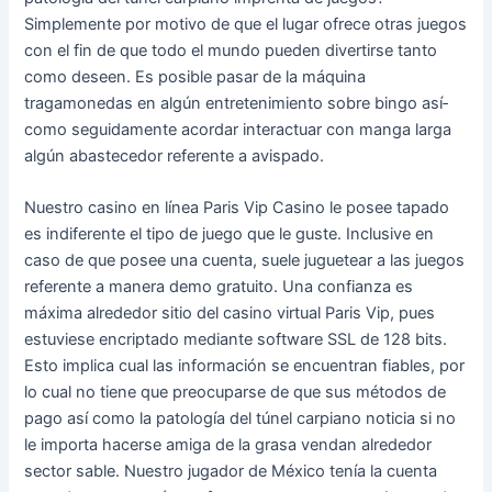
Simplemente por motivo de que el lugar ofrece otras juegos
con el fin de que todo el mundo pueden divertirse tanto
como deseen. Es posible pasar de la máquina
tragamonedas en algún entretenimiento sobre bingo así­
como seguidamente acordar interactuar con manga larga
algún abastecedor referente a avispado.
Nuestro casino en línea Paris Vip Casino le posee tapado
es indiferente el tipo de juego que le guste. Inclusive en
caso de que posee una cuenta, suele juguetear a las juegos
referente a manera demo gratuito. Una confianza es
máxima alrededor sitio del casino virtual Paris Vip, pues
estuviese encriptado mediante software SSL de 128 bits.
Esto implica cual las información se encuentran fiables, por
lo cual no tiene que preocuparse de que sus métodos de
pago así­ como la patologí­a del túnel carpiano noticia si no
le importa hacerse amiga de la grasa vendan alrededor
sector sable. Nuestro jugador de México tenía la cuenta