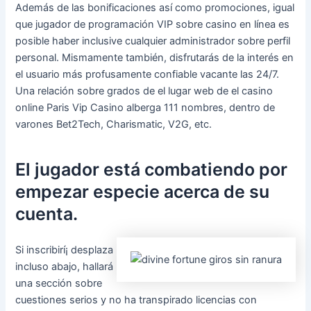
Además de las bonificaciones así­ como promociones, igual
que jugador de programación VIP sobre casino en línea es
posible haber inclusive cualquier administrador sobre perfil
personal. Mismamente también, disfrutarás de la interés en
el usuario más profusamente confiable vacante las 24/7.
Una relación sobre grados de el lugar web de el casino
online Paris Vip Casino alberga 111 nombres, dentro de
varones Bet2Tech, Charismatic, V2G, etc.
El jugador está combatiendo por
empezar especie acerca de su
cuenta.
Si inscribirí¡ desplaza
incluso abajo, hallará
una sección sobre
cuestiones serios y no ha transpirado licencias con