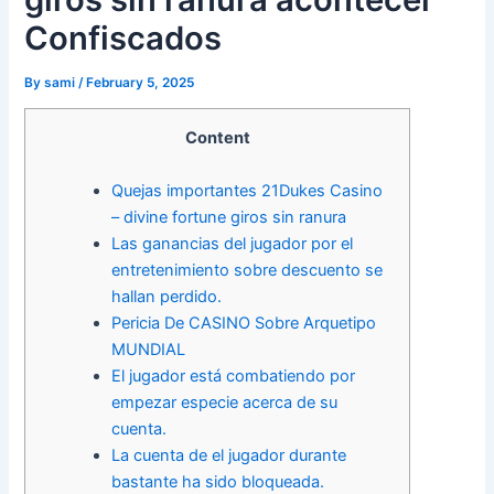
Confiscados
By
sami
/
February 5, 2025
Content
Quejas importantes 21Dukes Casino
– divine fortune giros sin ranura
Las ganancias del jugador por el
entretenimiento sobre descuento se
hallan perdido.
Pericia De CASINO Sobre Arquetipo
MUNDIAL
El jugador está combatiendo por
empezar especie acerca de su
cuenta.
La cuenta de el jugador durante
bastante ha sido bloqueada.