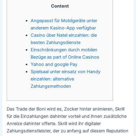
Content
Angepasst für Mobilgeräte unter
anderem Kasino-App verfügbar
Casino über Natel einzahlen: die
besten Zahlungsdienste
Einschränkungen durch mobilen
Bezüge as part of Online Casinos
Yahoo and google Pay
Spielsaal unter einsatz von Handy
einzahlen: alternative
Zahlungsmethoden
Das Trade der Boni wird es, Zocker hinter animieren, Skrill
für die Einzahlungen dahinter vorteil und ihnen zusätzliche
Anreize dahinter offerte. Skrill wird ihr digitaler
Zahlungsdienstleister, der zu anfang auf diesem Reputation