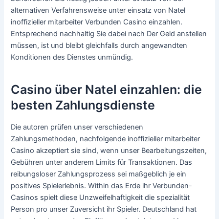
alternativen Verfahrensweise unter einsatz von Natel
inoffizieller mitarbeiter Verbunden Casino einzahlen.
Entsprechend nachhaltig Sie dabei nach Der Geld anstellen
müssen, ist und bleibt gleichfalls durch angewandten
Konditionen des Dienstes unmündig.
Casino über Natel einzahlen: die
besten Zahlungsdienste
Die autoren prüfen unser verschiedenen
Zahlungsmethoden, nachfolgende inoffizieller mitarbeiter
Casino akzeptiert sie sind, wenn unser Bearbeitungszeiten,
Gebühren unter anderem Limits für Transaktionen. Das
reibungsloser Zahlungsprozess sei maßgeblich je ein
positives Spielerlebnis. Within das Erde ihr Verbunden-
Casinos spielt diese Unzweifelhaftigkeit die spezialität
Person pro unser Zuversicht ihr Spieler. Deutschland hat