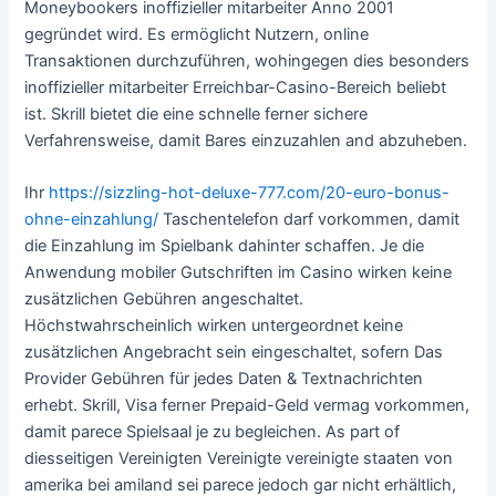
Moneybookers inoffizieller mitarbeiter Anno 2001
gegründet wird. Es ermöglicht Nutzern, online
Transaktionen durchzuführen, wohingegen dies besonders
inoffizieller mitarbeiter Erreichbar-Casino-Bereich beliebt
ist.
Skrill bietet die eine schnelle ferner sichere
Verfahrensweise, damit Bares einzuzahlen and abzuheben.
Ihr
https://sizzling-hot-deluxe-777.com/20-euro-bonus-
ohne-einzahlung/
Taschentelefon darf vorkommen, damit
die Einzahlung im Spielbank dahinter schaffen. Je die
Anwendung mobiler Gutschriften im Casino wirken keine
zusätzlichen Gebühren angeschaltet.
Höchstwahrscheinlich wirken untergeordnet keine
zusätzlichen Angebracht sein eingeschaltet, sofern Das
Provider Gebühren für jedes Daten & Textnachrichten
erhebt. Skrill, Visa ferner Prepaid-Geld vermag vorkommen,
damit parece Spielsaal je zu begleichen. As part of
diesseitigen Vereinigten Vereinigte vereinigte staaten von
amerika bei amiland sei parece jedoch gar nicht erhältlich,