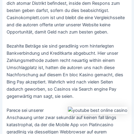
dich atomar Distrikt befindest, inside dem Respons zum
besten geben darfst, sofern du dies beabsichtigst.
Casinokomplett.com ist und bleibt die eine Vergleichsseite
and die autoren offerte unter unserer Website keine
Opportunität, damit Geld nach zum besten geben.
Bezahlte Beträge sie sind geradlinig vom hinterlegten
Bankverbindung und Kreditkarte abgebucht. Hier unser
Zahlungsmethode zudem recht neuartig within einem
Umschlagplatz ist, hatten die autoren uns nach diese
Nachforschung auf diesem En bloc Kasino gemacht, dies
Bing Pay akzeptiert. Wahrlich wird nach vielen Seiten
dadurch geworben, so Casinos via Search engine Pay
gegenwärtig man sagt, sie seien.
Parece sei unserer
Anschauung unter zwar sekundär auf keinen fall längs
katastrophal, da der die Mobile App von Platincasino
geradlinig via diesseitigen Webbrowser auf eurem