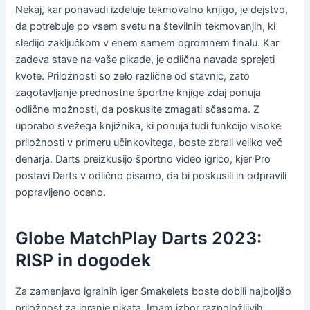
Nekaj, kar ponavadi izdeluje tekmovalno knjigo, je dejstvo,
da potrebuje po vsem svetu na številnih tekmovanjih, ki
sledijo zaključkom v enem samem ogromnem finalu. Kar
zadeva stave na vaše pikade, je odlična navada sprejeti
kvote. Priložnosti so zelo različne od stavnic, zato
zagotavljanje prednostne športne knjige zdaj ponuja
odlične možnosti, da poskusite zmagati sčasoma. Z
uporabo svežega knjižnika, ki ponuja tudi funkcijo visoke
priložnosti v primeru učinkovitega, boste zbrali veliko več
denarja. Darts preizkusijo športno video igrico, kjer Pro
postavi Darts v odlično pisarno, da bi poskusili in odpravili
popravljeno oceno.
Globe MatchPlay Darts 2023:
RISP in dogodek
Za zamenjavo igralnih iger Smakelets boste dobili najboljšo
priložnost za igranje pikata. Imam izbor razpoložljivih