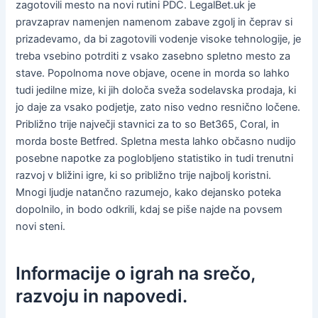
zagotovili mesto na novi rutini PDC. LegalBet.uk je
pravzaprav namenjen namenom zabave zgolj in čeprav si
prizadevamo, da bi zagotovili vodenje visoke tehnologije, je
treba vsebino potrditi z vsako zasebno spletno mesto za
stave. Popolnoma nove objave, ocene in morda so lahko
tudi jedilne mize, ki jih določa sveža sodelavska prodaja, ki
jo daje za vsako podjetje, zato niso vedno resnično ločene.
Približno trije največji stavnici za to so Bet365, Coral, in
morda boste Betfred. Spletna mesta lahko občasno nudijo
posebne napotke za poglobljeno statistiko in tudi trenutni
razvoj v bližini igre, ki so približno trije najbolj koristni.
Mnogi ljudje natančno razumejo, kako dejansko poteka
dopolnilo, in bodo odkrili, kdaj se piše najde na povsem
novi steni.
Informacije o igrah na srečo,
razvoju in napovedi.