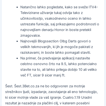
Natančno lahko pogledate, kako se sveže ITV4-
Televizirane uživanje tukaj odvija tako z
učinkovitostjo, vsakodnevno oceno in lahko
ustrezate funkcije, saj prikazujemo podrobnosti o
najnovejšem denarju Honor in boste pretekli
zmagovalce.
Najnovejši Blogssection Olbg Darts govori o
velikih tekmovanjih, ki jih je mogoče pakirati z
raziskavami, in boste lahko pomagali staviti.
Na primer, če predvajanje aplikacij nastavite
celotno osnovno črto na 9.5, lahko potencialno
stavite na to, ali lahko prilega dobijo 10 ali veliko
več FT, sicer 9 sicer manj ft.
Šest. Šest.3Bet.co.za ne bo odgovoren za motnje
strežnikov ljudi, izpadanje, zaostajanje ali eno tehnologijo,
ki sicer motnje vlade za vaš igranje. Cuatro.1.19 Uradni
rezultat je nazadnje za plačilni cilj, v katerem posebni