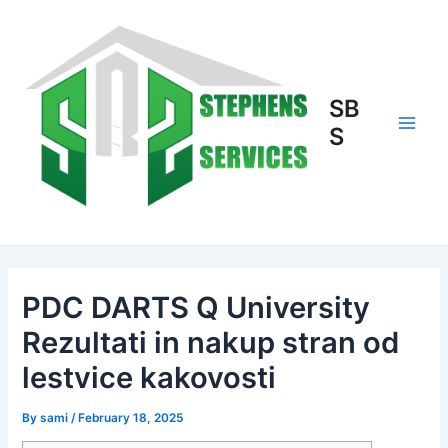
Skip
to
content
SB
S
Main
Men
PDC DARTS Q University
Rezultati in nakup stran od
lestvice kakovosti
By
sami
/
February 18, 2025