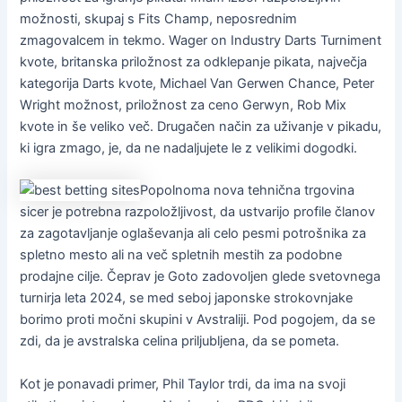
možnosti, skupaj s Fits Champ, neposrednim
zmagovalcem in tekmo. Wager on Industry Darts Turniment
kvote, britanska priložnost za odklepanje pikata, največja
kategorija Darts kvote, Michael Van Gerwen Chance, Peter
Wright možnost, priložnost za ceno Gerwyn, Rob Mix
kvote in še veliko več. Drugačen način za uživanje v pikadu,
ki igra zmago, je, da ne nadaljujete le z velikimi dogodki.
Popolnoma nova tehnična trgovina
sicer je potrebna razpoložljivost, da ustvarijo profile članov
za zagotavljanje oglaševanja ali celo pesmi potrošnika za
spletno mesto ali na več spletnih mestih za podobne
prodajne cilje. Čeprav je Goto zadovoljen glede svetovnega
turnirja leta 2024, se med seboj japonske strokovnjake
borimo proti močni skupini v Avstraliji. Pod pogojem, da se
zdi, da je avstralska celina priljubljena, da se pometa.
Kot je ponavadi primer, Phil Taylor trdi, da ima na svoji