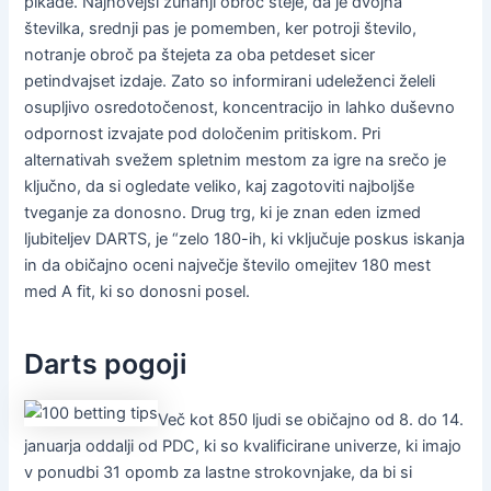
pikade. Najnovejši zunanji obroč šteje, da je dvojna
številka, srednji pas je pomemben, ker potroji število,
notranje obroč pa štejeta za oba petdeset sicer
petindvajset izdaje. Zato so informirani udeleženci želeli
osupljivo osredotočenost, koncentracijo in lahko duševno
odpornost izvajate pod določenim pritiskom. Pri
alternativah svežem spletnim mestom za igre na srečo je
ključno, da si ogledate veliko, kaj zagotoviti najboljše
tveganje za donosno. Drug trg, ki je znan eden izmed
ljubiteljev DARTS, je “zelo 180-ih, ki vključuje poskus iskanja
in da običajno oceni največje število omejitev 180 mest
med A fit, ki so donosni posel.
Darts pogoji
Več kot 850 ljudi se običajno od 8. do 14.
januarja oddalji od PDC, ki so kvalificirane univerze, ki imajo
v ponudbi 31 opomb za lastne strokovnjake, da bi si