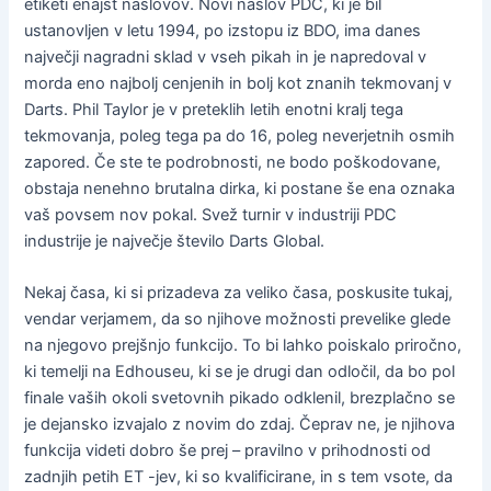
etiketi enajst naslovov. Novi naslov PDC, ki je bil
ustanovljen v letu 1994, po izstopu iz BDO, ima danes
največji nagradni sklad v vseh pikah in je napredoval v
morda eno najbolj cenjenih in bolj kot znanih tekmovanj v
Darts. Phil Taylor je v preteklih letih enotni kralj tega
tekmovanja, poleg tega pa do 16, poleg neverjetnih osmih
zapored. Če ste te podrobnosti, ne bodo poškodovane,
obstaja nenehno brutalna dirka, ki postane še ena oznaka
vaš povsem nov pokal. Svež turnir v industriji PDC
industrije je največje število Darts Global.
Nekaj ​​časa, ki si prizadeva za veliko časa, poskusite tukaj,
vendar verjamem, da so njihove možnosti prevelike glede
na njegovo prejšnjo funkcijo. To bi lahko poiskalo priročno,
ki temelji na Edhouseu, ki se je drugi dan odločil, da bo pol
finale vaših okoli svetovnih pikado odklenil, brezplačno se
je dejansko izvajalo z novim do zdaj. Čeprav ne, je njihova
funkcija videti dobro še prej – pravilno v prihodnosti od
zadnjih petih ET -jev, ki so kvalificirane, in s tem vsote, da