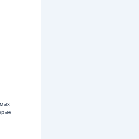
емых
торые