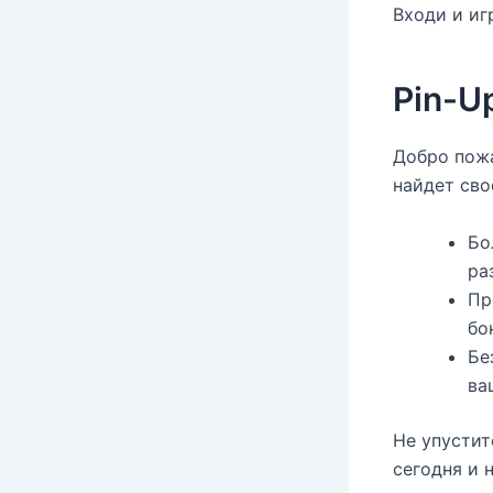
Входи и иг
Pin-U
Добро пожа
найдет сво
Бо
ра
Пр
бо
Бе
ва
Не упустит
сегодня и 