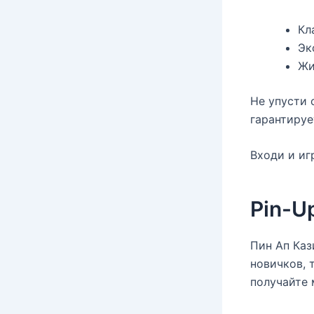
Кл
Эк
Жи
Не упусти 
гарантируе
Входи и иг
Pin-U
Пин Ап Каз
новичков, 
получайте 