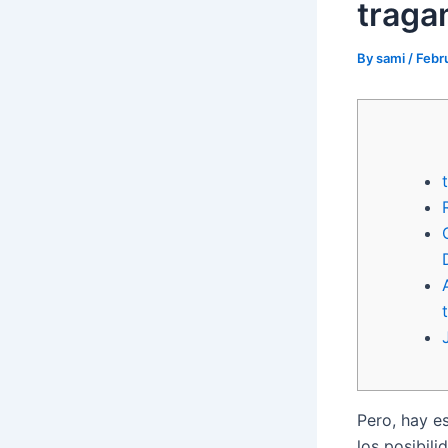
traga
By
sami
/
Febr
Pero, hay e
los posibil