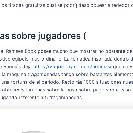
los tiradas gratuitas cual se podrí¡ desbloquear alrededor 
.
as sobre jugadores (
te, Ramses Book posee mucho que mostrar no obstante de
otivo egipcio muy ordinario. La temática inspirada dentro d
to Ramsés deja
https://vogueplay.com/es/noticias/
que nues
la máquina tragamonedas tenga sobre bastantes elementos
 una fortuna de el periodo. Recibirás 1000 situaciones nue
s obtener 5 faraones sobre la paso sobre pago sobre caso 
jugando referente a 5 tragamonedas.