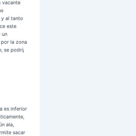
a vacante
as
y al tanto
ce este
e un
 por la zona
, se podrí¡
 es inferior
sticamente,
n ala,
rmite sacar