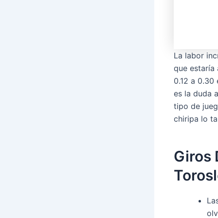
La labor in
que estaría 
0.12 a 0.30 
es la duda 
tipo de jueg
chiripa lo 
Giros
Torosl
La
olv