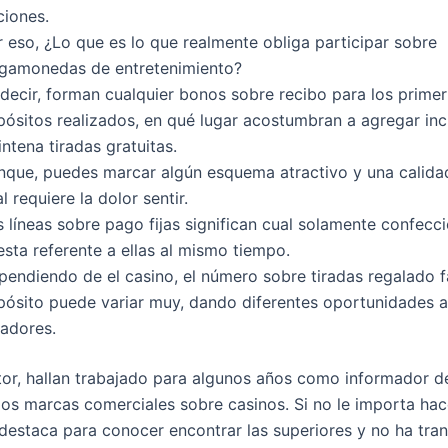
ciones.
 eso, ¿Lo que es lo que realmente obliga participar sobre
agamonedas de entretenimiento?
 decir, forman cualquier bonos sobre recibo para los primer
pósitos realizados, en qué lugar acostumbran a agregar inc
intena tiradas gratuitas.
nque, puedes marcar algún esquema atractivo y una calida
l requiere la dolor sentir.
 líneas sobre pago fijas significan cual solamente confecci
sta referente a ellas al mismo tiempo.
pendiendo de el casino, el número sobre tiradas regalado f
pósito puede variar muy, dando diferentes oportunidades a
gadores.
or, hallan trabajado para algunos años como informador d
s marcas comerciales sobre casinos. Si no le importa ha
 destaca para conocer encontrar las superiores y no ha tra